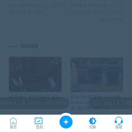
win一键服务端+架设工具整理
新放置类卡牌回合制 win一键
+配套客户端+教程
启动服务端+授权后台+GM后
台+外网教程
相关推荐
奇迹修仙-支持服务器-虚拟
武林外传服务端v326(内置
机版本-全系统版本
AUMySql)+vm一键端+服务
新龙吟大话》UI水墨
pp** 刚刚下载了 端游[传奇世界]完
端+客户端+GM工具
首页
签到
切换
客服