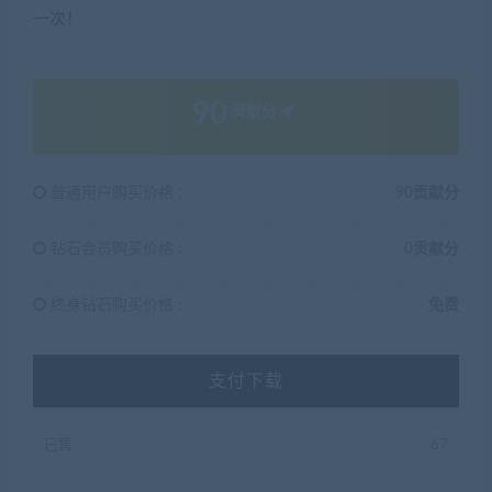
一次！
90
贡献分
普通用户购买价格 :
90贡献分
钻石会员购买价格 :
0贡献分
终身钻石购买价格 :
免费
支付下载
已售
67