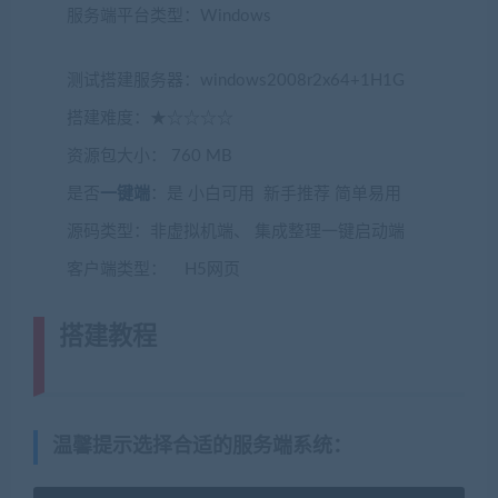
服务端平台类型：Windows
(转载注明来源
jiaobenwang.com)
测试搭建服务器：windows2008r2x64+1H1G
搭建难度：★☆☆☆☆
资源包大小： 760 MB
是否
一键端
：是 小白可用 新手推荐 简单易用
源码类型：非虚拟机端、 集成整理一键启动端
客户端类型： H5网页
搭建教程
(转载注明来源藏宝湾
cangbaowan.top)
温馨提示选择合适的服务端系统
：