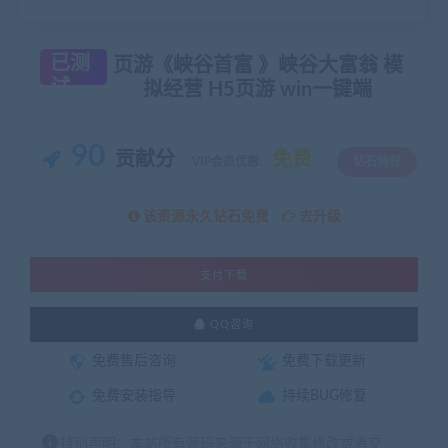
已测
页游《峡谷首富 》峡谷大富翁 模
试
拟经营 H5页游 win一键端
90
贡献分
免费
VIP会员优惠:
钻石特权
该资源永久钻石免费
去升级
支付下载
QQ咨询
免费售后咨询
免费下载更新
免费安装指导
持续BUG修复
特别声明：本站所有源码来源于网络收集修改或者交