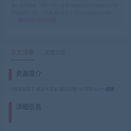
换！所有程序、源码只供大家学习和研究软件内含的设计思
想和原理之用！！如果源码侵犯了您的利益请留言告知！
如何获得 贡献分
正文详情
反馈讨论
资源简介
《峡谷首富 》峡谷大富翁 模拟经营 H5页游 win
一键端
详细信息
(网游单机网-藏宝湾
www.jiaobenwang.com)