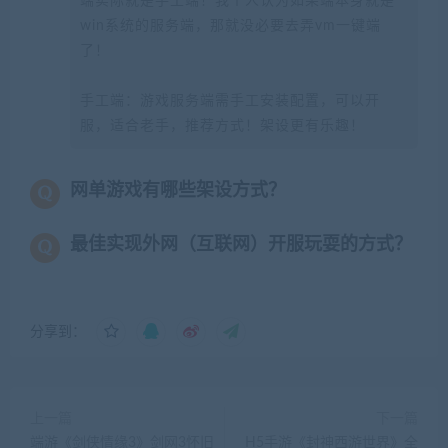
端实际就是手工端！我个人认为如果端本身就是
win系统的服务端，那就没必要去弄vm一键端
了！
手工端：游戏服务端需手工安装配置，可以开
服，适合老手，推荐方式！架设更有乐趣！
网单游戏有哪些架设方式？
最佳实现外网（互联网）开服玩耍的方式？
分享到：
上一篇
下一篇
端游《剑侠情缘3》剑网3怀旧
H5手游《封神西游世界》全