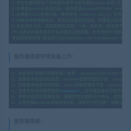
1.首先你要判断这个游戏服务端平台类型是Windows系统,还是li
2.如果是Windows系统的端，推荐使用windows2008R2 x64系
3.如果是linux系统的端，推荐使用 centos7.6以上+ 宝塔
4.如果是本地电脑架设，推荐安装虚拟机系统。如果是云服务器架
5.系统搞好之后，请按照教程说明，一步一步的弄。很多细节会导
PS:这里说的服务器并不是说要买云服务器，你本地的PC电脑、
服务端搭建环境准备工作
：
1、本站测试搭建所用服务器一般是：windows2008r2x64+1H2G   l
2、如果是本地虚拟机搭建，windows版推荐直接下载  win2008
3、如果是本地虚拟机搭建，linux版推荐直接下载  centos7.
4、文本文件修改推荐使用
notepad++
，因为用记事本可能导致文
5、使用VM虚拟机版服务端，需要修改本地网卡IP地址，虚拟网卡
服务端搭建
：
(转载注明来源
jiaobenwang.com)