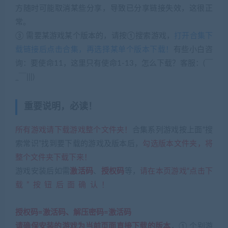
方随时可能取消某些分享，导致已分享链接失效，这很正
常。
③ 需要某游戏某个版本的，请按①搜索游戏，
打开合集下
载链接后点击合集，再选择某单个版本下载！
有些小白咨
询：要使命11，这里只有使命1-13，怎么下载？客服：(￣
_￣|||)
重要说明，必读！
所有游戏请下载游戏整个文件夹！
合集系列游戏按上面“搜
索常识”找到要下载的游戏及版本后，
勾选版本文件夹，将
整个文件夹下载下来！
游戏安装后如需
激活码
、
授权码
等，
请在本页游戏“点击下
载”按钮后面确认！
(网游单机网-藏宝湾
www.cangbaowan.top)
授权码=激活码、解压密码=激活码
请确保安装的游戏为当前页面直接下载的版本
，① 个别游