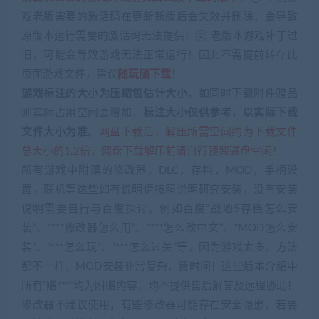
戏老版需要的激活码在更新新版后会失效并删除，会导致
原版本运行需要的激活码无法提供！② 老版本游戏补丁过
旧，可能会导致游戏无法正常运行！因此不需提前转存此
页面游戏文件，建议
随玩随下载！
游戏标注的大小为压缩包估计大小
，如同时下载附件赠品
则实际占用空间会增加，
标注大小仅供参考，以实际下载
文件大小为准
。
网盘下载后，解压所需空间约为下载文件
总大小的1.2倍，网盘下载解压前请自行预留磁盘空间！
所有游戏中附赠的修改器，DLC，存档，MOD，手柄设
置，联机等这些如有说明请按照说明研究安装，没有安装
说明需要自行与百度探讨。例如百度“战地5存档怎么安
装”、“***修改器怎么用”、“***怎么改中文”、“MOD怎么安
装”、“***怎么玩”、“***怎么过关”等，因为游戏太多，方法
都不一样，MOD安装非常复杂，费时间！这些版本介绍中
所有“赠***”均为附赠内容，均不提供售后解答及远程协助！
修改器不建议使用，有些修改器可能存在安全隐患，若要