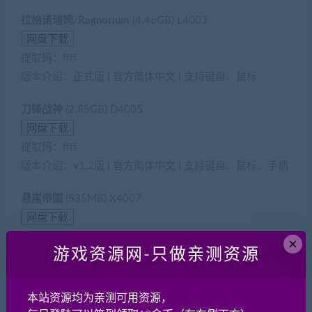
拉格诺瑞姆/Ragnorium
(4.46GB) L4003
提取码：ffff
版本介绍：正式版 | 官方简体中文 | 支持键盘、鼠标
刀锋战神
(2.85GB) D4005
提取码：ffff
版本介绍：v1.2版 | 官方简体中文 | 支持键盘、鼠标、手柄
悬崖帝国
(535MB) X4007
提取码：ffff
×
游戏资源网-只做亲测资源
版本介绍：v1.15版 | 官方简体中文 | 支持键盘、鼠标
拉力赛艺术
(5.7GB) L4004
本站资源均为亲测可用资源，