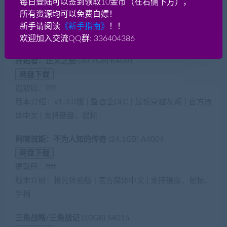
每日登陆可以签到领取10金币（在右侧下方），
提取码：ffff
所有资源均可以免费白嫖！
版本介绍：v1.3.4版 | 官方简体中文 | 支持键盘、鼠标、手
新手请阅读
《新手指南》
！！
柄
欢迎加入交流QQ群: 336404386
开拓者：正义之怒
(30.7GB) K4001
提取码：ffff
版本介绍：v1.3.0版 | 整合全DLC | 最新穿越灰烬 | 官方简
体中文 | 支持键盘、鼠标
阿喀琉斯：不为人知的传奇
(24.1GB) A4004
提取码：ffff
版本介绍：抢先体验版 | 官方简体中文 | 支持键盘、鼠标、
手柄
三角战略/三角战记
(10GB) S4015