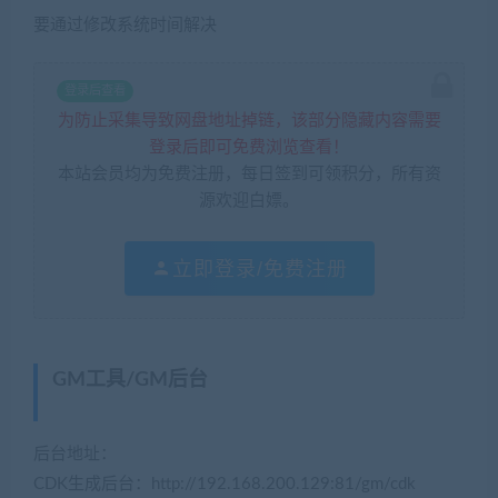
要通过修改系统时间解决
登录后查看
为防止采集导致网盘地址掉链，该部分隐藏内容需要
登录后即可免费浏览查看！
本站会员均为免费注册，每日签到可领积分，所有资
源欢迎白嫖。
立即登录/免费注册
GM工具/GM后台
(网游单机网-藏宝湾
www.cangbaowan.top)
后台地址：
CDK生成后台：http://192.168.200.129:81/gm/cdk