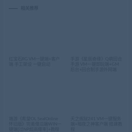
相关推荐
红宝石RG VM一键端+客户
手游《星辰奇缘》Q萌回合
端 手工架设 一键启动
手游 VM一键即玩端+GM
后台+回合制手游外网端
端游《希望OL SealOnline
天之炼狱241 VM一键服务
怀旧版》完美傻瓜端WIN一
端+暗夜之神客户端 搭建教
键端[过NP超高爆率]+教程
程