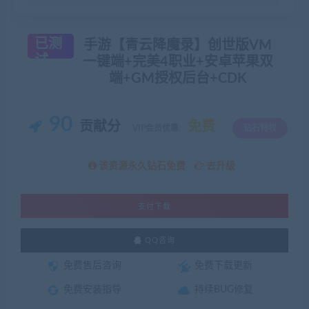
已测
手游【青云降魔录】创世版VM
试
一键端+完美4职业+安卓苹果双
端+GM授权后台+CDK
90
贡献分
免费
VIP会员优惠:
钻石特权
该资源永久钻石免费
去升级
支付下载
QQ咨询
免费售后咨询
免费下载更新
免费安装指导
持续BUG修复