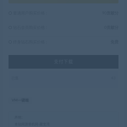
普通用户购买价格 :
90贡献分
钻石会员购买价格 :
0贡献分
终身钻石购买价格 :
免费
支付下载
已售
43
VM一键端
声明：
本站网游单机网-藏宝湾