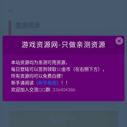
感谢阅读
(转载注明来源 藏宝湾
cangbaowan.top)
×
游戏资源网-只做亲测资源
本游戏架设教程就到这里了，感谢您的阅读！如果
藏宝湾
的教程对您有帮助欢迎分享！如果有疑问请在本贴后面评
本站资源均为亲测可用资源，
论留言或者加入我们的群讨论 交流QQ群：371342465。
每日登陆可以签到领取10金币（在右侧下方），
对于架设的一些基本知识，藏宝湾有专题介绍，请先掌握
所有资源均可以免费白嫖！
基本功，游戏架设实际是很简单的，小白也能学会！实在
新手请阅读
《新手指南》
！！
不会架设的，只要是我们的永久会员，免费提供远程教学
欢迎加入交流QQ群: 336404386
一次！
90
贡献分