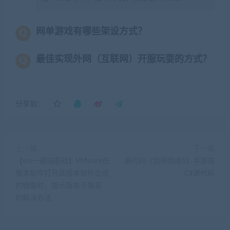
网单游戏有哪些架设方式？
最佳实现外网（互联网）开服玩耍的方式？
分享到：
上一篇
下一篇
【vm一键端基础】VMware低
源代码《剑侠情缘1》手游端
版本软件打开高版本软件生成
C#源代码
的镜像时，提示版本不兼容
的解决办法