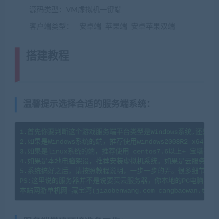
源码类型：VM虚拟机一键端
客户端类型： 安卓端 苹果端 安卓苹果双端
搭建教程
(转载注明来源藏宝湾
cangbaowan.top)
温馨提示选择合适的服务端系统
：
1.首先你要判断这个游戏服务端平台类型是Windows系统,还是li
2.如果是Windows系统的端，推荐使用windows2008R2 x64系
3.如果是linux系统的端，推荐使用 centos7.6以上+ 宝塔
4.如果是本地电脑架设，推荐安装虚拟机系统。如果是云服务器架
5.系统搞好之后，请按照教程说明，一步一步的弄。很多细节会导
PS:这里说的服务器并不是说要买云服务器，你本地的PC电脑、