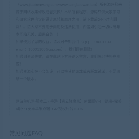
（www.jiaobenwang.com/www.cangbaowan.top）所有源码都来
源于网络收集修改或者交换！本站所有程序、源码只供大家学习
和研究软件内含的设计思想和原理之用，请下载后24小时内删
除！。请大家不要用于商用及违法使用，否者如引起一切纠纷与
本网站无关，后果自负！！
如果侵犯了您的权益，请及时告知我们（QQ： 18001103
email：
18001103@qq.com
），我们即刻删除!
如遇到资源失效，请在此贴下方评论区留言，我们将尽快补充资
源！
如遇资源实在不会架设，可以换其他游戏或者版本试试，不要纠
结一个版本。
网游单机网-脚本王
»
手游【青云降魔录】创世版VM一键端+完美
4职业+安卓苹果双端+GM授权后台+CDK
常见问题FAQ