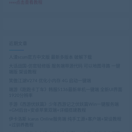
»»»»点击查看教程
近期文章
人渣scum官方中文版 最新多版本 破解下载
大话战国-仿官轻修版 服务端带源代码 可以地图寻路 一键
端版 架设教程
笑傲江湖V274 优化小内存 4G 启动一键端
端游《跑跑卡丁车》韩服5136最新单机一键端 全新UI界面
1920分辨率
手游《西游伏妖篇》少年西游记之伏妖篇Win一键服务端
+GM后台+安卓苹果双端+详细搭建教程
伊卡洛斯 Icarus Online服务端 纯手工源+客户端+架设教程
+过驯养教程