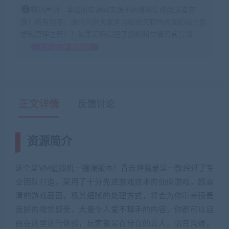
特别声明：本站所有源码来源于网络收集修改或者交
换！所有程序、源码只供大家学习和研究软件内含的设计思
想和原理之用！！如果源码侵犯了您的利益请留言告知！
如何获得 贡献分
正文详情
反馈讨论
资源简介
这个是VM虚拟机一键端版本！青云降魔录是一款经过了专
业团队打造，采用了十分先进游戏技术的仙侠游戏，超高
清的游戏画面，极其细腻的处理方式，将会为你带来很是
良好的视觉感受，大量令人爱不释手的内容，你都可以自
由在这里进行体验，玩家都是百分百的真人，语音沟通，