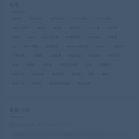
标签
ApkIDE
ApkTool
ApkToolAid
ApkToolBox
ApkToolkit
ApkTool助手
centos
dnSpy
GM后台
GM工具
H5页游
JAVA
Linux
Linxu服务端
MT管理器
Notepad
PC端游
ssh
VM一键端
vm虚拟机
windows服务端
Xshell
一键启动
一键安装
一键端
三端互通
亲测可用
传奇传世
全网首发
双端
外网端
安卓端
安卓苹果双端
工具
搭建教程
支持外网
本地注册
架设教程
源代码
源码
稀有
纯手工源
虚拟机
虚拟机纯净镜像
西游系列
最新 讨论
eq2003qe
2026-08-02 10:09:10
服务器启动的情况下看不到区服登录不上怎么办