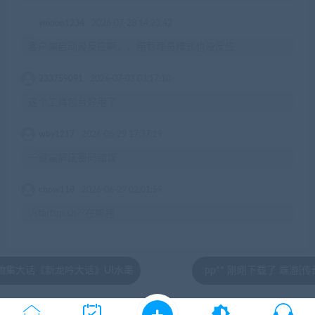
ymoon1234
2026-07-28 14:23:42
客户端启动没反应啊，，用管理员模式也没反应
233759091
2026-07-03 03:17:10
这个工具包台好用了
wby1217
2026-06-29 17:37:19
一键端解压密码错误
chow118
2026-06-29 02:01:59
./startup.sh??在哪裡
吟大话》UI水墨
pp** 刚刚下载了 端游[传奇世界]完美神
© 2020 by jiaobenwang.com All rights reserved
湘ICP备18020817号