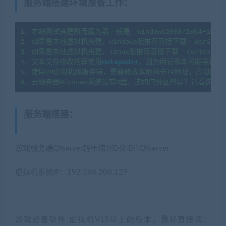
服务端搭建环境准备工作
：
1、本站测试搭建所用服务器一般是：windows2008r2x64+1H2G   l
2、如果是本地虚拟机搭建，windows版推荐直接下载  win2008
3、如果是本地虚拟机搭建，linux版推荐直接下载  centos7.
4、文本文件修改推荐使用
notepad++
，因为用记事本可能导致文
5、使用VM虚拟机版服务端，需要修改本地网卡IP地址，虚拟网卡
服务端搭建
：
(转载注明来源
jiaobenwang.com)
游戏服务端QYserver解压缩到D盘:D:\QYserver
虚拟机系统IP：192.168.200.129
——————————————-
游戏必备软件:虚拟机V15以上的版本，最好直接装：