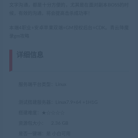
文字沟通，都是十分方便的，尤其是在面对副本BOSS的时
候，有效的沟通，将会提高击杀成功率！
本端4职业+安卓苹果双端+GM授权后台+CDK。青云降魔
录gm攻略
详细信息
(网游单机网-藏宝湾
www.jiaobenwang.com)
服务端平台类型：Linux
(转载注明来源
jiaobenwang.com)
测试搭建服务器：Linux7.9×64 +1H1G
搭建难度：★☆☆☆☆
资源包大小： 2.36 GB
是否一键端：是 小白可用