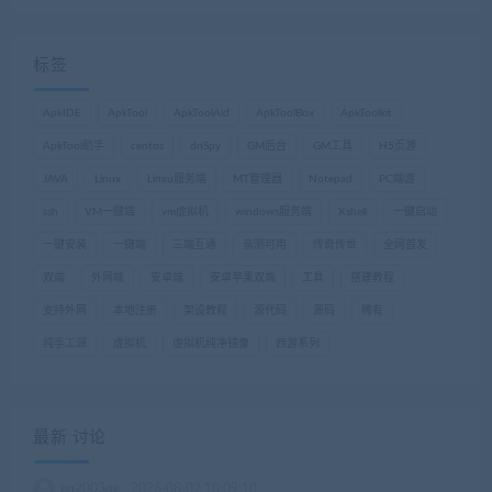
标签
ApkIDE
ApkTool
ApkToolAid
ApkToolBox
ApkToolkit
ApkTool助手
centos
dnSpy
GM后台
GM工具
H5页游
JAVA
Linux
Linxu服务端
MT管理器
Notepad
PC端游
ssh
VM一键端
vm虚拟机
windows服务端
Xshell
一键启动
一键安装
一键端
三端互通
亲测可用
传奇传世
全网首发
双端
外网端
安卓端
安卓苹果双端
工具
搭建教程
支持外网
本地注册
架设教程
源代码
源码
稀有
纯手工源
虚拟机
虚拟机纯净镜像
西游系列
最新 讨论
eq2003qe
2026-08-02 10:09:10