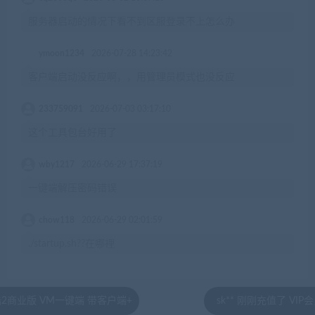
服务器启动的情况下看不到区服登录不上怎么办
ymoon1234
2026-07-28 14:23:42
客户端启动没反应啊，，用管理员模式也没反应
233759091
2026-07-03 03:17:10
这个工具包台好用了
wby1217
2026-06-29 17:37:19
一键端解压密码错误
chow118
2026-06-29 02:01:59
./startup.sh??在哪裡
一键端 带客户端+
sk** 刚刚充值了 VIP会员