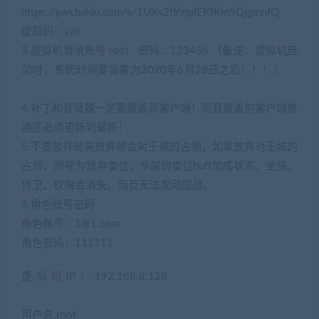
https://pan.baidu.com/s/1UXs2hYmpIEKfKm5QgpnnfQ
提取码：yzll
3.虚拟机登录账号 root 密码：123456 （备注：虚拟机启
动时，系统时间要设置为2020年6月28日之后！！！）
(网
游单机网-藏宝湾www.jiaobenwang.com)
4.补丁和登录器一定要覆盖到客户端！而且覆盖前客户端普
通区必须更新到最新！
5.不要放弃轻易放弃帮会对王城的占领，如果放弃对王城的
占领，则视为放弃皇位，专属的皇位buff加成状态、坐骑、
侍卫、权限会消失，而且无法发动国战。
6.角色账号密码
(网游单机网-藏宝湾www.cangbaowan.top)
角色账号：
1@1.com
角色密码：111111
虚拟机IP：192.168.8.128
(网游单机网-藏宝湾
www.cangbaowan.top)
用户名 root