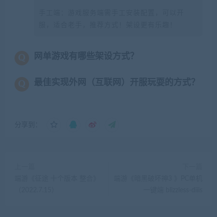
手工端：游戏服务端需手工安装配置，可以开
服，适合老手，推荐方式！架设更有乐趣！
网单游戏有哪些架设方式？
最佳实现外网（互联网）开服玩耍的方式？
分享到：
上一篇
下一篇
端游《征途 十个版本 整合》
端游《暗黑破坏神3 》PC单机
（2022.7.15）
一键端 blizzless-diiis