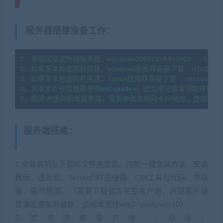
服务器搭建准备工作
：
1、本测试搭建所用服务器：windows2008r2x64+1H2G   linux7
2、如果是本地虚拟机搭建，windows版推荐直接下载  win2008
3、如果是本地虚拟机搭建，linux版推荐直接下载  centos7.
4、文本文件修改推荐使用
notepad++
，因为用记事本可能导致文
5、使用VM虚拟机版服务端，需要修改本地网卡IP地址，虚拟网卡
服务端搭建
：
(转载注明来源
jiaobenwang.com)
1.安装说明在下载的文件夹里面。内附一键安装方法、安装
教程、虚拟机、SecureCRT连接器、GM工具与代码、攻略
等。霸气侧漏。（需要下载官方完整客户端，并把客户端
普通区更新到最新。该版本支持win7/win8/win10）
2.官方完整客户端 : 链接：