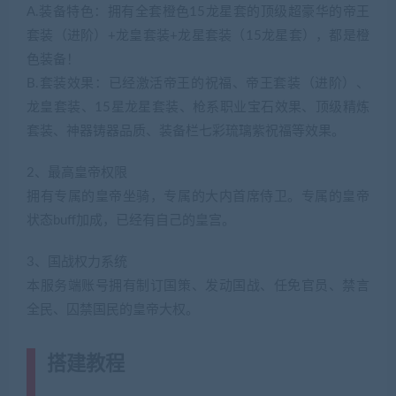
A.装备特色：拥有全套橙色15龙星套的顶级超豪华的帝王
套装（进阶）+龙皇套装+龙星套装（15龙星套），都是橙
色装备！
B.套装效果：已经激活帝王的祝福、帝王套装（进阶）、
龙皇套装、15星龙星套装、枪系职业宝石效果、顶级精炼
套装、神器铸器品质、装备栏七彩琉璃紫祝福等效果。
2、最高皇帝权限
拥有专属的皇帝坐骑，专属的大内首席侍卫。专属的皇帝
状态buff加成，已经有自己的皇宫。
3、国战权力系统
本服务端账号拥有制订国策、发动国战、任免官员、禁言
全民、囚禁国民的皇帝大权。
搭建教程
(转载注明来源藏宝湾
cangbaowan.top)