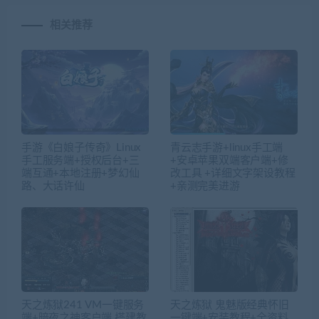
相关推荐
手游《白娘子传奇》Linux
青云志手游+linux手工端
手工服务端+授权后台+三
+安卓苹果双端客户端+修
端互通+本地注册+梦幻仙
改工具 +详细文字架设教程
路、大话许仙
+亲测完美进游
天之炼狱241 VM一键服务
天之炼狱 鬼魅版经典怀旧
端+暗夜之神客户端 搭建教
一键端+安装教程+全资料