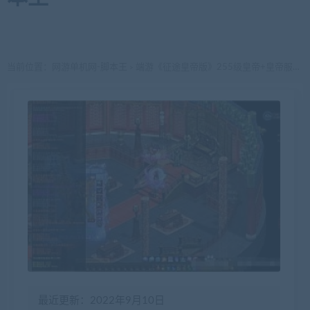
当前位置：
网游单机网-脚本王
端游《征途皇帝版》255级皇帝+皇帝服务端（帝王套装+15星龙星套装+龙皇套装）+史诗装备
>
最近更新：2022年9月10日