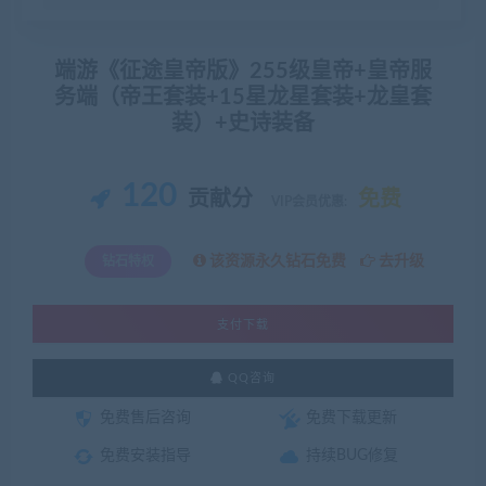
端游《征途皇帝版》255级皇帝+皇帝服
务端（帝王套装+15星龙星套装+龙皇套
装）+史诗装备
120
贡献分
免费
VIP会员优惠:
该资源永久钻石免费
去升级
钻石特权
支付下载
QQ咨询
免费售后咨询
免费下载更新
免费安装指导
持续BUG修复