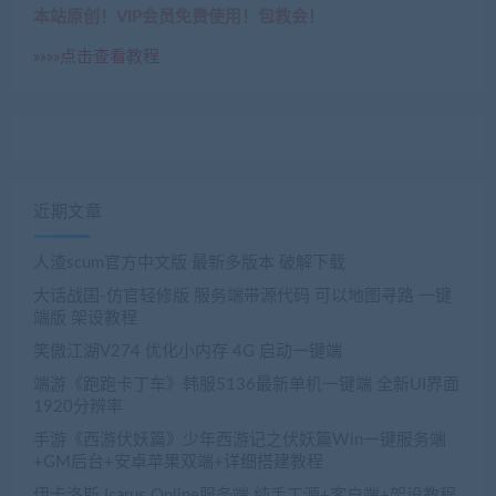
本站原创！VIP会员免费使用！包教会！
»»»»点击查看教程
近期文章
人渣scum官方中文版 最新多版本 破解下载
大话战国-仿官轻修版 服务端带源代码 可以地图寻路 一键
端版 架设教程
笑傲江湖V274 优化小内存 4G 启动一键端
端游《跑跑卡丁车》韩服5136最新单机一键端 全新UI界面
1920分辨率
手游《西游伏妖篇》少年西游记之伏妖篇Win一键服务端
+GM后台+安卓苹果双端+详细搭建教程
伊卡洛斯 Icarus Online服务端 纯手工源+客户端+架设教程