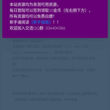
本站资源均为亲测可用资源，
声明：
每日登陆可以签到领取10金币（在右侧下方），
本站网游单机网-藏宝湾
所有资源均可以免费白嫖！
（www.jiaobenwang.com/www.cangbaowan.top）所有源码都来
新手请阅读
《新手指南》
！！
源于网络收集修改或者交换！本站所有程序、源码只供大家学习
欢迎加入交流QQ群: 336404386
和研究软件内含的设计思想和原理之用，请下载后24小时内删
除！。请大家不要用于商用及违法使用，否者如引起一切纠纷与
本网站无关，后果自负！！
如果侵犯了您的权益，请及时告知我们（QQ： 18001103
email：
18001103@qq.com
），我们即刻删除!
如遇到资源失效，请在此贴下方评论区留言，我们将尽快补充资
源！
如遇资源实在不会架设，可以换其他游戏或者版本试试，不要纠
结一个版本。
网游单机网-脚本王
»
端游《征途皇帝版》255级皇帝+皇帝服务端
（帝王套装+15星龙星套装+龙皇套装）+史诗装备