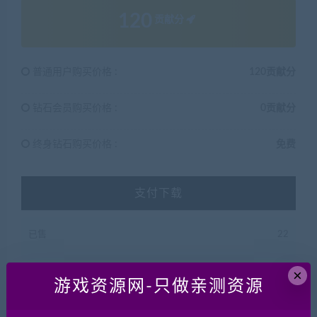
120
贡献分
普通用户购买价格 :
120贡献分
钻石会员购买价格 :
0贡献分
终身钻石购买价格 :
免费
支付下载
已售
22
×
游戏资源网-只做亲测资源
Linxu服务端
VM一键端