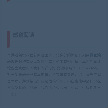
感谢阅读
(转载注明来源 藏宝湾
cangbaowan.top)
本游戏架设教程就到这里了，感谢您的阅读！如果
藏宝湾
的教程对您有帮助欢迎分享！如果有疑问请在本贴后面评
论留言或者加入我们的群讨论 交流QQ群：371342465。
对于架设的一些基本知识，藏宝湾有专题介绍，请先掌握
基本功，游戏架设实际是很简单的，小白也能学会！实在
不会架设的，只要是我们的永久会员，免费提供远程教学
一次！