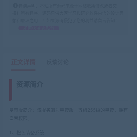
特别声明：本站所有源码来源于网络收集修改或者交
换！所有程序、源码只供大家学习和研究软件内含的设计思
想和原理之用！！如果源码侵犯了您的利益请留言告知！
如何获得 贡献分
正文详情
反馈讨论
资源简介
(藏宝湾
www.cangbaowan.top)
皇帝版简介：该服务端为皇帝版，等级255级的皇帝，拥有
皇帝权限。
1、橙色装备系统