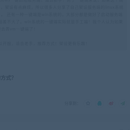
ndows一键启动服务端，适合新手！对于一键端来说，如果这个端
不熟悉，架设有点麻烦，所以很多人分享了自己架设服务端的linux系统
。 还有一种一键端是win系统的，大部分都是做好了启动服务端
相差不大了。win系统的一键端实际就是手工端！我个人认为如果
要去弄vm一键端了！
以开服，适合老手，推荐方式！架设更有乐趣！
的方式？
分享到：