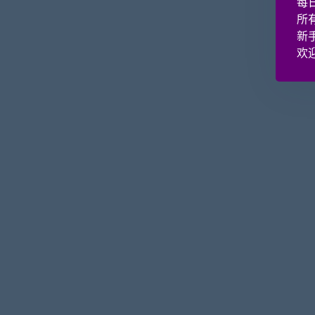
每
所
新
欢迎