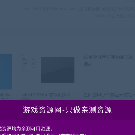
下一
win7x64镜像 Windows7x64 虚拟机镜像 可过保护玩3D游
VMware去虚拟化镜
indo
win2008X64 虚拟机纯净
星际战甲所有物品元数据i
TA下安
镜像
游戏资源网-只做亲测资源
站资源均为亲测可用资源，