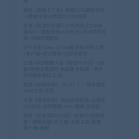
端
端游《跑跑卡丁车》韩服5136最新单机
一键端 全新UI界面1920分辨率
手游《西游伏妖篇》少年西游记之伏妖
篇Win一键服务端+GM后台+安卓苹果双
端+详细搭建教程
伊卡洛斯 Icarus Online服务端 纯手工源
+客户端+架设教程+过驯养教程
价值3W的物集大话《新龙吟大话》UI水
墨4种族全套源码 电脑端 手机端（带手
机热更新源码 工具）
端游《仙境传说2（RO2）》一键安装版
+GM工具 怀旧
手游《漂海西游》精品西游框架+运营级
GM后台+视频教程 win一键端 宝塔版
端游《完美国际155版》纯净VM虚拟镜
像一键服务端+手工端+全套工具+配套
客户端+教程