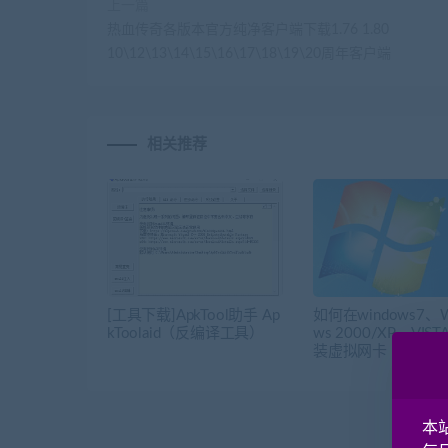
上一篇
热血传奇各版本官方纯净客户端下载1.76 1.80
10\12\13\14\15\16\17\18\19\20周年客户端
相关推荐
[工具下载]ApkTool助手 Ap
如何在windows7、W
kToolaid（反编译工具）
ws 2000/XP、VIS
装虚拟网卡
本