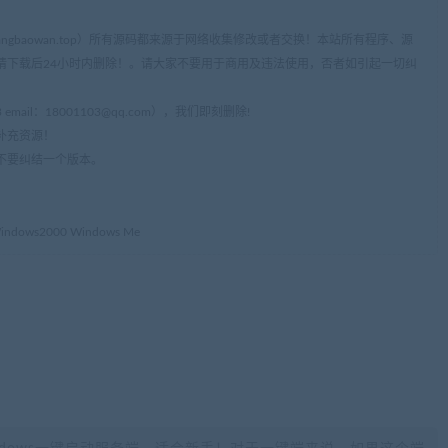
ww.cangbaowan.top）所有源码都来源于网络收集修改或者交换！本站所有程序、源
请下载后24小时内删除！。请大家不要用于商用及违法使用，否者如引起一切纠
mail：
18001103@qq.com
），我们即刻删除!
补充资源！
不要纠结一个版本。
dows2000 Windows Me