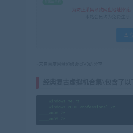
登录后查看
为防止采集导致网盘地址掉链
本站会员均为免费注册
–来自百度网盘超级会员V3的分享
经典复古虚拟机合集\包含了以
____Windows Me.7z

____Windows 2000 Professional.7z

____vm98.7z

____vm95.7z