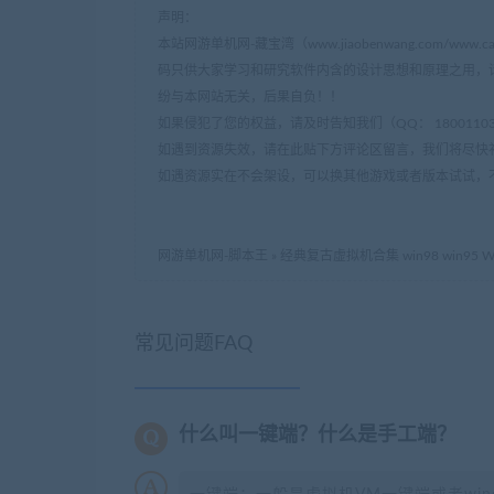
声明：
本站网游单机网-藏宝湾（www.jiaobenwang.com/w
码只供大家学习和研究软件内含的设计思想和原理之用，
纷与本网站无关，后果自负！！
如果侵犯了您的权益，请及时告知我们（QQ： 18001103 e
如遇到资源失效，请在此贴下方评论区留言，我们将尽快
如遇资源实在不会架设，可以换其他游戏或者版本试试，
网游单机网-脚本王
»
经典复古虚拟机合集 win98 win95 Win
常见问题FAQ
什么叫一键端？什么是手工端？