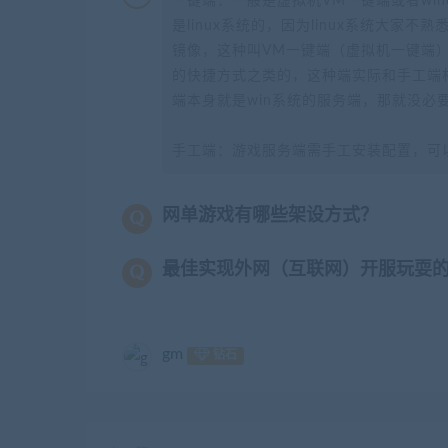
一键端：一般是虚拟机VM一键端或者wi
是linux系统的，因为linux系统大家
镜像，这种叫VM一键端（虚拟机一键端）
的快捷方式之类的，这种端实际和手工端
端本身就是win系统的服务端，那就没必
手工端：游戏服务端需手工安装配置，可
网单游戏有哪些架设方式？
最佳实现外网（互联网）开服玩耍
gm
钻石