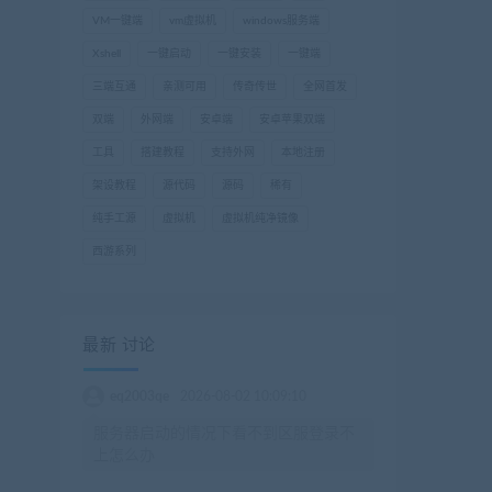
VM一键端
vm虚拟机
windows服务端
Xshell
一键启动
一键安装
一键端
三端互通
亲测可用
传奇传世
全网首发
双端
外网端
安卓端
安卓苹果双端
工具
搭建教程
支持外网
本地注册
架设教程
源代码
源码
稀有
纯手工源
虚拟机
虚拟机纯净镜像
西游系列
最新 讨论
eq2003qe
2026-08-02 10:09:10
服务器启动的情况下看不到区服登录不
上怎么办