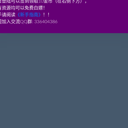
日登陆可以签到领取10金币（在右侧下方），
有资源均可以免费白嫖！
手请阅读
《新手指南》
！！
加入交流QQ群: 336404386