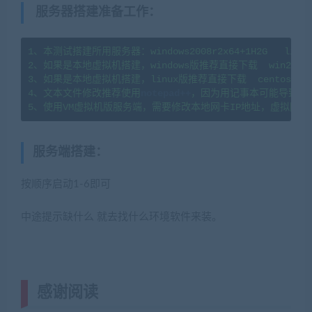
服务器搭建准备工作
：
1、本测试搭建所用服务器：windows2008r2x64+1H2G   linux7
2、如果是本地虚拟机搭建，windows版推荐直接下载  win2008
3、如果是本地虚拟机搭建，linux版推荐直接下载  centos7.
4、文本文件修改推荐使用
notepad++
，因为用记事本可能导致文
5、使用VM虚拟机版服务端，需要修改本地网卡IP地址，虚拟网卡
服务端搭建
：
按顺序启动1-6即可
中途提示缺什么 就去找什么环境软件来装。
感谢阅读