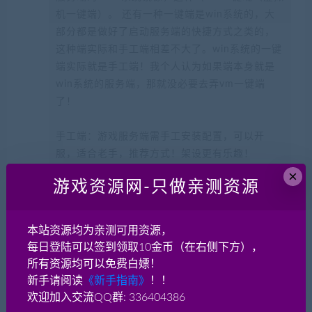
机一键端）。 还有一种一键端是win系统的，大
部分都是做好了启动服务端的快捷方式之类的，
这种端实际和手工端相差不大了。win系统的一键
端实际就是手工端！我个人认为如果端本身就是
win系统的服务端，那就没必要去弄vm一键端
了！
手工端：游戏服务端需手工安装配置，可以开
服，适合老手，推荐方式！架设更有乐趣！
×
游戏资源网-只做亲测资源
网单游戏有哪些架设方式？
本站资源均为亲测可用资源，
最佳实现外网（互联网）开服玩耍的方式？
每日登陆可以签到领取10金币（在右侧下方），
所有资源均可以免费白嫖！
新手请阅读
《新手指南》
！！
欢迎加入交流QQ群: 336404386
分享到：