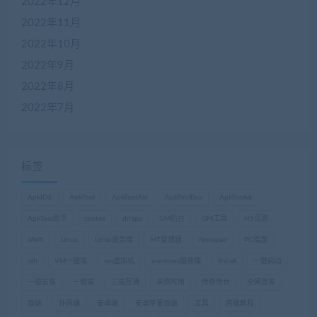
2022年12月
2022年11月
2022年10月
2022年9月
2022年8月
2022年7月
标签
ApkIDE
ApkTool
ApkToolAid
ApkToolBox
ApkToolkit
ApkTool助手
centos
dnSpy
GM后台
GM工具
H5页游
JAVA
Linux
Linxu服务端
MT管理器
Notepad
PC端游
ssh
VM一键端
vm虚拟机
windows服务端
Xshell
一键启动
一键安装
一键端
三端互通
亲测可用
传奇传世
全网首发
双端
外网端
安卓端
安卓苹果双端
工具
搭建教程