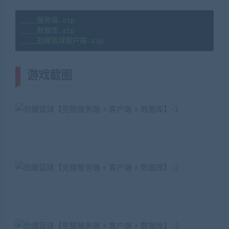
____服务端.zip

____数据库.zip

____劲爆篮球客户端.zip
游戏截图