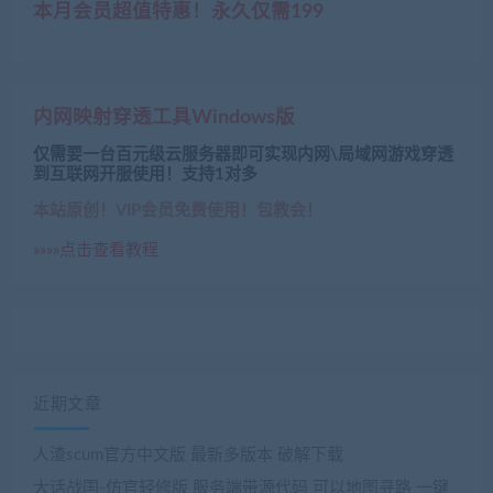
本月会员超值特惠！永久仅需199
内网映射穿透工具Windows版
仅需要一台百元级云服务器即可实现内网\局域网游戏穿透
到互联网开服使用！支持1对多
本站原创！VIP会员免费使用！包教会！
»»»»点击查看教程
近期文章
人渣scum官方中文版 最新多版本 破解下载
大话战国-仿官轻修版 服务端带源代码 可以地图寻路 一键