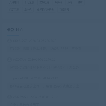
支持外网
本地注册
架设教程
源代码
源码
稀有
纯手工源
虚拟机
虚拟机纯净镜像
西游系列
最新 讨论
cj5691907
2026-08-08 22:37:32
可以提供搭建指导本地玩，1262848359，不免费
eq2003qe
2026-08-02 10:09:10
服务器启动的情况下看不到区服登录不上怎么办
ymoon1234
2026-07-28 14:23:42
客户端启动没反应啊，，用管理员模式也没反应
233759091
2026-07-03 03:17:10
这个工具包台好用了