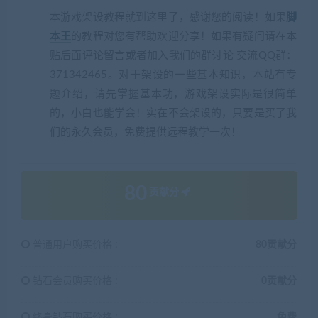
本游戏架设教程就到这里了，感谢您的阅读！如果
脚
本王
的教程对您有帮助欢迎分享！如果有疑问请在本
贴后面评论留言或者加入我们的群讨论 交流QQ群：
371342465。对于架设的一些基本知识，本站有专
题介绍，请先掌握基本功，游戏架设实际是很简单
的，小白也能学会！实在不会架设的，只要是买了我
们的永久会员，免费提供远程教学一次！
80
贡献分
普通用户购买价格 :
80贡献分
钻石会员购买价格 :
0贡献分
终身钻石购买价格 :
免费