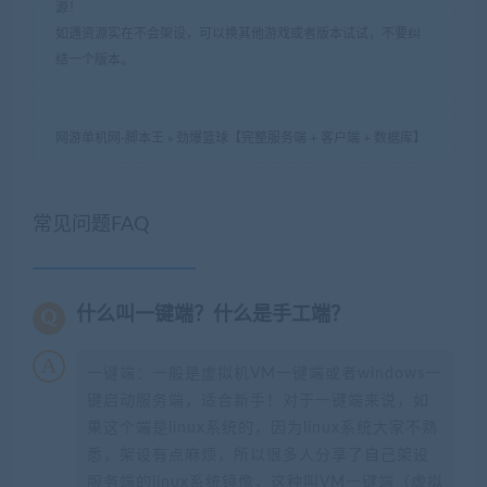
源！
如遇资源实在不会架设，可以换其他游戏或者版本试试，不要纠
结一个版本。
网游单机网-脚本王
»
劲爆篮球【完整服务端 + 客户端 + 数据库】
常见问题FAQ
什么叫一键端？什么是手工端？
一键端：一般是虚拟机VM一键端或者windows一
键启动服务端，适合新手！对于一键端来说，如
果这个端是linux系统的，因为linux系统大家不熟
悉，架设有点麻烦，所以很多人分享了自己架设
服务端的linux系统镜像，这种叫VM一键端（虚拟