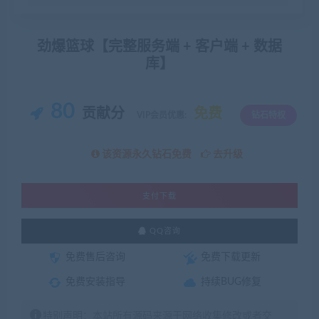
劲爆篮球【完整服务端 + 客户端 + 数据
库】
80
贡献分
免费
VIP会员优惠:
钻石特权
该资源永久钻石免费
去升级
支付下载
QQ咨询
免费售后咨询
免费下载更新
免费安装指导
持续BUG修复
特别声明：本站所有源码来源于网络收集修改或者交