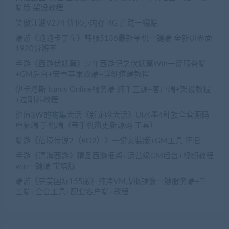
端版 架设教程
笑傲江湖V274 优化小内存 4G 启动一键端
端游《跑跑卡丁车》韩服5136最新单机一键端 全新UI界面
1920分辨率
手游《西游伏妖篇》少年西游记之伏妖篇Win一键服务端
+GM后台+安卓苹果双端+详细搭建教程
伊卡洛斯 Icarus Online服务端 纯手工源+客户端+架设教程
+过驯养教程
价值3W的物集大话《新龙吟大话》UI水墨4种族全套源码
电脑端 手机端（带手机热更新源码 工具）
端游《仙境传说2（RO2）》一键安装版+GM工具 怀旧
手游《漂海西游》精品西游框架+运营级GM后台+视频教程
win一键端 宝塔版
端游《完美国际155版》纯净VM虚拟镜像一键服务端+手
工端+全套工具+配套客户端+教程