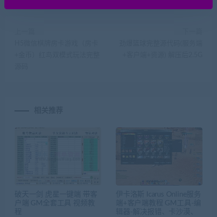
上一篇
下一篇
H5微信棋牌房卡游戏（房卡
劲爆篮球完整源代码(服务端
+金币）红鸟双模式玩法完整
+客户端+资源) 解压后2.5G
源码
相关推荐
破天一剑 虎星一键端 带客
伊卡洛斯 Icarus Online服务
户端 GM全套工具 视频教
端+客户端教程 GM工具-编
程
辑器-解决报错、卡沙漠、