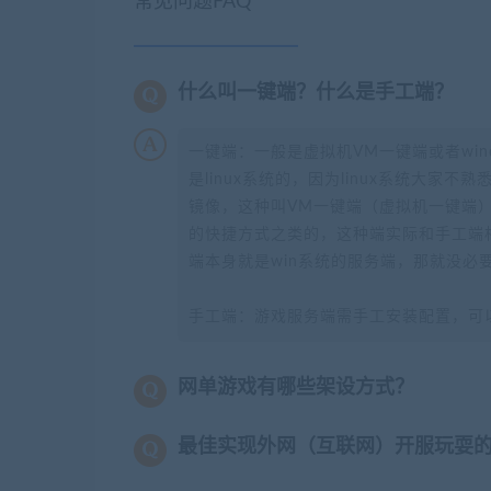
常见问题FAQ
什么叫一键端？什么是手工端？
一键端：一般是虚拟机VM一键端或者wi
是linux系统的，因为linux系统大家
镜像，这种叫VM一键端（虚拟机一键端）
的快捷方式之类的，这种端实际和手工端
端本身就是win系统的服务端，那就没必
手工端：游戏服务端需手工安装配置，可
网单游戏有哪些架设方式？
最佳实现外网（互联网）开服玩耍