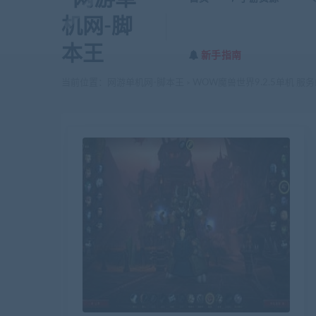
新手指南
当前位置：
网游单机网-脚本王
WOW魔兽世界9.2.5单机 服
>