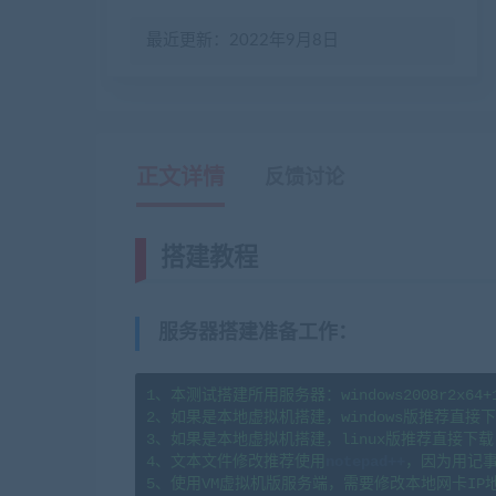
最近更新：2022年9月8日
正文详情
反馈讨论
搭建教程
服务器搭建准备工作
：
1、本测试搭建所用服务器：windows2008r2x64+1H2
2、如果是本地虚拟机搭建，windows版推荐直接下载
3、如果是本地虚拟机搭建，linux版推荐直接下载  
4、文本文件修改推荐使用
notepad++
，因为用记事
5、使用VM虚拟机版服务端，需要修改本地网卡IP