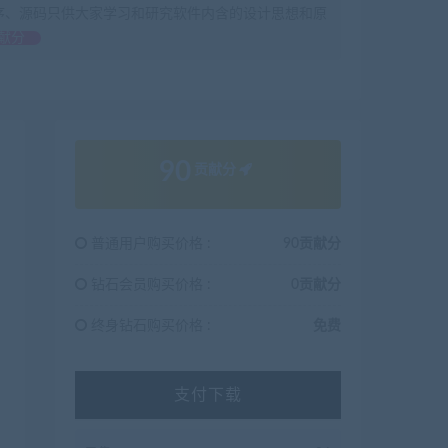
序、源码只供大家学习和研究软件内含的设计思想和原
献分
90
贡献分
普通用户购买价格 :
90贡献分
钻石会员购买价格 :
0贡献分
终身钻石购买价格 :
免费
iaobenwang.com/1608.html

支付下载
.jiaobenwang.com/1603.html

载地址
：https://www.jiaobenwang.com/2232.html
