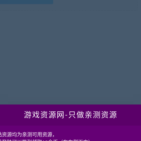
游戏资源网-只做亲测资源
！如果
脚本王
的教程对您有帮助欢迎分享！如果有疑问请在本贴后
站资源均为亲测可用资源，
群：371342465。对于架设的一些基本知识，本站有专题介绍，请