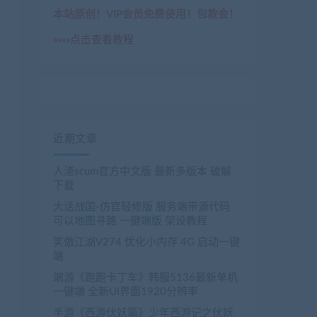
本站原创！VIP会员免费使用！包教会！
»»»»点击查看教程
近期文章
人渣scum官方中文版 最新多版本 破解
下载
大话战国-仿官轻修版 服务端带源代码
可以地图寻路 一键端版 架设教程
笑傲江湖V274 优化小内存 4G 启动一键
端
端游《跑跑卡丁车》韩服5136最新单机
一键端 全新UI界面1920分辨率
手游《西游伏妖篇》少年西游记之伏妖