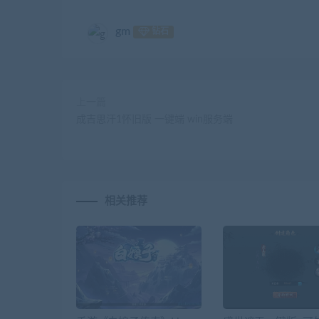
gm
钻石
上一篇
成吉思汗1怀旧版 一键端 win服务端
相关推荐