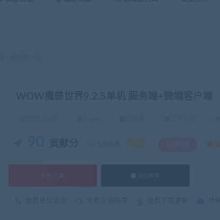
务端+微端客户端
WOW魔兽世界9.2.5单机 服务端+微端客户端
2022-09-08
jbwgm
已收录
已售26次
90
贡献分
免费
VIP会员优惠:
钻石特权
支付下载
QQ咨询
免费售后咨询
免费安装指导
免费下载更新
持