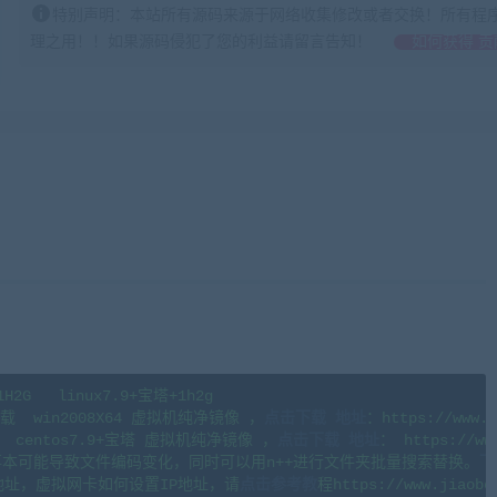
特别声明：本站所有源码来源于网络收集修改或者交换！所有程
理之用！！如果源码侵犯了您的利益请留言告知！
如何获得 贡
G   linux7.9+宝塔+1h2g 

  win2008X64 虚拟机纯净镜像 ，
点击下载 地址
：https://www.j
centos7.9+宝塔 虚拟机纯净镜像 ，
点击下载
地址
： https://www
本可能导致文件编码变化，同时可以用n++进行文件夹批量搜索替换。
下
地址，虚拟网卡如何设置IP地址，请
点击参考教