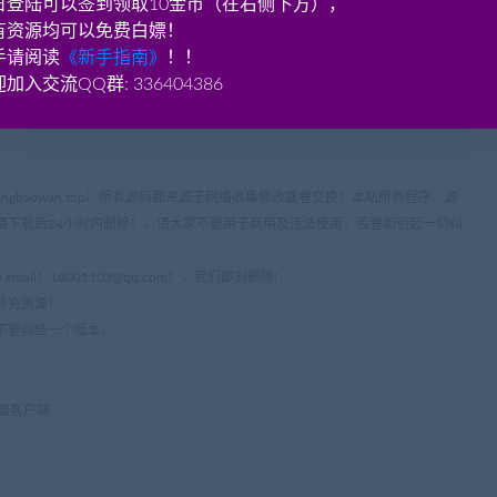
日登陆可以签到领取10金币（在右侧下方），
小白也能学会！实在不会架设的，只要是买了我们的永久会员，免
有资源均可以免费白嫖！
手请阅读
《新手指南》
！！
加入交流QQ群: 336404386
ww.cangbaowan.top）所有源码都来源于网络收集修改或者交换！本站所有程序、源
请下载后24小时内删除！。请大家不要用于商用及违法使用，否者如引起一切纠
mail：
18001103@qq.com
），我们即刻删除!
补充资源！
不要纠结一个版本。
微端客户端