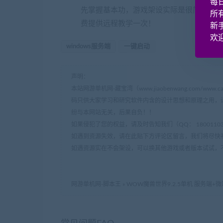
每
先掌握基本功，游戏架设实际是很简单的，
所
费提供远程教学一次！
新
欢迎
windows服务端
一键启动
声明：
本站网游单机网-藏宝湾（www.jiaobenwang.com/w
码只供大家学习和研究软件内含的设计思想和原理之用，
纷与本网站无关，后果自负！！
如果侵犯了您的权益，请及时告知我们（QQ： 18001103 e
如遇到资源失效，请在此贴下方评论区留言，我们将尽快
如遇资源实在不会架设，可以换其他游戏或者版本试试，
网游单机网-脚本王
»
WOW魔兽世界9.2.5单机 服务端+