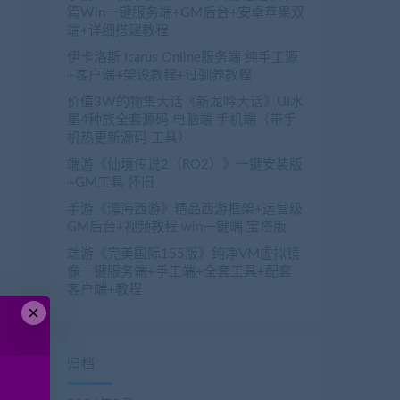
篇Win一键服务端+GM后台+安卓苹果双
端+详细搭建教程
伊卡洛斯 Icarus Online服务端 纯手工源
+客户端+架设教程+过驯养教程
价值3W的物集大话《新龙吟大话》UI水
墨4种族全套源码 电脑端 手机端（带手
机热更新源码 工具）
端游《仙境传说2（RO2）》一键安装版
+GM工具 怀旧
手游《漂海西游》精品西游框架+运营级
GM后台+视频教程 win一键端 宝塔版
端游《完美国际155版》纯净VM虚拟镜
像一键服务端+手工端+全套工具+配套
客户端+教程
×
归档