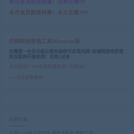
本月会员超值特惠！包季仅需99
本月会员超值特惠！永久仅需199
内网映射穿透工具Windows版
仅需要一台百元级云服务器即可实现内网\局域网游戏穿透
到互联网开服使用！支持1对多
本站原创！VIP会员免费使用！包教会！
»»»»点击查看教程
近期文章
人渣scum官方中文版 最新多版本 破解下载