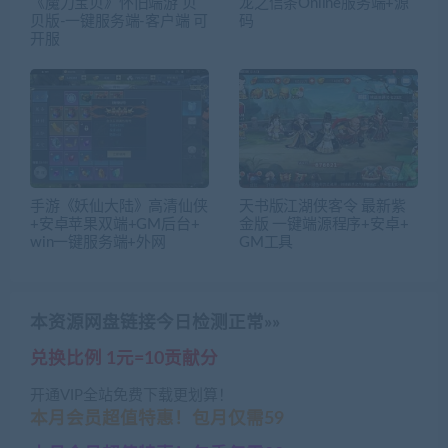
《魔力宝贝》怀旧端游 贝
龙之信条Online服务端+源
贝版-一键服务端-客户端 可
码
开服
手游《妖仙大陆》高清仙侠
天书版江湖侠客令 最新紫
+安卓苹果双端+GM后台+
金版 一键端源程序+安卓+
win一键服务端+外网
GM工具
本资源网盘链接今日检测正常»»
兑换比例 1元=10贡献分
开通VIP全站免费下载更划算！
本月会员超值特惠！包月仅需59