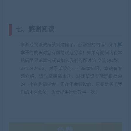
七、感谢阅读
本游戏架设教程就到这里了，感谢您的阅读！如果
脚
本王
的教程对您有帮助欢迎分享！如果有疑问请在本
贴后面评论留言或者加入我们的群讨论 交流QQ群：
371342465。对于架设的一些基本知识，本站有专
题介绍，请先掌握基本功，游戏架设实际是很简单
的，小白也能学会！实在不会架设的，只要是买了我
们的永久会员，免费提供远程教学一次！