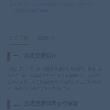
想和原理之用！！如果源码侵犯了您的利益请留言告知！
如何获得 贡献分
正文详情
反馈讨论
一、游戏资源简介
《魔力宝贝》是一款Q版回合制角色扮演类游戏，国服由易
通幻龙代理。游戏背景在一个剑与魔法的时代，玩家作为
剧情的主角，从无职业的游民开始到选择自己喜欢的职
业，穿梭于过去现在以及未来的时空中。
二、游戏资源程序文件详情