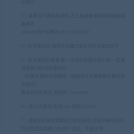
标就行
3：桌面运行虚拟机图标 左上角编辑里虚拟网络编辑
器选项
VMnet8的IP设置为192.168.128.0
4：打开虚拟机 选择农夫魔力宝贝文件夹里的文件
5：打开虚拟机电源 第一次运行会提示这个框 一定要
选择我已移动该虚拟机
（如果选错的话请删除一键端文件夹重新解压新的再
次启动）
我这显示的英文 就选择 I moved it
6：进入OS系统 账号root 密码123456
7：虚拟机系统里桌面运行双击启动 点在终端中运行
然后把虚拟机最小化就行 切记，不能关闭