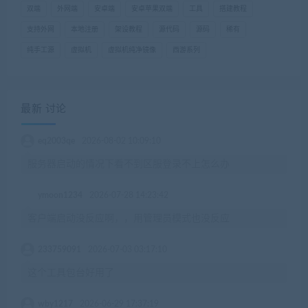
双端
外网端
安卓端
安卓苹果双端
工具
搭建教程
支持外网
本地注册
架设教程
源代码
源码
稀有
纯手工源
虚拟机
虚拟机纯净镜像
西游系列
最新 讨论
eq2003qe
2026-08-02 10:09:10
服务器启动的情况下看不到区服登录不上怎么办
ymoon1234
2026-07-28 14:23:42
客户端启动没反应啊，，用管理员模式也没反应
233759091
2026-07-03 03:17:10
这个工具包台好用了
wby1217
2026-06-29 17:37:19