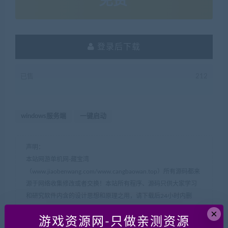
免费
登录后下载
已售
212
windows服务端
一键启动
声明：
本站网游单机网-藏宝湾
（www.jiaobenwang.com/www.cangbaowan.top）所有源码都来
源于网络收集修改或者交换！本站所有程序、源码只供大家学习
和研究软件内含的设计思想和原理之用，请下载后24小时内删
除！。请大家不要用于商用及违法使用，否者如引起一切纠纷与
×
游戏资源网-只做亲测资源
本网站无关，后果自负！！