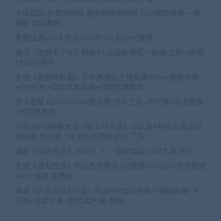
大话战国-仿官轻修版 服务端带源代码 可以地图寻路 一键
端版 架设教程
笑傲江湖V274 优化小内存 4G 启动一键端
端游《跑跑卡丁车》韩服5136最新单机一键端 全新UI界面
1920分辨率
手游《西游伏妖篇》少年西游记之伏妖篇Win一键服务端
+GM后台+安卓苹果双端+详细搭建教程
伊卡洛斯 Icarus Online服务端 纯手工源+客户端+架设教程
+过驯养教程
价值3W的物集大话《新龙吟大话》UI水墨4种族全套源码
电脑端 手机端（带手机热更新源码 工具）
端游《仙境传说2（RO2）》一键安装版+GM工具 怀旧
手游《漂海西游》精品西游框架+运营级GM后台+视频教程
win一键端 宝塔版
端游《完美国际155版》纯净VM虚拟镜像一键服务端+手
工端+全套工具+配套客户端+教程