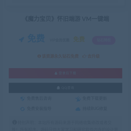
《魔力宝贝》怀旧端游 VM一键端
免费
免费
VIP会员优惠:
钻石特权
该资源永久钻石免费
去升级
登录后下载
QQ咨询
免费售后咨询
免费下载更新
免费安装指导
持续BUG修复
特别声明：本站所有源码来源于网络收集修改或者交
换！所有程序、源码只供大家学习和研究软件内含的设计思