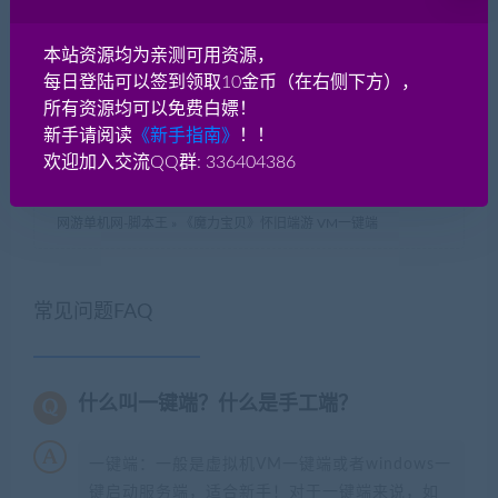
如果侵犯了您的权益，请及时告知我们（QQ： 18001103
email：
18001103@qq.com
），我们即刻删除!
本站资源均为亲测可用资源，
如遇到资源失效，请在此贴下方评论区留言，我们将尽快补充资
每日登陆可以签到领取10金币（在右侧下方），
源！
所有资源均可以免费白嫖！
如遇资源实在不会架设，可以换其他游戏或者版本试试，不要纠
新手请阅读
《新手指南》
！！
结一个版本。
欢迎加入交流QQ群: 336404386
网游单机网-脚本王
»
《魔力宝贝》怀旧端游 VM一键端
常见问题FAQ
什么叫一键端？什么是手工端？
一键端：一般是虚拟机VM一键端或者windows一
键启动服务端，适合新手！对于一键端来说，如