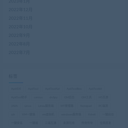
2023年1月
2022年12月
2022年11月
2022年10月
2022年9月
2022年8月
2022年7月
标签
ApkIDE
ApkTool
ApkToolAid
ApkToolBox
ApkToolkit
ApkTool助手
centos
dnSpy
GM后台
GM工具
H5页游
JAVA
Linux
Linxu服务端
MT管理器
Notepad
PC端游
ssh
VM一键端
vm虚拟机
windows服务端
Xshell
一键启动
一键安装
一键端
三端互通
亲测可用
传奇传世
全网首发