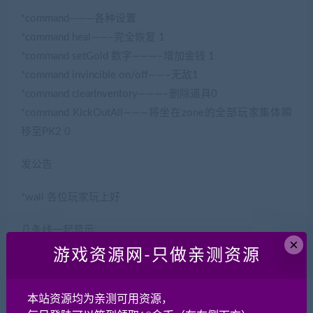
*command———各种设置
*command heal——–完全恢复 1
*command setGold 数字———–增加金钱 1
*command invincible on/off——–无敌1
*command clearInventory———–删除道具0
*command KickOutAll———将坐在zone的全部玩家集体瞬
移至PK2 0
发公告
*wall 各位玩家玩上好
几条线一起显示
×
*allworld *wall 各位玩家玩上好
游戏资源网-只做亲测资源
120秒后重启
本站资源均为亲测可用资源，
*shutdown 1200