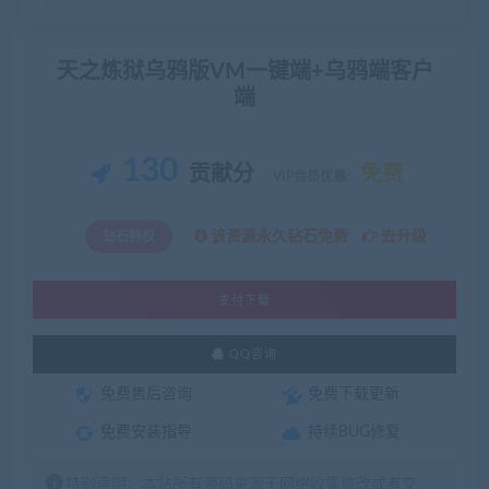
天之炼狱乌鸦版VM一键端+乌鸦端客户
端
130
贡献分
免费
VIP会员优惠:
该资源永久钻石免费
去升级
钻石特权
支付下载
QQ咨询
免费售后咨询
免费下载更新
免费安装指导
持续BUG修复
特别声明：本站所有源码来源于网络收集修改或者交