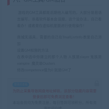
六、GM工具/GM后台
游戏的GM工具都是后期他人编写的，大部分是易语
言编写，杀毒软件基本会误报，这个没办法，自己看
着办！或者是在虚拟机里面进行使用操作！
商城无道具，需要的自己在TmallListInfo表里自己添
加
设置GM权限的方法
在表中选中你建立的那个人物 人族是slayer 鬼族是
vampire 魔灵是Ousters
修改competence值为0 就是GM了
登录后查看
为防止采集导致网盘地址掉链，该部分隐藏内容需要
登录后即可免费浏览查看！
本站会员均为免费注册，每日签到可领积分，所有资
源欢迎白嫖。