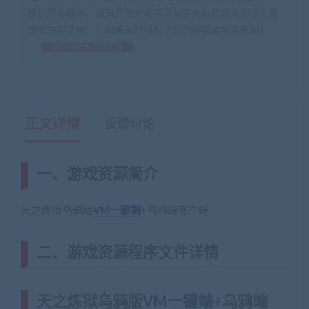
换！所有程序、源码只供大家学习和研究软件内含的设计思
想和原理之用！！如果源码侵犯了您的利益请留言告知！
如何获得 贡献分
正文详情
反馈讨论
一、游戏资源简介
天之炼狱乌鸦版
VM一键端
+乌鸦端客户端
二、游戏资源程序文件详情
天之炼狱乌鸦版
VM一键端
+乌鸦端