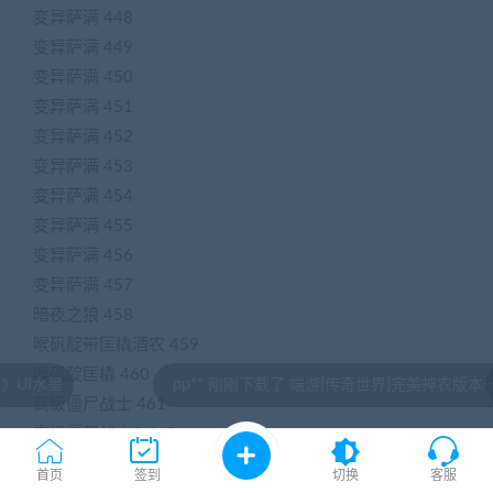
变异萨满 448
变异萨满 449
变异萨满 450
变异萨满 451
变异萨满 452
变异萨满 453
变异萨满 454
变异萨满 455
变异萨满 456
变异萨满 457
暗夜之狼 458
喉矾靛带匡橇酒农 459
喉矾靛匡橇 460
pp** 刚刚下载了 端游[传奇世界]完美神农版本一键端 +有
**
高级僵尸战士 461
高级僵尸战士2 462
高级死尸 463
首页
签到
切换
客服