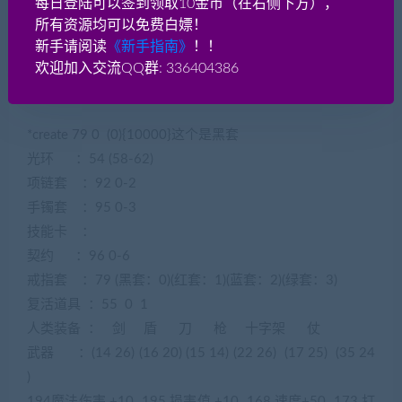
每日登陆可以签到领取10金币（在右侧下方），
所有资源均可以免费白嫖！
120秒后关服
新手请阅读
《新手指南》
！！
欢迎加入交流QQ群: 336404386
*set kill_daemonctl on
*shutdown 1200
*create 79 0 (0){10000}这个是黑套
光环 ：54 (58-62)
项链套 ：92 0-2
手镯套 ：95 0-3
技能卡 ：
契约 ：96 0-6
戒指套 ：79 (黑套：0)(红套：1)(蓝套：2)(绿套：3)
复活道具 ：55 0 1
人类装备 ： 剑 盾 刀 枪 十字架 仗
武器 ：(14 26) (16 20) (15 14) (22 26) (17 25) (35 24
)
194魔法伤害 +10 195 损害值 +10 168 速度+50 173 打