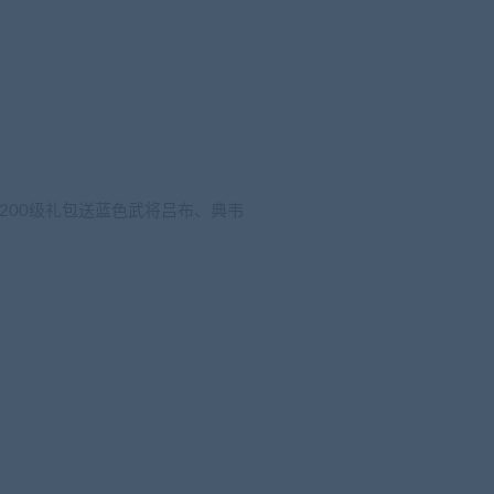
里200级礼包送蓝色武将吕布、典韦
wang.com)