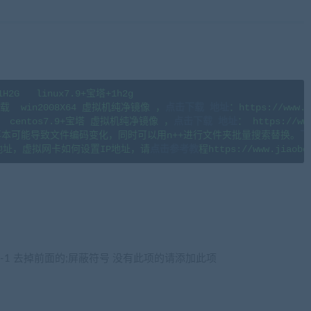
G   linux7.9+宝塔+1h2g 

  win2008X64 虚拟机纯净镜像 ，
点击下载 地址
：https://www.j
centos7.9+宝塔 虚拟机纯净镜像 ，
点击下载
地址
： https://www
本可能导致文件编码变化，同时可以用n++进行文件夹批量搜索替换。
下
地址，虚拟网卡如何设置IP地址，请
点击参考教
网游单机网-藏宝湾www.jiaobenwang.com)
t_data = -1 去掉前面的;屏蔽符号 没有此项的请添加此项