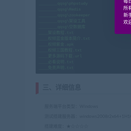
每
________qqsg\phpstudy

所
________qqsg\Redis

________qqsg\zookeeper

新
________qqsg\架设工具

欢迎
________qqsg\空数据库

____架设教程.txt

____权倾蓝金版本简介.txt

____权倾紫金.apk

____权倾三国教程.txt

____更多源码下载.url

____必看说明.txt

____免责声明.txt
三、详细信息
服务端平台类型：Windows
测试搭建服务器：windows2008r2x64+
搭建难度：★☆☆☆☆