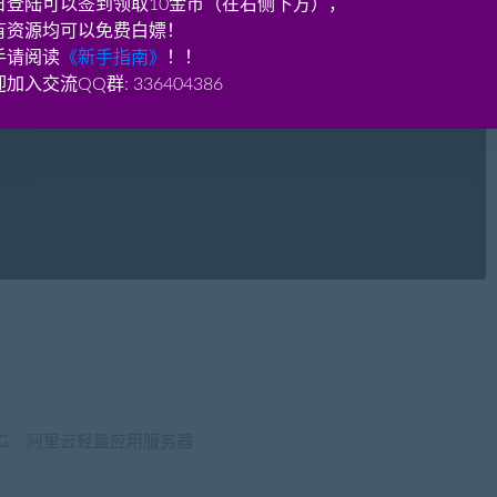
日登陆可以签到领取10金币（在右侧下方），
有资源均可以免费白嫖！
手请阅读
《新手指南》
！！
加入交流QQ群: 336404386
1H1G 阿里云轻量应用服务器