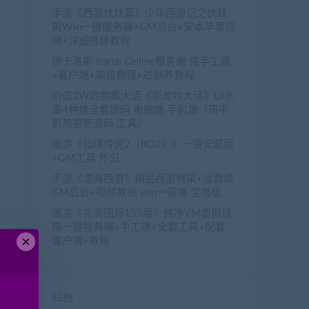
手游《西游伏妖篇》少年西游记之伏妖
篇Win一键服务端+GM后台+安卓苹果双
端+详细搭建教程
伊卡洛斯 Icarus Online服务端 纯手工源
+客户端+架设教程+过驯养教程
价值3W的物集大话《新龙吟大话》UI水
墨4种族全套源码 电脑端 手机端（带手
机热更新源码 工具）
端游《仙境传说2（RO2）》一键安装版
+GM工具 怀旧
手游《漂海西游》精品西游框架+运营级
GM后台+视频教程 win一键端 宝塔版
端游《完美国际155版》纯净VM虚拟镜
像一键服务端+手工端+全套工具+配套
×
客户端+教程
归档