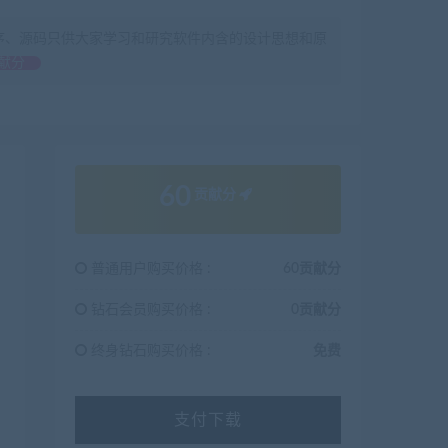
序、源码只供大家学习和研究软件内含的设计思想和原
献分
60
贡献分
普通用户购买价格 :
60贡献分
钻石会员购买价格 :
0贡献分
终身钻石购买价格 :
免费
支付下载