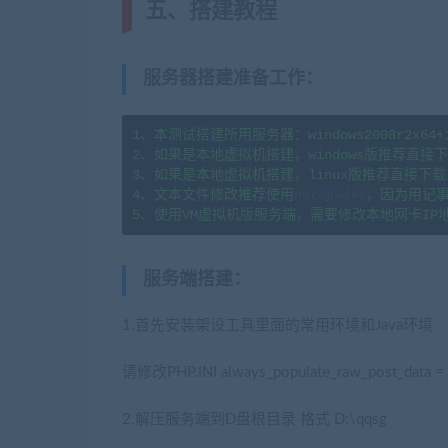
五、搭建教程
服务器搭建准备工作
：
1、本测试搭建所用服务器：windows2008r2x64+1H2
2、如果是本地虚拟机搭建，windows版推荐直接下载
3、如果是本地虚拟机搭建，linux版推荐直接下载  
4、文本文件修改推荐使用
notepad++
，因为用记事
5、使用VM虚拟机版服务端，需要修改本地网卡IP
服务端搭建
：
1.首先安装架设工具里面的常用环境和Java环境
(
请修改PHP.INI always_populate_raw_pos
2.解压服务端到D盘根目录 格式 D:\qqsg