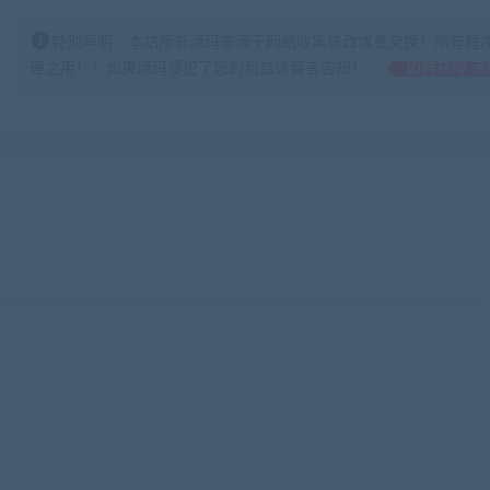
特别声明：本站所有源码来源于网络收集修改或者交换！所有程
理之用！！如果源码侵犯了您的利益请留言告知！
如何获得 贡
.top)