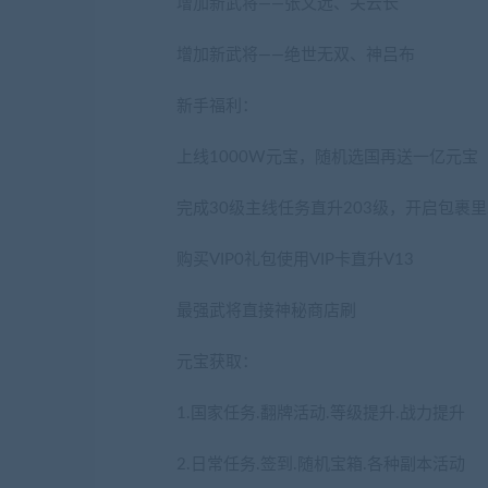
增加新武将——张文远、关云长
增加新武将——绝世无双、神吕布
新手福利：
上线1000W元宝，随机选国再送一亿元宝
完成30级主线任务直升203级，开启包裹
购买VIP0礼包使用VIP卡直升V13
最强武将直接神秘商店刷
元宝获取：
(网游单机网-藏宝湾www.jiaoben
1.国家任务.翻牌活动.等级提升.战力提升
2.日常任务.签到.随机宝箱.各种副本活动