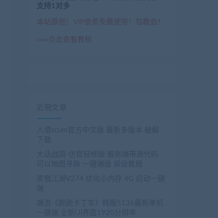
支持1对多
本站原创！VIP会员免费使用！包教会！
»»»»点击查看教程
近期文章
人渣scum官方中文版 最新多版本 破解
下载
大话战国-仿官轻修版 服务端带源代码
可以地图寻路 一键端版 架设教程
笑傲江湖V274 优化小内存 4G 启动一键
端
端游《跑跑卡丁车》韩服5136最新单机
一键端 全新UI界面1920分辨率