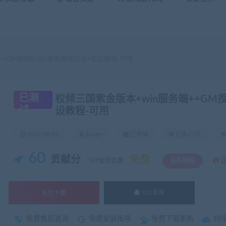
++GM授权后台+角色管理后台+架设教程-可用
已测
权倾三国紫金版本+win服务端++GM
试
设教程-可用
2022-09-05
jbwgm
已收录
已售27次
60
贡献分
免费
VIP会员优惠:
钻石特权
支付下载
QQ咨询
免费售后咨询
免费安装指导
免费下载更新
持