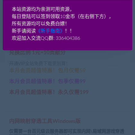
新洛汗-一键端版带神魅种
阿拉德之怒 Linux端带架设
本站资源均为亲测可用资源，
族
教程+完整安卓苹果双端
每日登陆可以签到领取10金币（在右侧下方），
+运营后台
所有资源均可以免费白嫖！
新手请阅读
《新手指南》
！！
欢迎加入交流QQ群: 336404386
本资源网盘链接今日检测正常»»
兑换比例 1元=10贡献分
开通VIP全站免费下载更划算！
本月会员超值特惠！包月仅需59
本月会员超值特惠！包季仅需99
本月会员超值特惠！永久仅需199
内网映射穿透工具Windows版
仅需要一台百元级云服务器即可实现内网\局域网游戏穿透