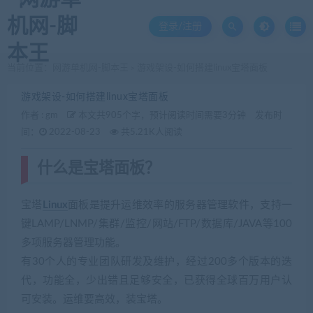
登录/注册
当前位置：
网游单机网-脚本王
游戏架设-如何搭建linux宝塔面板
>
游戏架设-如何搭建linux宝塔面板
作者 :
gm
本文共905个字，预计阅读时间需要3分钟
发布时
间：
2022-08-23
共5.21K人阅读
什么是宝塔面板？
宝塔
Linux
面板是提升运维效率的服务器管理软件，支持一
键LAMP/LNMP/集群/监控/网站/FTP/数据库/JAVA等100
多项服务器管理功能。
有30个人的专业团队研发及维护，经过200多个版本的迭
代，功能全，少出错且足够安全，已获得全球百万用户认
可安装。运维要高效，装宝塔。