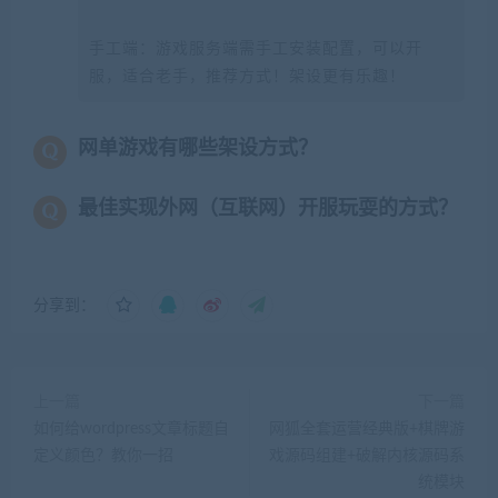
手工端：游戏服务端需手工安装配置，可以开
服，适合老手，推荐方式！架设更有乐趣！
网单游戏有哪些架设方式？
最佳实现外网（互联网）开服玩耍的方式？
分享到：
上一篇
下一篇
如何给wordpress文章标题自
网狐全套运营经典版+棋牌游
定义颜色？教你一招
戏源码组建+破解内核源码系
统模块