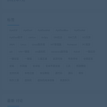
2022年7月
标签
ApkIDE
ApkTool
ApkToolAid
ApkToolBox
ApkToolkit
ApkTool助手
centos
dnSpy
GM后台
GM工具
H5页游
JAVA
Linux
Linxu服务端
MT管理器
Notepad
PC端游
ssh
VM一键端
vm虚拟机
windows服务端
Xshell
一键启动
一键安装
一键端
三端互通
亲测可用
传奇传世
全网首发
双端
外网端
安卓端
安卓苹果双端
工具
搭建教程
支持外网
本地注册
架设教程
源代码
源码
稀有
纯手工源
虚拟机
虚拟机纯净镜像
西游系列
最新 讨论