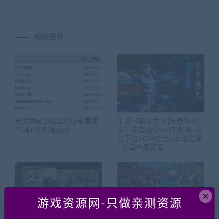
相关推荐
天龙荣耀202207版全套客
手游《新斗罗大陆·泰坦明
户端+服务端源码
恩》完美版linux纯净端+运
营平台+GM后台+本地注册
+安卓苹果双端
×
游戏资源网-只做亲测资源