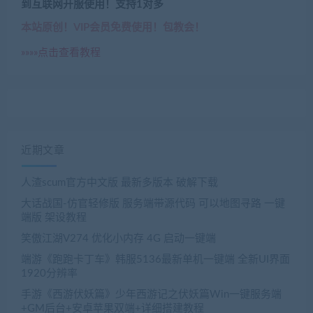
到互联网开服使用！支持1对多
本站原创！VIP会员免费使用！包教会！
»»»»点击查看教程
近期文章
人渣scum官方中文版 最新多版本 破解下载
大话战国-仿官轻修版 服务端带源代码 可以地图寻路 一键
端版 架设教程
笑傲江湖V274 优化小内存 4G 启动一键端
端游《跑跑卡丁车》韩服5136最新单机一键端 全新UI界面
1920分辨率
手游《西游伏妖篇》少年西游记之伏妖篇Win一键服务端
+GM后台+安卓苹果双端+详细搭建教程