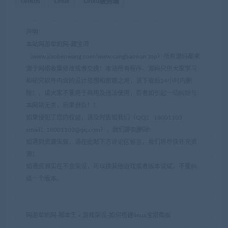
centos
Linux
Linxu服务端
声明：
本站网游单机网-藏宝湾
（www.jiaobenwang.com/www.cangbaowan.top）所有源码都来
源于网络收集修改或者交换！本站所有程序、源码只供大家学习
和研究软件内含的设计思想和原理之用，请下载后24小时内删
除！。请大家不要用于商用及违法使用，否者如引起一切纠纷与
本网站无关，后果自负！！
如果侵犯了您的权益，请及时告知我们（QQ： 18001103
email：
18001103@qq.com
），我们即刻删除!
如遇到资源失效，请在此贴下方评论区留言，我们将尽快补充资
源！
如遇资源实在不会架设，可以换其他游戏或者版本试试，不要纠
结一个版本。
网游单机网-脚本王
»
游戏架设-如何搭建linux宝塔面板