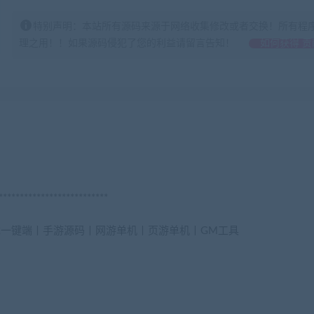
特别声明：本站所有源码来源于网络收集修改或者交换！所有程
理之用！！如果源码侵犯了您的利益请留言告知！
如何获得 贡
**************************
戏一键端丨手游源码丨网游单机丨页游单机丨GM工具