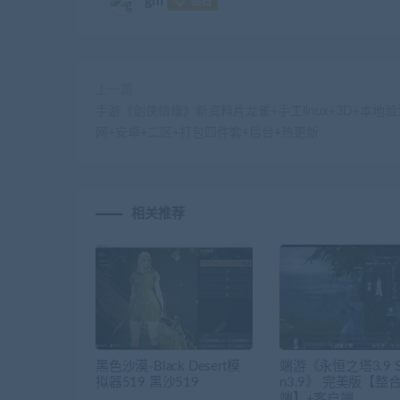
gm
钻石
上一篇
手游《剑侠情缘》新资料片龙雀+手工linux+3D+本地验
网+安卓+二区+打包四件套+后台+热更新
相关推荐
黑色沙漠-Black Desert模
端游《永恒之塔3.9 Su
拟器519 黑沙519
n3.9》 完美版【整
端】+客户端