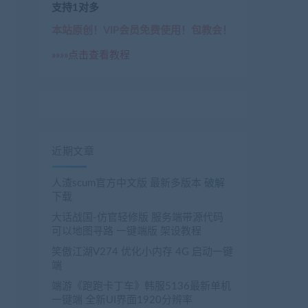
支持1对多
本站原创！VIP会员免费使用！包教会！
»»»»点击查看教程
近期文章
人渣scum官方中文版 最新多版本 破解
下载
大话战国-仿官轻修版 服务端带源代码
可以地图寻路 一键端版 架设教程
笑傲江湖V274 优化小内存 4G 启动一键
端
端游《跑跑卡丁车》韩服5136最新单机
一键端 全新UI界面1920分辨率