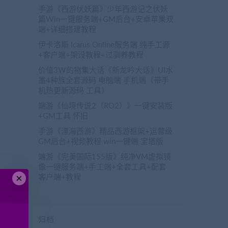
手游《西游伏妖篇》少年西游记之伏妖
篇Win一键服务端+GM后台+安卓苹果双
端+详细搭建教程
伊卡洛斯 Icarus Online服务端 纯手工源
+客户端+架设教程+过驯养教程
价值3W的物集大话《新龙吟大话》UI水
墨4种族全套源码 电脑端 手机端（带手
机热更新源码 工具）
端游《仙境传说2（RO2）》一键安装版
+GM工具 怀旧
手游《漂海西游》精品西游框架+运营级
GM后台+视频教程 win一键端 宝塔版
端游《完美国际155版》纯净VM虚拟镜
像一键服务端+手工端+全套工具+配套
×
客户端+教程
归档