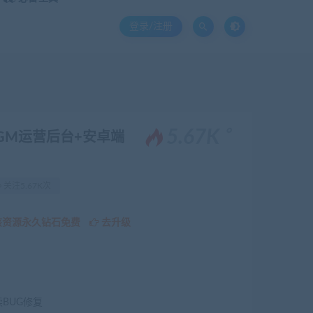
登录/注册
。
5.67K
GM运营后台+安卓端
关注5.67K次
该资源永久钻石免费
去升级
续BUG修复