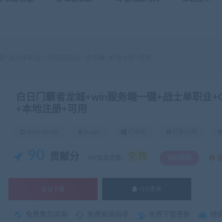
键+战士单职业+GM运营后台+安卓端+本地注册+可用
白日门霸者龙城+win服务端一键+战士单职业+
+本地注册+可用
2026-06-06
jbwgm
已收录
已售15次
90
贡献分
免费
VIP会员优惠:
钻石特权
支付下载
QQ咨询
免费售后咨询
免费安装指导
免费下载更新
持