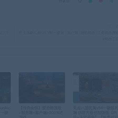
分享到：
下一
证+外
伊卡洛斯ICARUS VM一键端 +客户端+物品修改+任务修改教
+修改工
nAio
【传奇永恒】整合修改版
天龙八部完美VM一键服
合一键
+服务端+客户端+100%进
端 仿官方级别加强版【内
游戏
挂+天空视角】【单虚拟