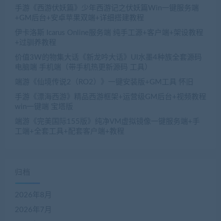
手游《西游伏妖篇》少年西游记之伏妖篇Win一键服务端
+GM后台+安卓苹果双端+详细搭建教程
伊卡洛斯 Icarus Online服务端 纯手工源+客户端+架设教程
+过驯养教程
价值3W的物集大话《新龙吟大话》UI水墨4种族全套源码
电脑端 手机端（带手机热更新源码 工具）
端游《仙境传说2（RO2）》一键安装版+GM工具 怀旧
手游《漂海西游》精品西游框架+运营级GM后台+视频教程
win一键端 宝塔版
端游《完美国际155版》纯净VM虚拟镜像一键服务端+手
工端+全套工具+配套客户端+教程
归档
2026年8月
2026年7月