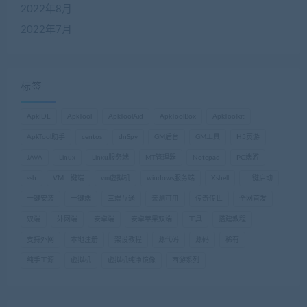
2022年8月
2022年7月
标签
ApkIDE
ApkTool
ApkToolAid
ApkToolBox
ApkToolkit
ApkTool助手
centos
dnSpy
GM后台
GM工具
H5页游
JAVA
Linux
Linxu服务端
MT管理器
Notepad
PC端游
ssh
VM一键端
vm虚拟机
windows服务端
Xshell
一键启动
一键安装
一键端
三端互通
亲测可用
传奇传世
全网首发
双端
外网端
安卓端
安卓苹果双端
工具
搭建教程
支持外网
本地注册
架设教程
源代码
源码
稀有
纯手工源
虚拟机
虚拟机纯净镜像
西游系列