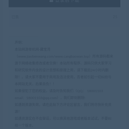
登录后下载
已售
25
声明：
本站网游单机网-藏宝湾
（www.jiaobenwang.com/www.cangbaowan.top）所有源码都来
源于网络收集修改或者交换！本站所有程序、源码只供大家学习
和研究软件内含的设计思想和原理之用，请下载后24小时内删
除！。请大家不要用于商用及违法使用，否者如引起一切纠纷与
本网站无关，后果自负！！
如果侵犯了您的权益，请及时告知我们（QQ： 18001103
email：
18001103@qq.com
），我们即刻删除!
如遇到资源失效，请在此贴下方评论区留言，我们将尽快补充资
源！
如遇资源实在不会架设，可以换其他游戏或者版本试试，不要纠
结一个版本。