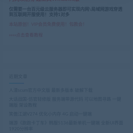
仅需要一台百元级云服务器即可实现内网\局域网游戏穿透
到互联网开服使用！支持1对多
本站原创！VIP会员免费使用！包教会！
»»»»点击查看教程
近期文章
人渣scum官方中文版 最新多版本 破解下载
大话战国-仿官轻修版 服务端带源代码 可以地图寻路 一键
端版 架设教程
笑傲江湖V274 优化小内存 4G 启动一键端
端游《跑跑卡丁车》韩服5136最新单机一键端 全新UI界面
1920分辨率