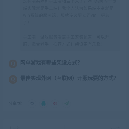
这种端实际和手工端相差不大了。win系统的一键
端实际就是手工端！我个人认为如果端本身就是
win系统的服务端，那就没必要去弄vm一键端
了！
手工端：游戏服务端需手工安装配置，可以开
服，适合老手，推荐方式！架设更有乐趣！
网单游戏有哪些架设方式？
最佳实现外网（互联网）开服玩耍的方式？
分享到：
上一篇
下一篇