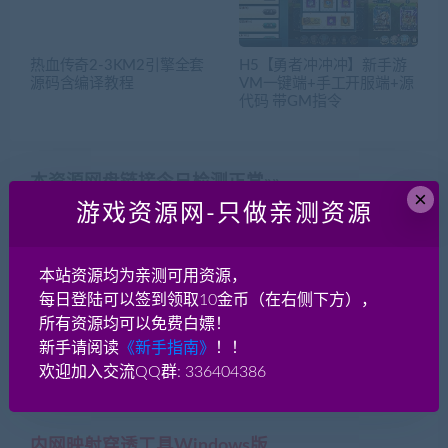
热血传奇2-3KM2引擎全套
H5【勇者冲冲冲】新手游
源码含编译教程
VM一键端+手工开服端+源
代码 带GM指令
本资源网盘链接今日检测正常»»
×
游戏资源网-只做亲测资源
兑换比例 1元=10贡献分
开通VIP全站免费下载更划算！
本站资源均为亲测可用资源，
本月会员超值特惠！包月仅需59
每日登陆可以签到领取10金币（在右侧下方），
本月会员超值特惠！包季仅需99
所有资源均可以免费白嫖！
新手请阅读
《新手指南》
！！
本月会员超值特惠！永久仅需199
欢迎加入交流QQ群: 336404386
内网映射穿透工具Windows版