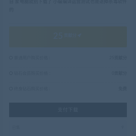
自 家电脑就别下载了 小编编译运营测试也是退掉杀毒软件
的
25
贡献分
普通用户购买价格 :
25贡献分
钻石会员购买价格 :
0贡献分
终身钻石购买价格 :
免费
支付下载
已售
9