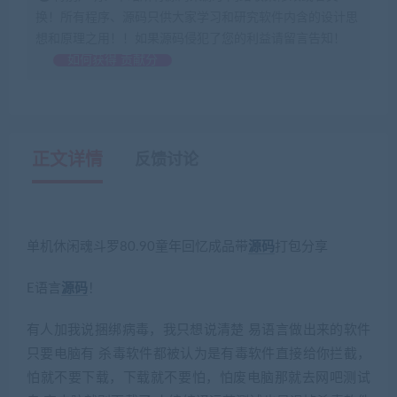
换！所有程序、源码只供大家学习和研究软件内含的设计思
想和原理之用！！如果源码侵犯了您的利益请留言告知！
如何获得 贡献分
正文详情
反馈讨论
单机休闲魂斗罗80.90童年回忆成品带
源码
打包分享
E语言
源码
！
有人加我说捆绑病毒，我只想说清楚 易语言做出来的软件
只要电脑有 杀毒软件都被认为是有毒软件直接给你拦截，
怕就不要下载，下载就不要怕，怕废电脑那就去网吧测试