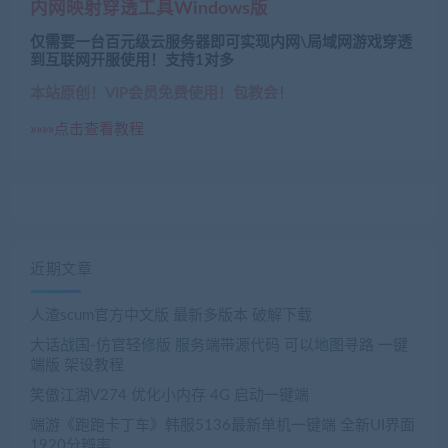
内网映射穿透工具Windows版
仅需要一台百元级云服务器即可实现内网\局域网游戏穿透
到互联网开服使用！支持1对多
本站原创！VIP会员免费使用！包教会！
»»»»点击查看教程
近期文章
人渣scum官方中文版 最新多版本 破解下载
大话战国-仿官轻修版 服务端带源代码 可以地图寻路 一键
端版 架设教程
笑傲江湖V274 优化小内存 4G 启动一键端
端游《跑跑卡丁车》韩服5136最新单机一键端 全新UI界面
1920分辨率