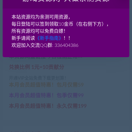
本站资源均为亲测可用资源，
每日登陆可以签到领取10金币（在右侧下方），
神仙传ol 源码 服务端+客户
X战娘-星河战姬-星河战娘
所有资源均可以免费白嫖！
端+数据库 纯源代码
完整源码+开发文档
新手请阅读
《新手指南》
！！
欢迎加入交流QQ群: 336404386
本资源网盘链接今日检测正常»»
兑换比例 1元=10贡献分
开通VIP全站免费下载更划算！
本月会员超值特惠！包月仅需59
本月会员超值特惠！包季仅需99
本月会员超值特惠！永久仅需199