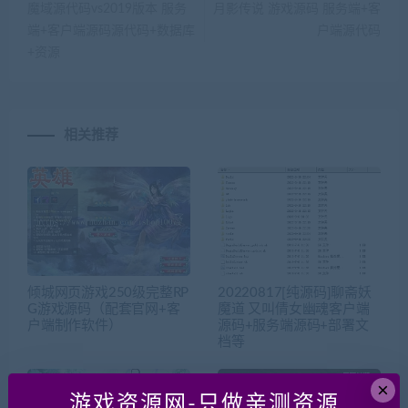
魔域源代码vs2019版本 服务
月影传说 游戏源码 服务端+客
端+客户端源码源代码+数据库
户端源代码
+资源
相关推荐
倾城网页游戏250级完整RP
20220817[纯源码]聊斋妖
G游戏源码（配套官网+客
魔道 又叫倩女幽魂客户端
户端制作软件）
源码+服务端源码+部署文
档等
×
游戏资源网-只做亲测资源