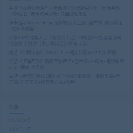
手游《西游伏妖篇》少年西游记之伏妖篇Win一键服务端
+GM后台+安卓苹果双端+详细搭建教程
伊卡洛斯 Icarus Online服务端 纯手工源+客户端+架设教程
+过驯养教程
价值3W的物集大话《新龙吟大话》UI水墨4种族全套源码
电脑端 手机端（带手机热更新源码 工具）
端游《仙境传说2（RO2）》一键安装版+GM工具 怀旧
手游《漂海西游》精品西游框架+运营级GM后台+视频教程
win一键端 宝塔版
端游《完美国际155版》纯净VM虚拟镜像一键服务端+手
工端+全套工具+配套客户端+教程
归档
2026年8月
2026年7月