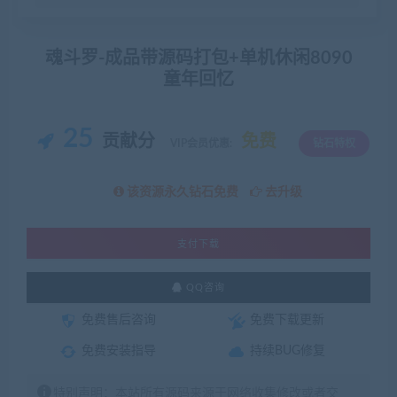
魂斗罗-成品带源码打包+单机休闲8090
童年回忆
25
贡献分
免费
VIP会员优惠:
钻石特权
该资源永久钻石免费
去升级
支付下载
QQ咨询
免费售后咨询
免费下载更新
免费安装指导
持续BUG修复
特别声明：本站所有源码来源于网络收集修改或者交