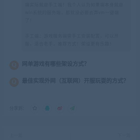
端实际就是手工端！我个人认为如果端本身就是
win系统的服务端，那就没必要去弄vm一键端
了！
手工端：游戏服务端需手工安装配置，可以开
服，适合老手，推荐方式！架设更有乐趣！
网单游戏有哪些架设方式？
最佳实现外网（互联网）开服玩耍的方式？
分享到：
上一篇
下一篇