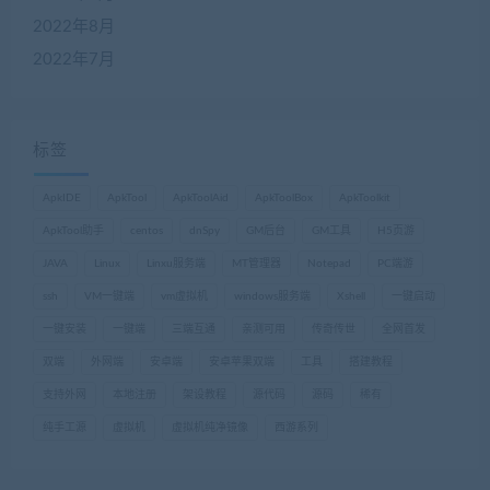
2022年8月
2022年7月
标签
ApkIDE
ApkTool
ApkToolAid
ApkToolBox
ApkToolkit
ApkTool助手
centos
dnSpy
GM后台
GM工具
H5页游
JAVA
Linux
Linxu服务端
MT管理器
Notepad
PC端游
ssh
VM一键端
vm虚拟机
windows服务端
Xshell
一键启动
一键安装
一键端
三端互通
亲测可用
传奇传世
全网首发
双端
外网端
安卓端
安卓苹果双端
工具
搭建教程
支持外网
本地注册
架设教程
源代码
源码
稀有
纯手工源
虚拟机
虚拟机纯净镜像
西游系列