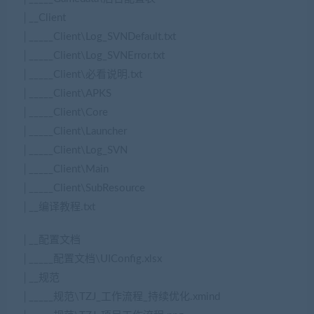
│__Client
│_____Client\Log_SVNDefault.txt
│_____Client\Log_SVNError.txt
│_____Client\必看说明.txt
│_____Client\APKS
│_____Client\Core
│_____Client\Launcher
│_____Client\Log_SVN
│_____Client\Main
│_____Client\SubResource
│__编译教程.txt
│__配置文档
│_____配置文档\UIConfig.xlsx
│__规范
│_____规范\TZJ_工作流程_持续优化.xmind