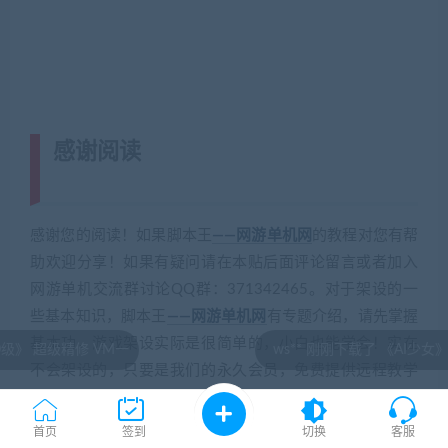
感谢阅读
(转载注明来源 藏宝湾
cangbaowan.top)
感谢您的阅读！如果脚本王
——网游单机网
的教程对您有帮
助欢迎分享！如果有疑问请在本贴后面评论留言或者加入
网游单机交流群讨论QQ群：371342465。对于架设的一
些基本知识，脚本王
——网游单机网
有专题介绍，请先掌握
基本功，游戏架设实际是很简单的，小白也能学会！实在
 VM一
ws** 刚刚下载了 《AI少女》最新整合免
不会架设的，只要是我们的永久会员，免费提供远程教学
一次！
首页
签到
切换
客服