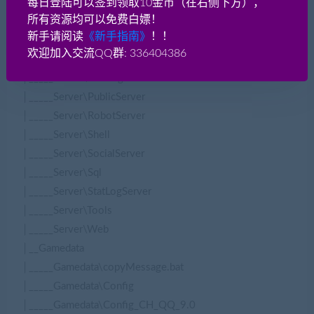
每日登陆可以签到领取10金币（在右侧下方），
│_____Server\GameCfg
所有资源均可以免费白嫖！
│_____Server\GameCore
新手请阅读
《新手指南》
！！
│_____Server\GameServer
欢迎加入交流QQ群: 336404386
│_____Server\Libs
│_____Server\Message
│_____Server\PublicServer
│_____Server\RobotServer
│_____Server\Shell
│_____Server\SocialServer
│_____Server\Sql
│_____Server\StatLogServer
│_____Server\Tools
│_____Server\Web
│__Gamedata
│_____Gamedata\copyMessage.bat
│_____Gamedata\Config
│_____Gamedata\Config_CH_QQ_9.0