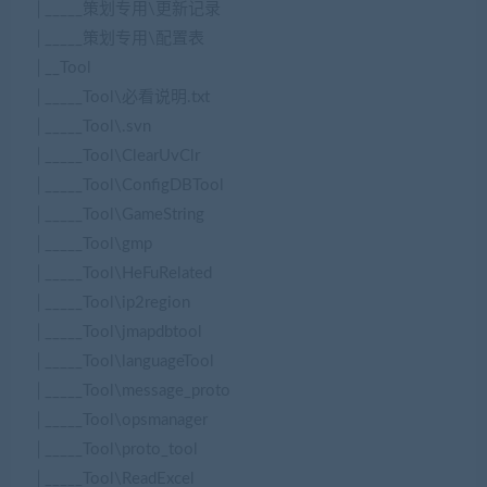
│_____策划专用\更新记录
│_____策划专用\配置表
│__Tool
│_____Tool\必看说明.txt
│_____Tool\.svn
│_____Tool\ClearUvClr
│_____Tool\ConfigDBTool
│_____Tool\GameString
│_____Tool\gmp
│_____Tool\HeFuRelated
│_____Tool\ip2region
│_____Tool\jmapdbtool
│_____Tool\languageTool
│_____Tool\message_proto
│_____Tool\opsmanager
│_____Tool\proto_tool
│_____Tool\ReadExcel