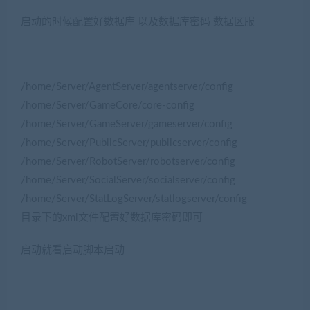
启动的时候配置好数据库 以及数据库密码 数据区服
/home/Server/AgentServer/agentserver/config
/home/Server/GameCore/core-config
/home/Server/GameServer/gameserver/config
/home/Server/PublicServer/publicserver/config
/home/Server/RobotServer/robotserver/config
/home/Server/SocialServer/socialserver/config
/home/Server/StatLogServer/statlogserver/config
目录下的xml文件配置好数据库密码即可
启动就看启动脚本启动