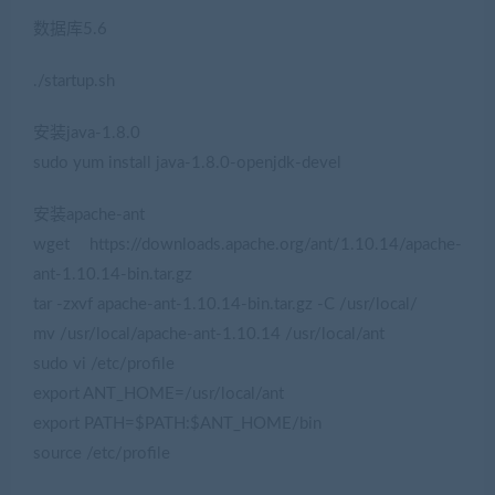
数据库5.6
./startup.sh
安装java-1.8.0
sudo yum install java-1.8.0-openjdk-devel
安装apache-ant
wget https://downloads.apache.org/ant/1.10.14/apache-
ant-1.10.14-bin.tar.gz
tar -zxvf apache-ant-1.10.14-bin.tar.gz -C /usr/local/
mv /usr/local/apache-ant-1.10.14 /usr/local/ant
sudo vi /etc/profile
export ANT_HOME=/usr/local/ant
export PATH=$PATH:$ANT_HOME/bin
source /etc/profile