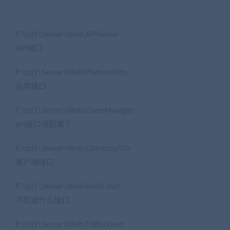
F:\tzj1\Server\Web\APIServer
API接口
F:\tzj1\Server\Web\PlatformKits
运营接口
F:\tzj1\Server\Web\GameManager
gm接口得配置下
F:\tzj1\Server\Web\ClientLogKits
客户端接口
F:\tzj1\Server\Web\RuoYi-fast
不知道什么接口
F:\tzj1\Server\Web\TzjBackend