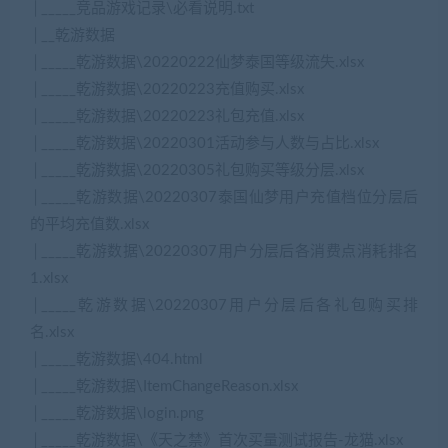
│_____竞品游戏记录\必看说明.txt
│__乾游数据
│_____乾游数据\20220222仙梦泰国等级流失.xlsx
│_____乾游数据\20220223充值购买.xlsx
│_____乾游数据\20220223礼包充值.xlsx
│_____乾游数据\20220301活动参与人数与占比.xlsx
│_____乾游数据\20220305礼包购买等级分层.xlsx
│_____乾游数据\20220307泰国仙梦用户充值档位分层后
的平均充值数.xlsx
│_____乾游数据\20220307用户分层后各消费点消耗排名
1.xlsx
│_____乾游数据\20220307用户分层后各礼包购买排
名.xlsx
│_____乾游数据\404.html
│_____乾游数据\ItemChangeReason.xlsx
│_____乾游数据\login.png
│_____乾游数据\《天之禁》首次买量测试报告-龙猫.xlsx