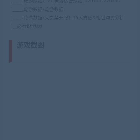
│_____乾游数据\TZJ_乾游运营数据_220112-220210
│_____乾游数据\乾游数据
│_____乾游数据\天之禁开服1-15天充值&礼包购买分析
│__必看说明.txt
游戏截图
(转载注明来源
jiaobenwang.com)