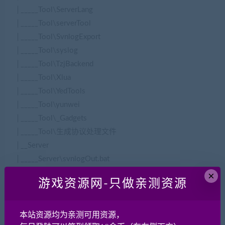
│_____Tool\ServerLang
│_____Tool\serverTool
│_____Tool\SvnlogExport
│_____Tool\syslog
│_____Tool\TzjBackend
│_____Tool\Xlua
│_____Tool\YedTools
│_____Tool\yunwei
│_____Tool\_Gadgets
│_____Tool\生成协议处理文件
│__Server
│_____Server\svnlogOut.bat
│_____Server\必看说明.txt
×
游戏资源网-只做亲测资源
│_____Server\.idea
│_____Server\AgentServer
│_____Server\Doc
本站资源均为亲测可用资源，