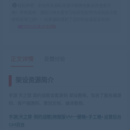
特别声明：本站所有源码来源于网络收集修改或者交
换！所有程序、源码只供大家学习和研究软件内含的设计思
想和原理之用！！如果源码侵犯了您的利益请留言告知！
如何获得 贡献分
正文详情
反馈讨论
架设资源简介
手游 天之禁 契约战歌全套源码 架设教程，包含了服务端源
码、客户端源码、策划文档、编译教程。
手游[天之禁-契约战歌]跨服版VM一键端+手工端+运营后台
GM后台