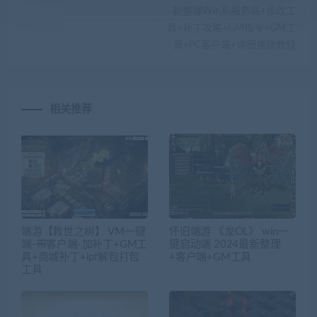
新整理Win系服务端+修改工
具+补丁攻略+GM指令+GM工
具+PC客户端+详细搭建教程
相关推荐
端游【救世之树】 VM一键
怀旧端游 《龙OL》 win一
端-带客户端-加补丁+GM工
键启动端 2024最新整理
具+商城补丁+ipf解包打包
+客户端+GM工具
工具