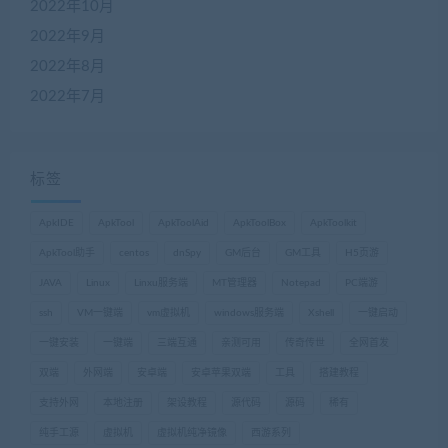
2022年10月
2022年9月
2022年8月
2022年7月
标签
ApkIDE
ApkTool
ApkToolAid
ApkToolBox
ApkToolkit
ApkTool助手
centos
dnSpy
GM后台
GM工具
H5页游
JAVA
Linux
Linxu服务端
MT管理器
Notepad
PC端游
ssh
VM一键端
vm虚拟机
windows服务端
Xshell
一键启动
一键安装
一键端
三端互通
亲测可用
传奇传世
全网首发
双端
外网端
安卓端
安卓苹果双端
工具
搭建教程
支持外网
本地注册
架设教程
源代码
源码
稀有
纯手工源
虚拟机
虚拟机纯净镜像
西游系列