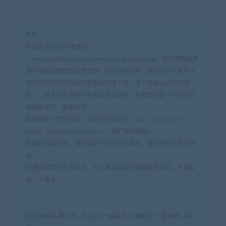
声明：
本站网游单机网-藏宝湾
（www.jiaobenwang.com/www.cangbaowan.top）所有源码都来
源于网络收集修改或者交换！本站所有程序、源码只供大家学习
和研究软件内含的设计思想和原理之用，请下载后24小时内删
除！。请大家不要用于商用及违法使用，否者如引起一切纠纷与
本网站无关，后果自负！！
如果侵犯了您的权益，请及时告知我们（QQ： 18001103
email：
18001103@qq.com
），我们即刻删除!
如遇到资源失效，请在此贴下方评论区留言，我们将尽快补充资
源！
如遇资源实在不会架设，可以换其他游戏或者版本试试，不要纠
结一个版本。
网游单机网-脚本王
»
风云OL一键端 风云 雄霸天下 服务端 +客户