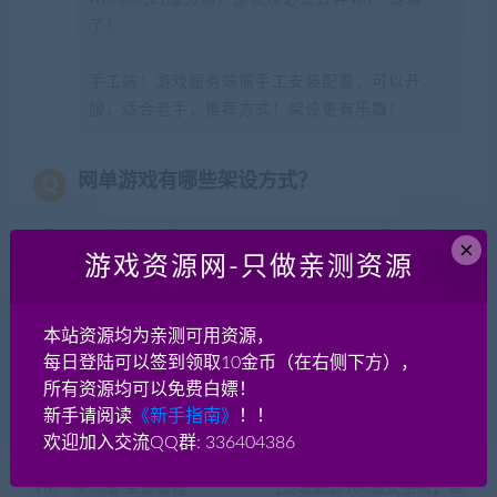
了！
手工端：游戏服务端需手工安装配置，可以开
服，适合老手，推荐方式！架设更有乐趣！
网单游戏有哪些架设方式？
最佳实现外网（互联网）开服玩耍的方式？
×
游戏资源网-只做亲测资源
本站资源均为亲测可用资源，
分享到：
每日登陆可以签到领取10金币（在右侧下方），
所有资源均可以免费白嫖！
新手请阅读
《新手指南》
！！
上一篇
下一篇
欢迎加入交流QQ群: 336404386
怀旧 幻灵游侠3.0vm一键端
3D次元动漫MMORPG端游
VM一键端版 架设教程
【灵魂武器100级女狙版】最