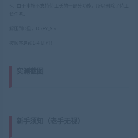
5、由于本端不支持侍卫长的一部分功能，所以删除了侍卫
长任务。
解压到D盘，D:\FY_Srv
按顺序启动1-4 即可！
实测截图
(转载注明来源网游单机网
jiaobenwang.com)
新手须知（老手无视）
(转载注明来
源藏宝湾cangbaowan.top)