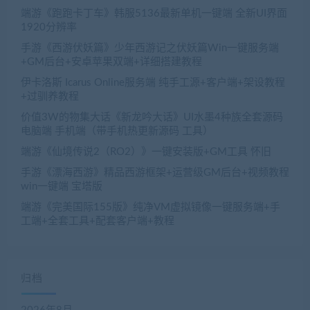
端游《跑跑卡丁车》韩服5136最新单机一键端 全新UI界面
1920分辨率
手游《西游伏妖篇》少年西游记之伏妖篇Win一键服务端
+GM后台+安卓苹果双端+详细搭建教程
伊卡洛斯 Icarus Online服务端 纯手工源+客户端+架设教程
+过驯养教程
价值3W的物集大话《新龙吟大话》UI水墨4种族全套源码
电脑端 手机端（带手机热更新源码 工具）
端游《仙境传说2（RO2）》一键安装版+GM工具 怀旧
手游《漂海西游》精品西游框架+运营级GM后台+视频教程
win一键端 宝塔版
端游《完美国际155版》纯净VM虚拟镜像一键服务端+手
工端+全套工具+配套客户端+教程
归档