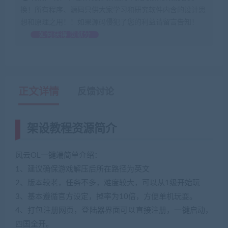
换！所有程序、源码只供大家学习和研究软件内含的设计思
想和原理之用！！如果源码侵犯了您的利益请留言告知！
如何获得 贡献分
正文详情
反馈讨论
架设教程资源简介
风云OL一键端简单介绍：
1、建议确保游戏解压后所在路径为英文
2、版本较老，任务不多，难度较大，可以从1级开始玩
3、基本遵循官方设定，掉率为10倍，方便单机玩耍。
4、打包注册网页，登陆器界面可以直接注册，一键启动，
四国全开。