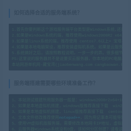
如何选择合适的服务端系统？
1.首先你要判断这个游戏服务端平台类型是Windows系统,还是li
2.如果是Windows系统的端，推荐使用windows2008R2 x64系
3.如果是linux系统的端，推荐使用 centos7.6以上+ 宝塔
4.如果是本地电脑架设，推荐安装虚拟机系统。如果是云服务器架
5.系统搞好之后，请按照教程说明，一步一步的弄。很多细节会导
PS:这里说的服务器并不是说要买云服务器，你本地的PC电脑、
服务端搭建需要哪些环境准备工作？
1、本站测试搭建所用服务器一般是：windows2008r2x64+1H2G   l
2、如果是本地虚拟机搭建，windows版推荐直接下载  win2008
3、如果是本地虚拟机搭建，linux版推荐直接下载  centos7.
4、文本文件修改推荐使用
notepad++
，因为用记事本可能导致文
5、使用VM虚拟机版服务端，需要修改本地网卡IP地址，虚拟网卡
6、云服务器Windows系统没有D盘，该如何分区创建？请看这篇教程：https