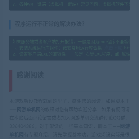
7、各种VM一键端（虚拟机一键端）常见问题、虚拟机软件下载及
程序运行不正常的解决办法？
如果服务端或者客户端打开报错，一般是因为exe程序不兼容你当
1、安装系统运行库组件：微软常用运行库合集 
点击下载
 https:
感谢阅读
(转载注明来源 网游单机网
cangbaowan.top)
本游戏架设教程就到这里了，感谢您的阅读！如果脚本王
——
网游单机网
的教程对您有帮助欢迎分享！如果有疑问请
在本贴后面评论留言或者加入网游单机交流群讨论QQ群：
336404386。对于架设的一些基本知识，脚本王——
网游
单机网
有专题介绍，请先掌握基本功，游戏架设实际是很