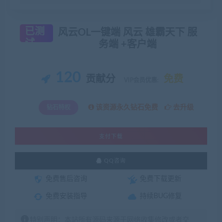
已测
风云OL一键端 风云 雄霸天下 服
试
务端 +客户端
120
贡献分
免费
VIP会员优惠:
该资源永久钻石免费
去升级
钻石特权
支付下载
QQ咨询
免费售后咨询
免费下载更新
免费安装指导
持续BUG修复
特别声明：本站所有源码来源于网络收集修改或者交