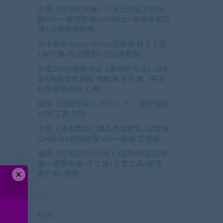
手游《西游伏妖篇》少年西游记之伏妖
篇Win一键服务端+GM后台+安卓苹果双
端+详细搭建教程
伊卡洛斯 Icarus Online服务端 纯手工源
+客户端+架设教程+过驯养教程
价值3W的物集大话《新龙吟大话》UI水
墨4种族全套源码 电脑端 手机端（带手
机热更新源码 工具）
端游《仙境传说2（RO2）》一键安装版
+GM工具 怀旧
手游《漂海西游》精品西游框架+运营级
GM后台+视频教程 win一键端 宝塔版
端游《完美国际155版》纯净VM虚拟镜
像一键服务端+手工端+全套工具+配套
×
客户端+教程
归档