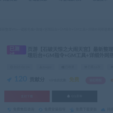
新整理Win一键服务端+微端+管理后台+GM指令+GM工具+详细外网搭建教
已测
页游【石破天惊之大闹天宫】最新整理W
试
理后台+GM指令+GM工具+详细外网
2025-06-24
jbwgm
已收录
已售16次
120
贡献分
免费
VIP会员优惠:
钻石特权
支付下载
QQ咨询
免费售后咨询
免费安装指导
免费下载更新
持