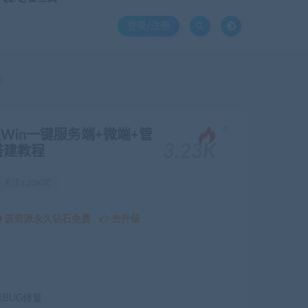
登录/注册
程
。
in一键服务端+微端+管
3.23K
搭建教程
关注3.23K次
该资源永久钻石免费
去升级
续BUG修复