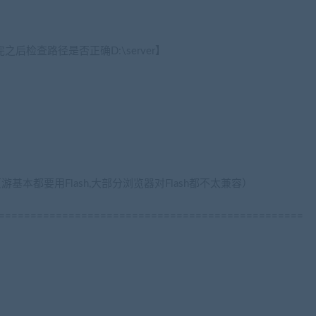
完之后检查路径是否正确D:\server】
页游基本都要用Flash,大部分浏览器对Flash都不太兼容）
================================================