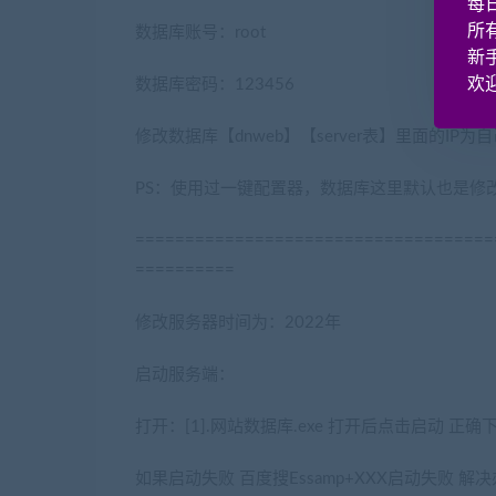
每
所
数据库账号：root
新
欢迎
数据库密码：123456
修改数据库【dnweb】【server表】里面的IP为
PS：使用过一键配置器，数据库这里默认也是修
====================================
==========
修改服务器时间为：2022年
启动服务端：
打开：[1].网站数据库.exe 打开后点击启动 正确下
如果启动失败 百度搜Essamp+XXX启动失败 解