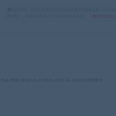
特别声明：本站所有源码来源于网络收集修改或者交换！所有程
理之用！！如果源码侵犯了您的利益请留言告知！
如何获得 贡
务端+微端+管理后台+GM指令+GM工具+详细外网搭建教程
iaobenwang.com)
benwang.com)