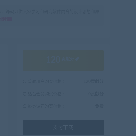
序、源码只供大家学习和研究软件内含的设计思想和原
献分
120
贡献分
普通用户购买价格 :
120贡献分
钻石会员购买价格 :
0贡献分
终身钻石购买价格 :
免费
支付下载