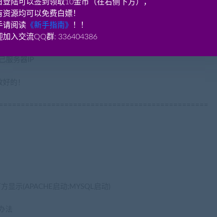
日登陆可以签到领取10金币（在右侧下方），
有资源均可以免费白嫖！
手请阅读
《新手指南》
！！
加入交流QQ群: 336404386
自己服务器IP
改好的！
================================================
方显示(APACHE启动;MYSQL启动)
决办法