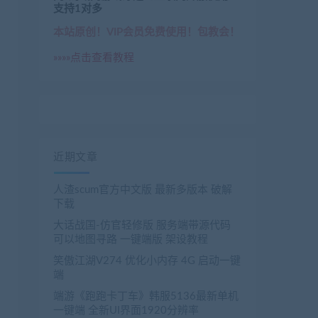
支持1对多
本站原创！VIP会员免费使用！包教会！
»»»»点击查看教程
近期文章
人渣scum官方中文版 最新多版本 破解
下载
大话战国-仿官轻修版 服务端带源代码
可以地图寻路 一键端版 架设教程
笑傲江湖V274 优化小内存 4G 启动一键
端
端游《跑跑卡丁车》韩服5136最新单机
一键端 全新UI界面1920分辨率