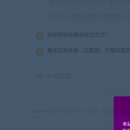
端本身就是win系统的服务端，那就没必
手工端：游戏服务端需手工安装配置，可
网单游戏有哪些架设方式？
最佳实现外网（互联网）开服玩耍
gm
钻石
上一篇
倾城网页游戏250级完整RPG游戏源码（配套官网+客
软件）
本