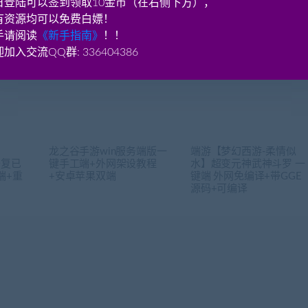
日登陆可以签到领取10金币（在右侧下方），
有资源均可以免费白嫖！
手请阅读
《新手指南》
！！
加入交流QQ群: 336404386
龙之谷手游win服务端版一
端游【梦幻西游-柔情似
修复已
键手工端+外网架设教程
水】超变元神武神斗罗 一
端+重
+安卓苹果双端
键端 外网免编译+带GGE
源码+可编译