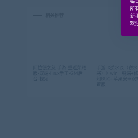
每
所
相关推荐
新
欢迎
阿拉德之怒 手游-重返荣耀
手游《逆水诀（逆水
版-双端-linux手工-GM后
寒）》win一键端+
台-视频
知BUG+苹果安卓双
置版