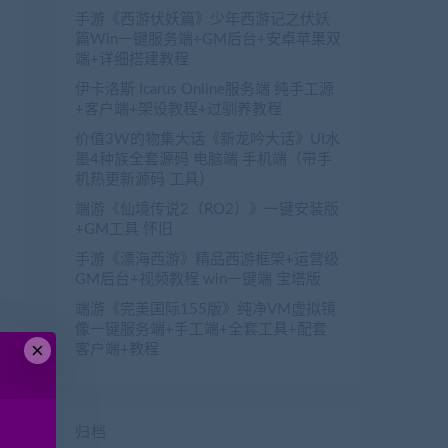
手游《西游伏妖篇》少年西游记之伏妖
篇Win一键服务端+GM后台+安卓苹果双
端+详细搭建教程
伊卡洛斯 Icarus Online服务端 纯手工源
+客户端+架设教程+过驯养教程
价值3W的物集大话《新龙吟大话》UI水
墨4种族全套源码 电脑端 手机端（带手
机热更新源码 工具）
端游《仙境传说2（RO2）》一键安装版
+GM工具 怀旧
手游《漂海西游》精品西游框架+运营级
GM后台+视频教程 win一键端 宝塔版
端游《完美国际155版》纯净VM虚拟镜
像一键服务端+手工端+全套工具+配套
×
客户端+教程
篇
外
新
归档