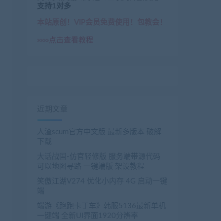
支持1对多
本站原创！VIP会员免费使用！包教会！
»»»»点击查看教程
近期文章
人渣scum官方中文版 最新多版本 破解
下载
大话战国-仿官轻修版 服务端带源代码
可以地图寻路 一键端版 架设教程
笑傲江湖V274 优化小内存 4G 启动一键
端
端游《跑跑卡丁车》韩服5136最新单机
一键端 全新UI界面1920分辨率