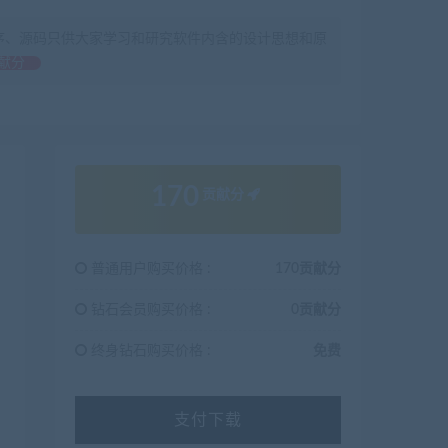
序、源码只供大家学习和研究软件内含的设计思想和原
献分
170
贡献分
普通用户购买价格 :
170贡献分
钻石会员购买价格 :
0贡献分
终身钻石购买价格 :
免费
支付下载