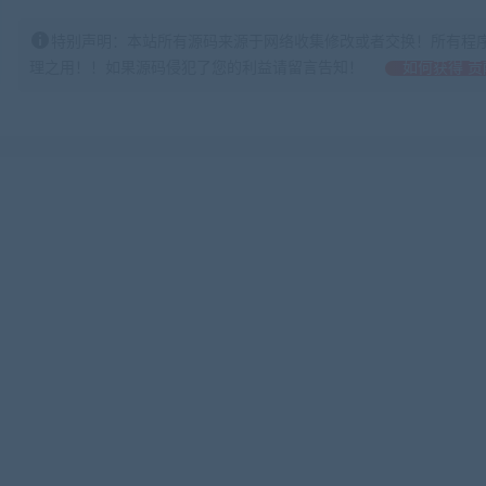
特别声明：本站所有源码来源于网络收集修改或者交换！所有程
理之用！！如果源码侵犯了您的利益请留言告知！
如何获得 贡