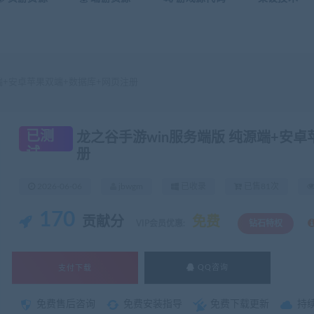
端+安卓苹果双端+数据库+网页注册
已测
龙之谷手游win服务端版 纯源端+安卓
试
册
2026-06-06
jbwgm
已收录
已售81次
170
贡献分
免费
VIP会员优惠:
钻石特权
支付下载
QQ咨询
免费售后咨询
免费安装指导
免费下载更新
持