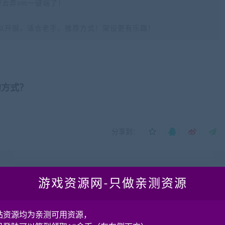
要去弄vm一键端了！
以开服，适合老手，推荐方式！架设更有乐趣！
的方式？
分享到：
下一
游戏资源网-只做亲测资源
户端制作
手游《剑侠情缘》新资料片龙雀+手工linux+3D+本地验证+
网+安卓+二区+打包四件套+后台+热更
站资源均为亲测可用资源，