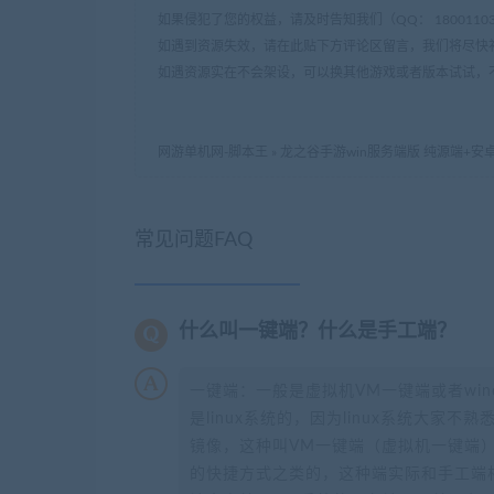
如果侵犯了您的权益，请及时告知我们（QQ： 18001103 e
如遇到资源失效，请在此贴下方评论区留言，我们将尽快
如遇资源实在不会架设，可以换其他游戏或者版本试试，
网游单机网-脚本王
»
龙之谷手游win服务端版 纯源端+安
常见问题FAQ
什么叫一键端？什么是手工端？
一键端：一般是虚拟机VM一键端或者wi
是linux系统的，因为linux系统大家
镜像，这种叫VM一键端（虚拟机一键端）
的快捷方式之类的，这种端实际和手工端