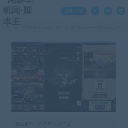
登录/注册
当前位置：
网游单机网-脚本王
H5页游[荒野锤音]VM一键端+Linux手工开服端 完美版 带GM后台
>
最近更新：2025年12月30日