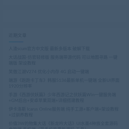
近期文章
人渣scum官方中文版 最新多版本 破解下载
大话战国-仿官轻修版 服务端带源代码 可以地图寻路 一键
端版 架设教程
笑傲江湖V274 优化小内存 4G 启动一键端
端游《跑跑卡丁车》韩服5136最新单机一键端 全新UI界面
1920分辨率
手游《西游伏妖篇》少年西游记之伏妖篇Win一键服务端
+GM后台+安卓苹果双端+详细搭建教程
伊卡洛斯 Icarus Online服务端 纯手工源+客户端+架设教程
+过驯养教程
价值3W的物集大话《新龙吟大话》UI水墨4种族全套源码