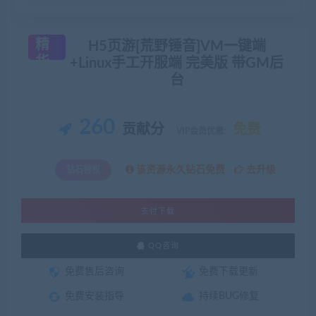
精
H5页游[荒野锤音]VM一键端
华
+Linux手工开服端 完美版 带GM后
台
260
贡献分
免费
VIP会员优惠:
该资源永久钻石免费
去升级
钻石特权
支付下载
QQ咨询
免费售后咨询
免费下载更新
免费安装指导
持续BUG修复