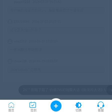
ymoon1234
2026-07-28 14:23:42
客户端启动没反应啊，，用管理员模式也没反应
233759091
2026-07-03 03:17:10
这个工具包台好用了
wby1217
2026-06-29 17:37:19
一键端解压密码错误
chow118
2026-06-29 02:01:59
./startup.sh??在哪裡
6** 刚刚下载了 价值3W的物集大话《新龙吟大话》UI水墨
pp**
© 2020 by jiaobenwang.com All rights reserved
湘ICP备18020817号
首页
签到
切换
客服