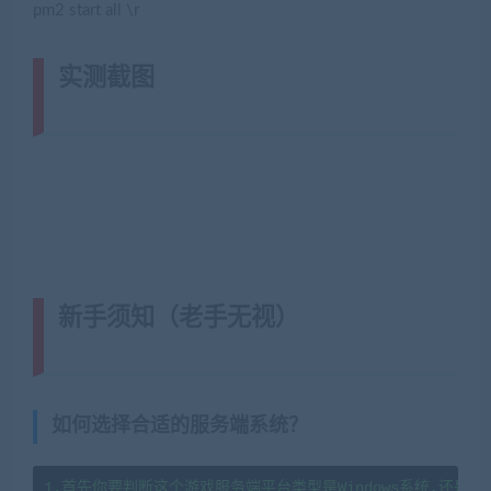
pm2 start all \r
实测截图
(转载注明来源网游单机网
jiaobenwang.com)
新手须知（老手无视）
(转载注明来
源藏宝湾cangbaowan.top)
如何选择合适的服务端系统？
1.首先你要判断这个游戏服务端平台类型是Windows系统,还是li