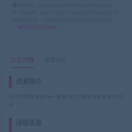
特别声明：本站所有源码来源于网络收集修改或者交
换！所有程序、源码只供大家学习和研究软件内含的设计思
想和原理之用！！如果源码侵犯了您的利益请留言告知！
如何获得 贡献分
正文详情
反馈讨论
资源简介
H5页游[荒野锤音]VM一键端+手工开服端 完美版 带GM后
台
详细信息
(网游单机网-藏宝湾