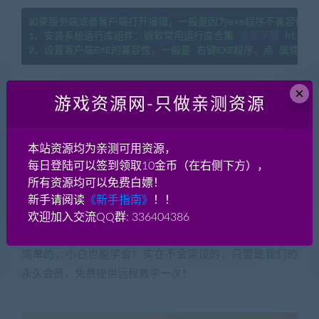
如果服务端或者客户端打开报错，一般是因为exe程序不兼容你当
1、安装系统运行库组件：微软常用运行库合集 
点击下载
 https:
×
感谢阅读
(转载注明来源 网游单机网
游戏资源网-只做亲测资源
cangbaowan.top)
本站资源均为亲测可用资源，
本游戏架设教程就到这里了，感谢您的阅读！如果脚本王
每日登陆可以签到领取10金币（在右侧下方），
——
网游单机网
的教程对您有帮助欢迎分享！如果有疑问请
所有资源均可以免费白嫖！
在本贴后面评论留言或者加入网游单机交流群讨论QQ群：
新手请阅读
《新手指南》
！！
336404386。对于架设的一些基本知识，脚本王——
网游
欢迎加入交流QQ群: 336404386
单机网
有专题介绍，请先掌握基本功，游戏架设实际是很
简单的，小白也能学会！实在不会架设的，只要是我们的
永久会员，免费提供远程教学一次！