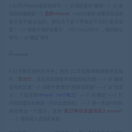
3.打开VMware虚拟机软件—》点顶部菜单“编辑”—》点“虚
拟网络编辑器”—》
选择VMnet8
（win10系统 如果这些选项
是灰色不能点选的，请先点下这个界面右下方的“更改设
置”）—》修改子网IP设置为： 192.168.200.0 ，掩码默认
即可—>点“确定”保存
4.打开解压好的文件夹，找到 [1]添加服务端镜像到虚拟
机，
双击它
，自动添加镜像到到虚拟机列表——》点“编辑
虚拟机设置”—》点硬件里面的“网络适配器”——》点“自定
义”，下拉选择
VMnet8（NAT模式）
——》点“确定”——》打
开启动虚拟机电源（开启此虚拟机）——》第一次运行的时
候会弹出一个提示，选择“
我已移动该虚拟机(I moved)
”
——》等待进入虚拟机系统