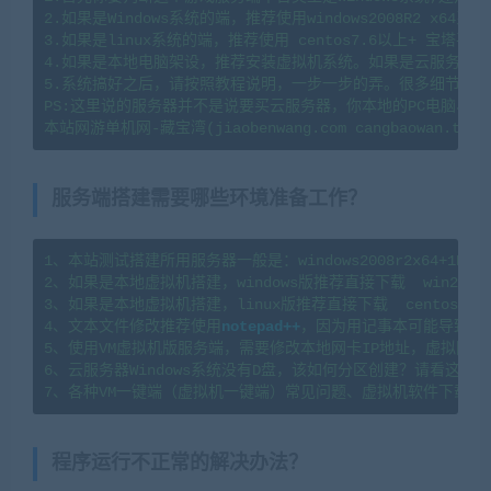
2.如果是Windows系统的端，推荐使用windows2008R2 x64系
3.如果是linux系统的端，推荐使用 centos7.6以上+ 宝塔
4.如果是本地电脑架设，推荐安装虚拟机系统。如果是云服务器架
5.系统搞好之后，请按照教程说明，一步一步的弄。很多细节会导
PS:这里说的服务器并不是说要买云服务器，你本地的PC电脑、
服务端搭建需要哪些环境准备工作？
1、本站测试搭建所用服务器一般是：windows2008r2x64+1H2G   l
2、如果是本地虚拟机搭建，windows版推荐直接下载  win2008
3、如果是本地虚拟机搭建，linux版推荐直接下载  centos7.
4、文本文件修改推荐使用
notepad++
，因为用记事本可能导致文
5、使用VM虚拟机版服务端，需要修改本地网卡IP地址，虚拟网卡
6、云服务器Windows系统没有D盘，该如何分区创建？请看这篇教程：https
7、各种VM一键端（虚拟机一键端）常见问题、虚拟机软件下载及
程序运行不正常的解决办法？