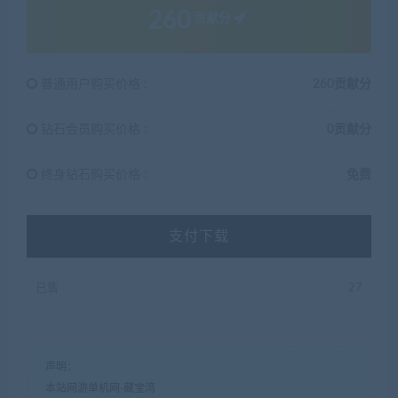
260
贡献分
普通用户购买价格 :
260贡献分
钻石会员购买价格 :
0贡献分
终身钻石购买价格 :
免费
支付下载
已售
27
声明：
本站网游单机网-藏宝湾