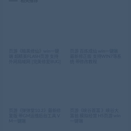
相关推荐
页游《暗黑修仙》win一键
页游 百炼成仙 win一键端
端 超精美FLASH页游 支持
最新修正版 支持WIN7等系
外网局域网 [完美修复BUG]
统 带修改教程
页游《弹弹堂10.2》最新修
页游《峡谷首富 》峡谷大
复版 带GM运维后台工具 V
富翁 模拟经营 H5页游 win
M一键端
一键端