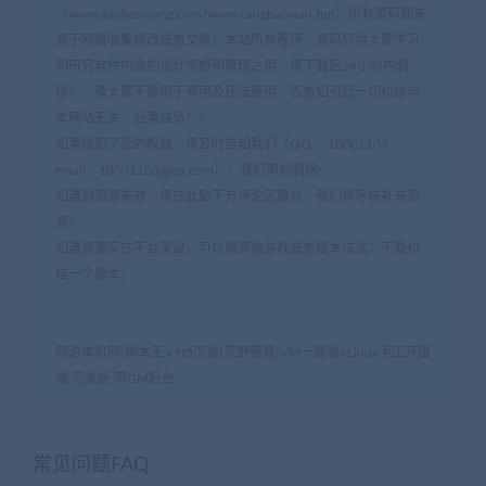
（www.jiaobenwang.com/www.cangbaowan.top）所有源码都来
源于网络收集修改或者交换！本站所有程序、源码只供大家学习
和研究软件内含的设计思想和原理之用，请下载后24小时内删
除！。请大家不要用于商用及违法使用，否者如引起一切纠纷与
本网站无关，后果自负！！
如果侵犯了您的权益，请及时告知我们（QQ： 18001103
email：
18001103@qq.com
），我们即刻删除!
如遇到资源失效，请在此贴下方评论区留言，我们将尽快补充资
源！
如遇资源实在不会架设，可以换其他游戏或者版本试试，不要纠
结一个版本。
网游单机网-脚本王
»
H5页游[荒野锤音]VM一键端+Linux手工开服
端 完美版 带GM后台
常见问题FAQ