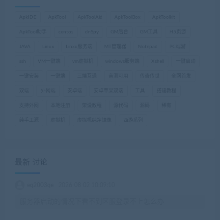
ApkIDE
ApkTool
ApkToolAid
ApkToolBox
ApkToolkit
ApkTool助手
centos
dnSpy
GM后台
GM工具
H5页游
JAVA
Linux
Linxu服务端
MT管理器
Notepad
PC端游
ssh
VM一键端
vm虚拟机
windows服务端
Xshell
一键启动
一键安装
一键端
三端互通
亲测可用
传奇传世
全网首发
双端
外网端
安卓端
安卓苹果双端
工具
搭建教程
支持外网
本地注册
架设教程
源代码
源码
稀有
纯手工源
虚拟机
虚拟机纯净镜像
西游系列
最新 讨论
eq2003qe
2026-08-02 10:09:10
服务器启动的情况下看不到区服登录不上怎么办