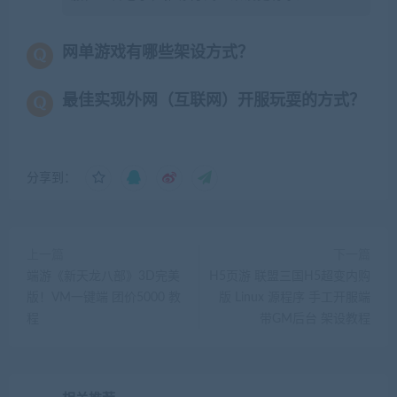
网单游戏有哪些架设方式？
最佳实现外网（互联网）开服玩耍的方式？
分享到：
上一篇
下一篇
端游《新天龙八部》3D完美
H5页游 联盟三国H5超变内购
版！VM一键端 团价5000 教
版 Linux 源程序 手工开服端
程
带GM后台 架设教程