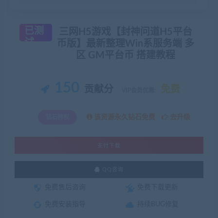
已测
三网H5游戏【封神问道H5平台
试
币版】最新整理Win系服务端 多
区 GM平台币 搭建教程
150
贡献分
免费
VIP会员优惠:
该资源永久钻石免费
去升级
钻石特权
支付下载
QQ咨询
免费售后咨询
免费下载更新
免费安装指导
持续BUG修复