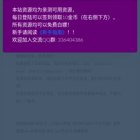
本站资源均为亲测可用资源，
声明：
每日登陆可以签到领取10金币（在右侧下方），
本站网游单机网-藏宝湾
所有资源均可以免费白嫖！
（www.jiaobenwang.com/www.cangbaowan.top）所有源码都来
新手请阅读
《新手指南》
！！
源于网络收集修改或者交换！本站所有程序、源码只供大家学习
欢迎加入交流QQ群: 336404386
和研究软件内含的设计思想和原理之用，请下载后24小时内删
除！。请大家不要用于商用及违法使用，否者如引起一切纠纷与
本网站无关，后果自负！！
如果侵犯了您的权益，请及时告知我们（QQ： 18001103
email：
18001103@qq.com
），我们即刻删除!
如遇到资源失效，请在此贴下方评论区留言，我们将尽快补充资
源！
如遇资源实在不会架设，可以换其他游戏或者版本试试，不要纠
结一个版本。
网游单机网-脚本王
»
三网H5游戏【封神问道H5平台币版】最新
整理Win系服务端 多区 GM平台币 搭建教程