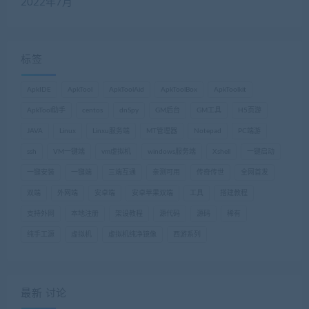
2022年7月
标签
ApkIDE
ApkTool
ApkToolAid
ApkToolBox
ApkToolkit
ApkTool助手
centos
dnSpy
GM后台
GM工具
H5页游
JAVA
Linux
Linxu服务端
MT管理器
Notepad
PC端游
ssh
VM一键端
vm虚拟机
windows服务端
Xshell
一键启动
一键安装
一键端
三端互通
亲测可用
传奇传世
全网首发
双端
外网端
安卓端
安卓苹果双端
工具
搭建教程
支持外网
本地注册
架设教程
源代码
源码
稀有
纯手工源
虚拟机
虚拟机纯净镜像
西游系列
最新 讨论