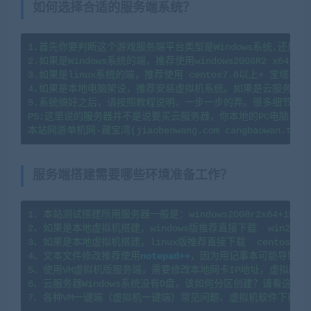
如何选择合适的服务端系统？
1.首先你要判断这个游戏服务端平台类型是Windows系统,还是li
2.如果是Windows系统的端，推荐使用windows2008R2 x64系
3.如果是linux系统的端，推荐使用 centos7.6以上+ 宝塔
4.如果是本地电脑架设，推荐安装虚拟机系统。如果是云服务器架
5.系统搞好之后，请按照教程说明，一步一步的弄。很多细节会导
PS:这里说的服务器并不是说要买云服务器，你本地的PC电脑、
服务端搭建需要哪些环境准备工作？
1、本站测试搭建所用服务器一般是：windows2008r2x64+1H2G   l
2、如果是本地虚拟机搭建，windows版推荐直接下载  win2008
3、如果是本地虚拟机搭建，linux版推荐直接下载  centos7.
4、文本文件修改推荐使用
notepad++
，因为用记事本可能导致文
5、使用VM虚拟机版服务端，需要修改本地网卡IP地址，虚拟网卡
6、云服务器Windows系统没有D盘，该如何分区创建？请看这篇教程：https
7、各种VM一键端（虚拟机一键端）常见问题、虚拟机软件下载及