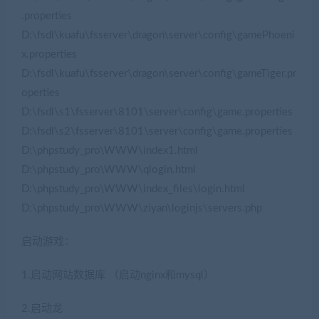
.properties
D:\fsdl\kuafu\fsserver\dragon\server\config\gamePhoeni
x.properties
D:\fsdl\kuafu\fsserver\dragon\server\config\gameTiger.pr
operties
D:\fsdl\s1\fsserver\8101\server\config\game.properties
D:\fsdl\s2\fsserver\8101\server\config\game.properties
D:\phpstudy_pro\WWW\index1.html
D:\phpstudy_pro\WWW\qlogin.html
D:\phpstudy_pro\WWW\index_files\login.html
D:\phpstudy_pro\WWW\ziyan\loginjs\servers.php
启动游戏：
1.启动网站数据库 （启动nginx和mysql）
2.启动龙