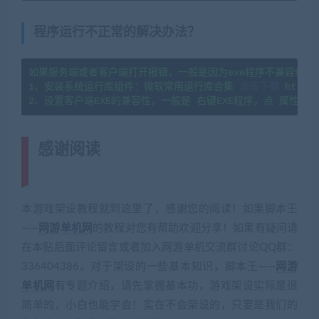
程序运行不正常的解决办法？
如果服务端或者客户端打开报错，一般是因为exe程序不兼容你当
1、安装系统运行库组件：微软常用运行库合集 
点击下载
 https:
感谢阅读
(转载注明来源 网游单机网
cangbaowan.top)
本游戏架设教程就到这里了，感谢您的阅读！如果脚本王
——
网游单机网
的教程对您有帮助欢迎分享！如果有疑问请
在本贴后面评论留言或者加入网游单机交流群讨论QQ群：
336404386。对于架设的一些基本知识，脚本王——
网游
单机网
有专题介绍，请先掌握基本功，游戏架设实际是很
简单的，小白也能学会！实在不会架设的，只要是我们的