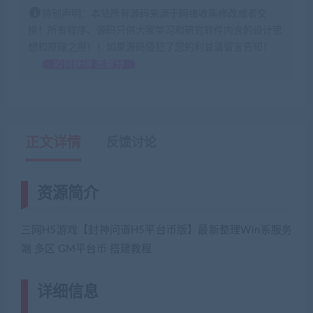
特别声明：本站所有源码来源于网络收集修改或者交
换！所有程序、源码只供大家学习和研究软件内含的设计思
想和原理之用！！如果源码侵犯了您的利益请留言告知！
如何获得 贡献分
正文详情
反馈讨论
资源简介
三网H5游戏【封神问道H5平台币版】最新整理Win系服务
端 多区 GM平台币 搭建教程
详细信息
(网游单机网-藏宝湾