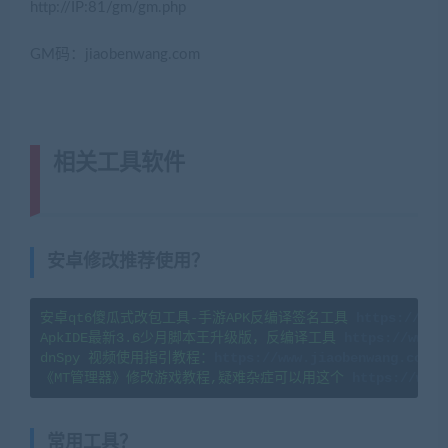
http://IP:81/gm/gm.php
GM码：jiaobenwang.com
相关工具软件
(转载注明来源网游单
机网jiaobenwang.com)
安卓修改推荐使用？
安卓qt6傻瓜式改包工具-手游APK反编译签名工具 
https://www
ApkIDE最新3.6少月脚本王升级版，反编译工具 
https://www.j
dnSpy 视频使用指引教程：
《MT管理器》修改游戏教程,疑难杂症可以用这个 
https://www.
常用工具？