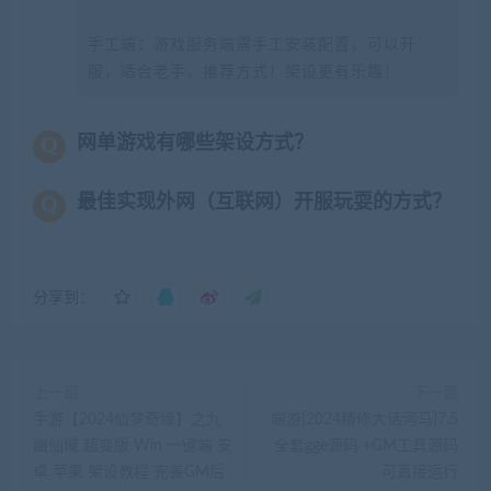
手工端：游戏服务端需手工安装配置，可以开
服，适合老手，推荐方式！架设更有乐趣！
网单游戏有哪些架设方式？
最佳实现外网（互联网）开服玩耍的方式？
分享到：
上一篇
下一篇
手游【2024仙梦奇缘】之九
端游[2024精修大话河马]7.5
幽仙域 超变版 Win 一键端 安
全套gge源码 +GM工具源码
卓 苹果 架设教程 完善GM后
可直接运行