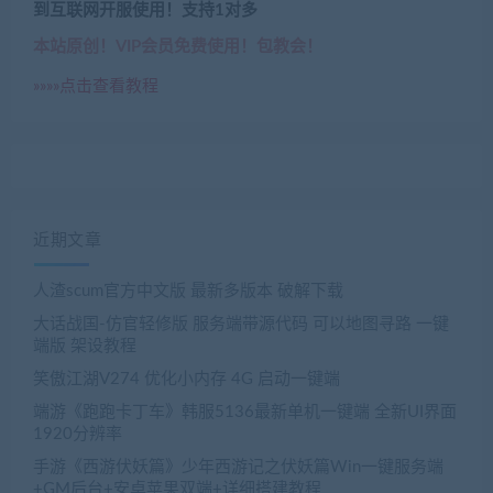
到互联网开服使用！支持1对多
本站原创！VIP会员免费使用！包教会！
»»»»点击查看教程
近期文章
人渣scum官方中文版 最新多版本 破解下载
大话战国-仿官轻修版 服务端带源代码 可以地图寻路 一键
端版 架设教程
笑傲江湖V274 优化小内存 4G 启动一键端
端游《跑跑卡丁车》韩服5136最新单机一键端 全新UI界面
1920分辨率
手游《西游伏妖篇》少年西游记之伏妖篇Win一键服务端
+GM后台+安卓苹果双端+详细搭建教程