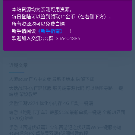
到互联网开服使用！支持1对多
本站资源均为亲测可用资源，
本站原创！VIP会员免费使用！包教会！
每日登陆可以签到领取10金币（在右侧下方），
»»»»点击查看教程
所有资源均可以免费白嫖！
新手请阅读
《新手指南》
！！
欢迎加入交流QQ群: 336404386
近期文章
人渣scum官方中文版 最新多版本 破解下载
大话战国-仿官轻修版 服务端带源代码 可以地图寻路 一键
端版 架设教程
笑傲江湖V274 优化小内存 4G 启动一键端
端游《跑跑卡丁车》韩服5136最新单机一键端 全新UI界面
1920分辨率
手游《西游伏妖篇》少年西游记之伏妖篇Win一键服务端
+GM后台+安卓苹果双端+详细搭建教程