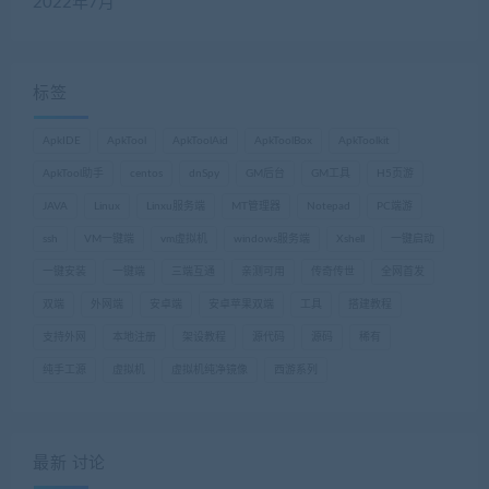
2022年7月
标签
ApkIDE
ApkTool
ApkToolAid
ApkToolBox
ApkToolkit
ApkTool助手
centos
dnSpy
GM后台
GM工具
H5页游
JAVA
Linux
Linxu服务端
MT管理器
Notepad
PC端游
ssh
VM一键端
vm虚拟机
windows服务端
Xshell
一键启动
一键安装
一键端
三端互通
亲测可用
传奇传世
全网首发
双端
外网端
安卓端
安卓苹果双端
工具
搭建教程
支持外网
本地注册
架设教程
源代码
源码
稀有
纯手工源
虚拟机
虚拟机纯净镜像
西游系列
最新 讨论