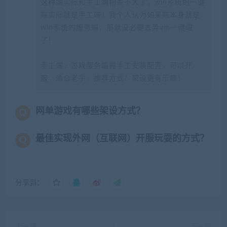
这种端实际和手工端相差不大了。win系统的一键
端实际就是手工端！我个人认为如果端本身就是
win系统的服务端，那就没必要去弄vm一键端
了！
手工端：游戏服务端需手工安装配置，可以开
服，适合老手，推荐方式！架设更有乐趣！
网单游戏有哪些架设方式？
最佳实现外网（互联网）开服玩耍的方式？
分享到：