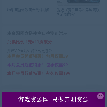
物集西游修改回合战斗时间
逍遥《魔兽世界》局域网联
机详细教程
本资源网盘链接今日检测正常»»
兑换比例 1元=10贡献分
开通VIP全站免费下载更划算！
本月会员超值特惠！包月仅需59
本月会员超值特惠！包季仅需99
本月会员超值特惠！永久仅需199
×
内网映射穿透工具Windows版
游戏资源网-只做亲测资源
仅需要一台百元级云服务器即可实现内网\局域网游戏穿透