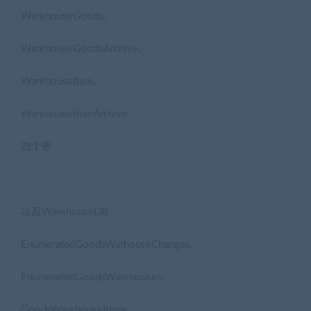
WarehouseGoods、
WarehouseGoodsArchive、
WarehouseItem、
WarehouseItemArchive
四个表
以及WarehouseDB
EnumeratedGoodsWarhouseChanges、
EnumeratedGoodsWarehouses、
GoodsWarehouseItems、