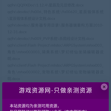
qq9x\QQ9XDoc\1.12.4\星辰及元旦修改.docx
qq9x\devdoc\9x006_特色系统\9x00620_星辰锻体系统
\星辰锻体系统设计文档.docx
qq9x\devdoc\服务器专用目录\服务器端重构方案2010-
12-31.docx
qq9x\devdoc\9x009_PVP系统\杀戮线设计文档.docx
qq9x\client\Flash Project\mhdoc\ARPGSystem\mhxx003_
角色\mhxx003003_骑乘系统\梦幻修仙坐骑编辑器说
明.docx
qq9x\client\Flash Project\mhdoc\ARPGSystem\mhxx003_
角色\mhxx003002_宠物系统\梦幻修仙宠物编辑器说
明.docx
×
qq9x\devdoc\9x001_角色成长\次日礼包设计文档.docx
游戏资源网-只做亲测资源
qq9x\client\Flash Project\mhdoc\system\[003]仙府\武道
炼体.docx
qq9x\devdoc\9x011_辅助系统\每日签到系统设计文
本站资源均为亲测可用资源，