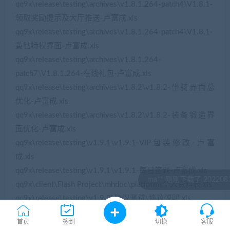
qq9x\release\testing\archives\v1.8.1.264-patch4\V1.8.1-
领取奖励提示及大厅推送-卢富成.xls
qq9x\release\testing\archives\v1.8.1.264-patch4\V1.8.1-
黄钻特权界面-卢富成.xls
qq9x\release\testing\archives\v1.8.1.264-
patch7\V1.8.1.264-在线礼包-卢富成.xls
qq9x\release\testing\archives\v1.8.2\v1.8.2-坐骑界面总
优化-卢富成.xls
qq9x\release\testing\archives\v1.8.2\v1.8.2-装备锻造界
面优化-卢富成.xls
qq9x\release\testing\v1.9.1\v1.9.1-VIP包装修改-卢富
成.xls
qq9x\release\testing\v1.9.1\v1.9.1-每日签到-卢富成.xls
ma** 刚刚下载了 20220816天龙八部3D
qq9x\client\Flash Project\mhdoc\platform\个人资料表.xls
qq9x\release\testing\v1.9.2\协议测试\协议说明.xls
qq9x\release\testing\archives\v1.8.2\协议说明.xls
首页
签到
切换
客服
qq9x\release\testing\archives\v1.5.3\协议说明.xls