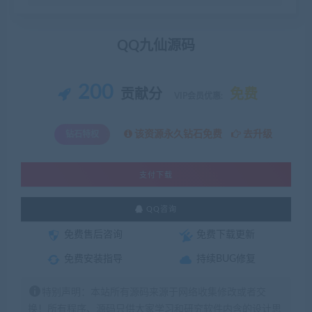
QQ九仙源码
200
贡献分
免费
VIP会员优惠:
该资源永久钻石免费
去升级
钻石特权
支付下载
QQ咨询
免费售后咨询
免费下载更新
免费安装指导
持续BUG修复
特别声明：本站所有源码来源于网络收集修改或者交
换！所有程序、源码只供大家学习和研究软件内含的设计思