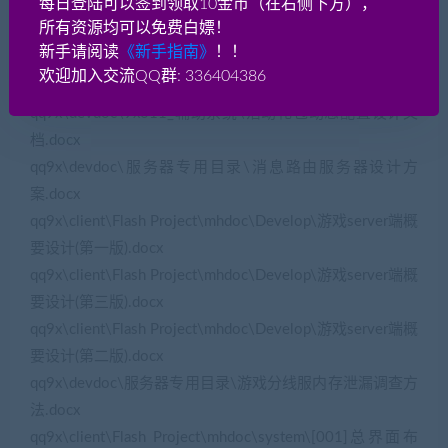
每日登陆可以签到领取10金币（在右侧下方），
档.docx
所有资源均可以免费白嫖！
qq9x\QQ9XDoc\1.12.2\法宝系统\法宝体验优化.docx
新手请阅读
《新手指南》
！！
qq9x\devdoc\9x006_特色系统\9x00619_法宝\法宝程序
欢迎加入交流QQ群: 336404386
设计文档.docx
qq9x\devdoc\9x011_辅助系统\活动礼包动态配置设计文
档.docx
qq9x\devdoc\服务器专用目录\消息路由服务器设计方
案.docx
qq9x\client\Flash Project\mhdoc\Develop\游戏server端概
要设计(第一版).docx
qq9x\client\Flash Project\mhdoc\Develop\游戏server端概
要设计(第三版).docx
qq9x\client\Flash Project\mhdoc\Develop\游戏server端概
要设计(第二版).docx
qq9x\devdoc\服务器专用目录\游戏分线服内存泄漏调查方
法.docx
qq9x\client\Flash Project\mhdoc\system\[001]总界面布