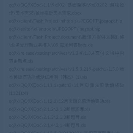
qq9x\QQ9XDoc\1.1\9x002_基础架构\9x00202_游戏操
作\美术需求\鼠标指针美术需求.docx
qq9x\client\Flash Project\mhtools\JPEGOPT\jpegopt.hlp
qq9x\editor\clienttools\JPEGOPT\jpegopt.hlp
qq9x\client\Flash Project\document\腾讯方提供文档汇整
\业务受理新业务接入\09 需求列表模板.xls
qq9x\release\testing\archives\v1.3.4\1.3.4交付文档中内
容更新点.xls
qq9x\release\testing\archives\v1.5.3.219-patch1\1.5.3版
本英雄塔功能点测试用例（韩杰）(1).xls
qq9x\QQ9XDoc\1.11.1\patch3\11月页面充值活动奖励
(1121).xls
qq9x\QQ9XDoc\1.12.3\12月页面充值活动奖励.xls
qq9x\QQ9XDoc\2.1.2\2.1.2新增题库.xls
qq9x\QQ9XDoc\2.1.3\2.1.3新题目.xls
qq9x\QQ9XDoc\2.1.4\2.1.4新题目.xls