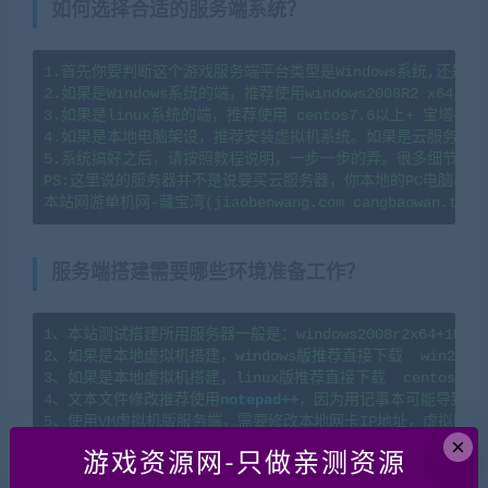
如何选择合适的服务端系统？
1.首先你要判断这个游戏服务端平台类型是Windows系统,还是li
2.如果是Windows系统的端，推荐使用windows2008R2 x64系
3.如果是linux系统的端，推荐使用 centos7.6以上+ 宝塔
4.如果是本地电脑架设，推荐安装虚拟机系统。如果是云服务器架
5.系统搞好之后，请按照教程说明，一步一步的弄。很多细节会导
PS:这里说的服务器并不是说要买云服务器，你本地的PC电脑、
服务端搭建需要哪些环境准备工作？
1、本站测试搭建所用服务器一般是：windows2008r2x64+1H2G   l
2、如果是本地虚拟机搭建，windows版推荐直接下载  win2008
3、如果是本地虚拟机搭建，linux版推荐直接下载  centos7.
4、文本文件修改推荐使用
notepad++
，因为用记事本可能导致文
5、使用VM虚拟机版服务端，需要修改本地网卡IP地址，虚拟网卡
×
6、云服务器Windows系统没有D盘，该如何分区创建？请看这篇教程：https
游戏资源网-只做亲测资源
7、各种VM一键端（虚拟机一键端）常见问题、虚拟机软件下载及