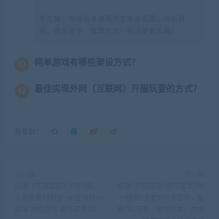
手工端：游戏服务端需手工安装配置，可以开
服，适合老手，推荐方式！架设更有乐趣！
网单游戏有哪些架设方式？
最佳实现外网（互联网）开服玩耍的方式？
分享到：
上一篇
下一篇
端游《完美国际2 V165端》
端游<梦回征途>赌符版本VM
人羽新篇14职业 vm虚拟机一
一键端+全套Win手工端，全
键端 神机羽锋 高清画质3D
套TBL互转，登陆网关，内含