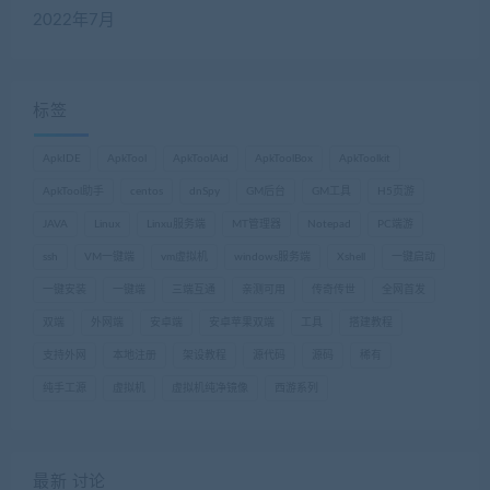
2022年7月
标签
ApkIDE
ApkTool
ApkToolAid
ApkToolBox
ApkToolkit
ApkTool助手
centos
dnSpy
GM后台
GM工具
H5页游
JAVA
Linux
Linxu服务端
MT管理器
Notepad
PC端游
ssh
VM一键端
vm虚拟机
windows服务端
Xshell
一键启动
一键安装
一键端
三端互通
亲测可用
传奇传世
全网首发
双端
外网端
安卓端
安卓苹果双端
工具
搭建教程
支持外网
本地注册
架设教程
源代码
源码
稀有
纯手工源
虚拟机
虚拟机纯净镜像
西游系列
最新 讨论