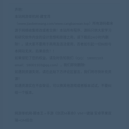
声明：
本站网游单机网-藏宝湾
（www.jiaobenwang.com/www.cangbaowan.top）所有源码都来
源于网络收集修改或者交换！本站所有程序、源码只供大家学习
和研究软件内含的设计思想和原理之用，请下载后24小时内删
除！。请大家不要用于商用及违法使用，否者如引起一切纠纷与
本网站无关，后果自负！！
如果侵犯了您的权益，请及时告知我们（QQ： 18001103
email：
18001103@qq.com
），我们即刻删除!
如遇到资源失效，请在此贴下方评论区留言，我们将尽快补充资
源！
如遇资源实在不会架设，可以换其他游戏或者版本试试，不要纠
结一个版本。
网游单机网-脚本王
»
手游《剑灵M革命》VM一键端 安卓苹果双
端+GM后台