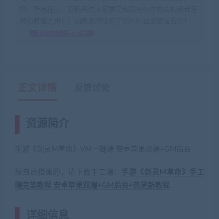
换！所有程序、源码只供大家学习和研究软件内含的设计思
想和原理之用！！如果源码侵犯了您的利益请留言告知！
如何获得 贡献分
正文详情
反馈讨论
资源简介
手游《剑灵M革命》VM一键端 安卓苹果双端+GM后台
想自己搭建的，请下载手工端：
手游《剑灵M革命》手工
端完美教程 安卓苹果双端+GM后台+热更新教程
详细信息
(网游单机网-藏宝湾