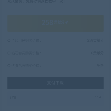
永久会员，免费提供远程教学一次！
258
贡献分
普通用户购买价格 :
258贡献分
钻石会员购买价格 :
0贡献分
终身钻石购买价格 :
免费
支付下载
已售
114