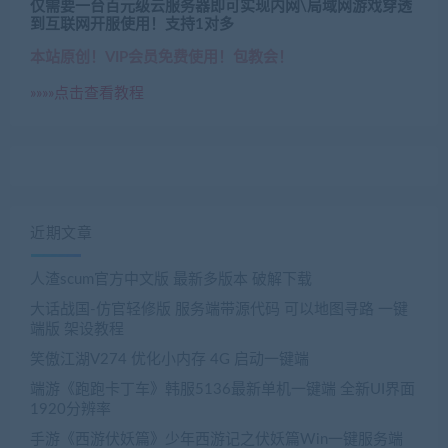
仅需要一台百元级云服务器即可实现内网\局域网游戏穿透
到互联网开服使用！支持1对多
本站原创！VIP会员免费使用！包教会！
»»»»点击查看教程
近期文章
人渣scum官方中文版 最新多版本 破解下载
大话战国-仿官轻修版 服务端带源代码 可以地图寻路 一键
端版 架设教程
笑傲江湖V274 优化小内存 4G 启动一键端
端游《跑跑卡丁车》韩服5136最新单机一键端 全新UI界面
1920分辨率
手游《西游伏妖篇》少年西游记之伏妖篇Win一键服务端