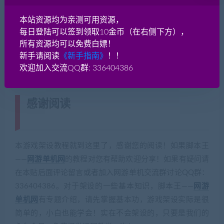
本站资源均为亲测可用资源，
程序运行不正常的解决办法？
每日登陆可以签到领取10金币（在右侧下方），
所有资源均可以免费白嫖！
如果服务端或者客户端打开报错，一般是因为exe程序不兼容你当
新手请阅读
《新手指南》
！！
1、安装系统运行库组件：微软常用运行库合集 
点击下载
 https:
欢迎加入交流QQ群: 336404386
感谢阅读
(转载注明来源 网游单机网
cangbaowan.top)
本游戏架设教程就到这里了，感谢您的阅读！如果脚本王
——
网游单机网
的教程对您有帮助欢迎分享！如果有疑问请
在本贴后面评论留言或者加入网游单机交流群讨论QQ群：
336404386。对于架设的一些基本知识，脚本王——
网游
单机网
有专题介绍，请先掌握基本功，游戏架设实际是很
简单的，小白也能学会！实在不会架设的，只要是我们的