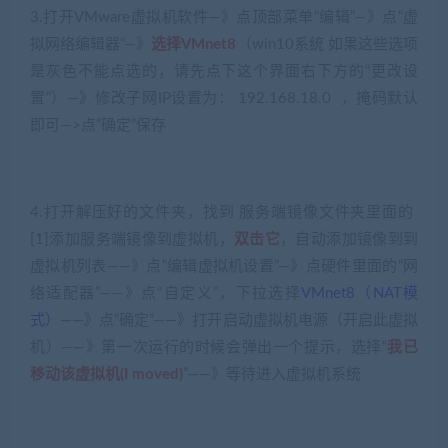
3.打开VMware虚拟机软件—》点顶部菜单“编辑”—》点“虚
拟网络编辑器”—》
选择VMnet8
（win10系统 如果这些选项
是灰色不能点选的，请先点下这个界面右下方的“更改设
置”）—》修改子网IP设置为： 192.168.18.0 ，掩码默认
即可—>点“确定”保存
4.打开解压好的文件夹，找到 服务端镜像文件夹里面的
[1]添加服务端镜像到虚拟机，
双击它
，自动添加镜像到到
虚拟机列表——》点“编辑虚拟机设置”—》点硬件里面的“网
络适配器”——》点“自定义”，下拉选择
VMnet8（NAT模
式）
——》点“确定”——》打开启动虚拟机电源（开启此虚拟
机）——》第一次运行的时候会弹出一个提示，选择“
我已
移动该虚拟机(I moved)
”——》等待进入虚拟机系统