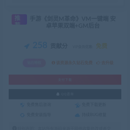
推
手游《剑灵M革命》VM一键端 安
荐
卓苹果双端+GM后台
258
贡献分
免费
VIP会员优惠:
该资源永久钻石免费
去升级
钻石特权
支付下载
QQ咨询
免费售后咨询
免费下载更新
免费安装指导
持续BUG修复
特别声明：本站所有源码来源于网络收集修改或者交