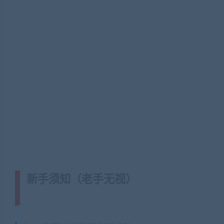
新手须知（老手无视）
(转载注明来
源藏宝湾cangbaowan.top)