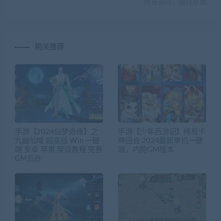
所有源码，运行原理
相关推荐
手游【2024仙梦奇缘】之
手游【少年西游记】稀有卡
九幽仙域 超变版 Win 一键
牌回合 2024最新单机一键
端 安卓 苹果 架设教程 完善
端，内购GM版本
GM后台