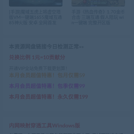
[手游]魔域五虎上将虚空塔
手游《热血传奇》1.70金币
版VM一键端1655魔域互通
合击 三端互通 假人陪玩 wi
85神火版 安卓 全网首发
n一键端 完整开区版
本资源网盘链接今日检测正常»»
兑换比例 1元=10贡献分
开通VIP全站免费下载更划算！
本月会员超值特惠！包月仅需59
本月会员超值特惠！包季仅需99
本月会员超值特惠！永久仅需199
内网映射穿透工具Windows版