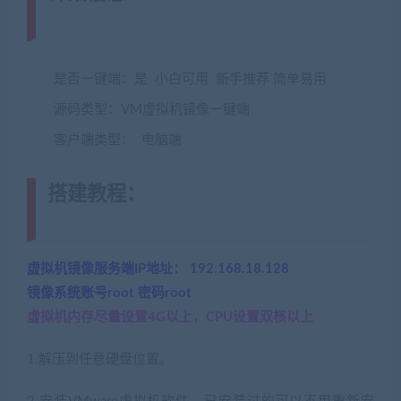
www.jiaobenwang.com)
是否一键端：是 小白可用 新手推荐 简单易用
源码类型：VM虚拟机镜像一键端
客户端类型： 电脑端
搭建教程：
(转载注明来源
jiaobenwang.com)
虚拟机镜像服务端IP地址： 192.168.18.128
镜像系统账号root 密码root
虚拟机内存尽量设置4G以上，CPU设置双核以上
1.解压到任意硬盘位置。