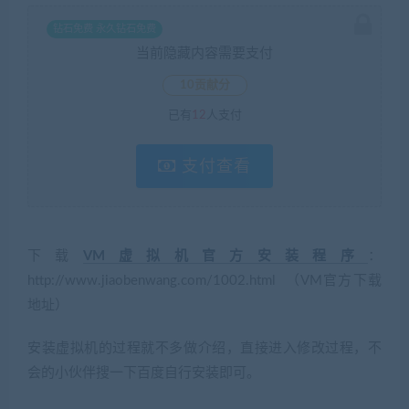
钻石免费 永久钻石免费
当前隐藏内容需要支付
10贡献分
已有
12
人支付
支付查看
下载
VM虚拟机官方安装程序
：
http://www.jiaobenwang.com/1002.html （VM官方下载
地址）
安装虚拟机的过程就不多做介绍，直接进入修改过程，不
会的小伙伴搜一下百度自行安装即可。