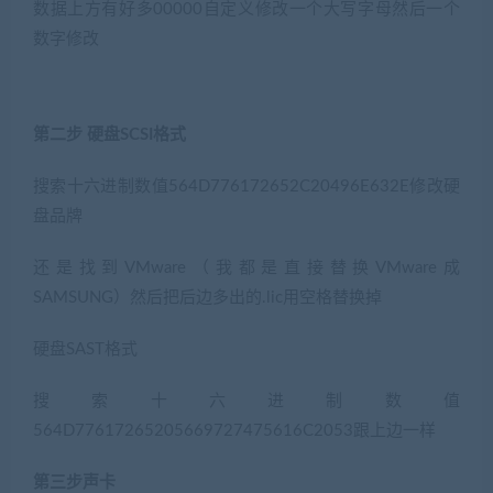
数据上方有好多00000自定义修改一个大写字母然后一个
数字修改
第二步 硬盘SCSI格式
搜索十六进制数值564D776172652C20496E632E修改硬
盘品牌
还是找到VMware（我都是直接替换VMware成
SAMSUNG）然后把后边多出的.lic用空格替换掉
硬盘SAST格式
搜索十六进制数值
564D77617265205669727475616C2053跟上边一样
第三步声卡