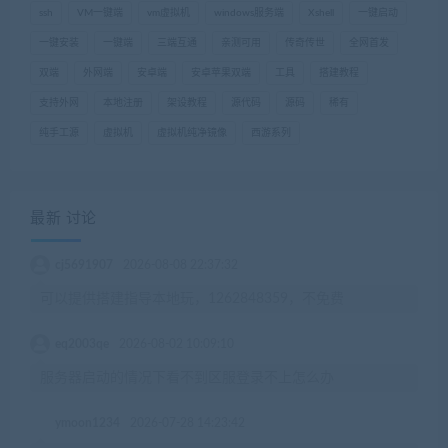
ssh
VM一键端
vm虚拟机
windows服务端
Xshell
一键启动
一键安装
一键端
三端互通
亲测可用
传奇传世
全网首发
双端
外网端
安卓端
安卓苹果双端
工具
搭建教程
支持外网
本地注册
架设教程
源代码
源码
稀有
纯手工源
虚拟机
虚拟机纯净镜像
西游系列
最新 讨论
cj5691907
2026-08-08 22:37:32
可以提供搭建指导本地玩，1262848359，不免费
eq2003qe
2026-08-02 10:09:10
服务器启动的情况下看不到区服登录不上怎么办
ymoon1234
2026-07-28 14:23:42