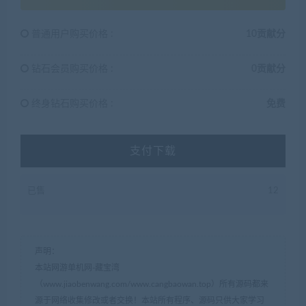
普通用户购买价格 :
10贡献分
钻石会员购买价格 :
0贡献分
终身钻石购买价格 :
免费
支付下载
已售
12
声明：
本站网游单机网-藏宝湾
（www.jiaobenwang.com/www.cangbaowan.top）所有源码都来
源于网络收集修改或者交换！本站所有程序、源码只供大家学习