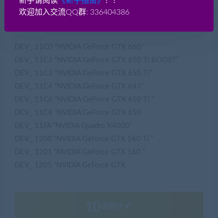
新手请阅读
《新手指南》
！！
上图1C60就是GTX1060的显卡ID
欢迎加入交流QQ群: 336404386
列举了一些显卡ID
DEV_ 11C0 “NVIDIA GeForce GTX 660”
DEV_ 11C2 “NVIDIA GeForce GTX 650 Ti BOOST”
DEV_ 11C3 “NVIDIA GeForce GTX 650 Ti”
DEV_ 11C4 “NVIDIA GeForce GTX 645”
DEV_ 11C6 “NVIDIA GeForce GTX 650 Ti ”
DEV_ 11C8 “NVIDIA GeForce GTX 650
DEV_ 11FA “NVIDIA Quadro K4000′
DEV_ 1200 “NVIDIA GeForce GTX 560 Ti ”
DEV_ 1201 “NVIDIA GeForce GTX 560 ”
DEV_ 1205 “NVIDIA GeForce GTX
10
贡献分