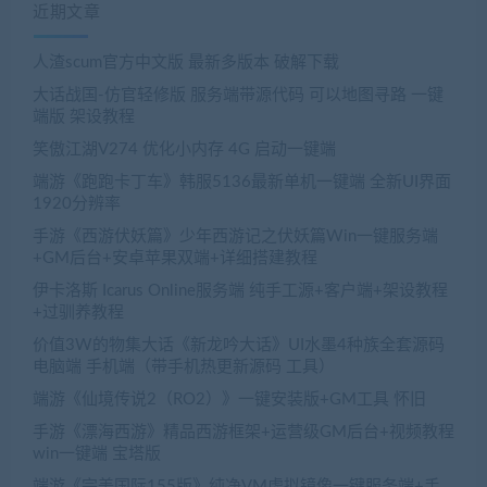
近期文章
人渣scum官方中文版 最新多版本 破解下载
大话战国-仿官轻修版 服务端带源代码 可以地图寻路 一键
端版 架设教程
笑傲江湖V274 优化小内存 4G 启动一键端
端游《跑跑卡丁车》韩服5136最新单机一键端 全新UI界面
1920分辨率
手游《西游伏妖篇》少年西游记之伏妖篇Win一键服务端
+GM后台+安卓苹果双端+详细搭建教程
伊卡洛斯 Icarus Online服务端 纯手工源+客户端+架设教程
+过驯养教程
价值3W的物集大话《新龙吟大话》UI水墨4种族全套源码
电脑端 手机端（带手机热更新源码 工具）
端游《仙境传说2（RO2）》一键安装版+GM工具 怀旧
手游《漂海西游》精品西游框架+运营级GM后台+视频教程
win一键端 宝塔版
端游《完美国际155版》纯净VM虚拟镜像一键服务端+手