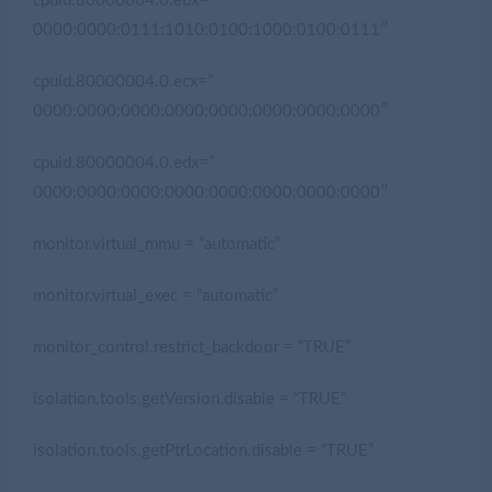
cpuid.80000004.0.ebx=”
0000:0000:0111:1010:0100:1000:0100:0111″
cpuid.80000004.0.ecx=”
0000:0000:0000:0000:0000:0000:0000:0000″
cpuid.80000004.0.edx=”
0000:0000:0000:0000:0000:0000:0000:0000″
monitor.virtual_mmu = “automatic”
monitor.virtual_exec = “automatic”
monitor_control.restrict_backdoor = “TRUE”
isolation.tools.getVersion.disable = “TRUE”
isolation.tools.getPtrLocation.disable = “TRUE”