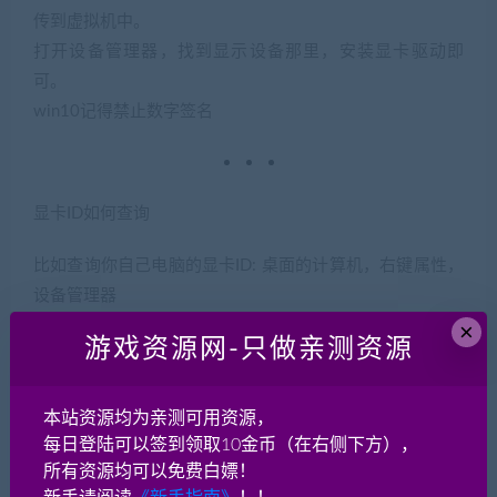
传到虚拟机中。
打开设备管理器，找到显示设备那里，安装显卡驱动即
可。
win10记得禁止数字签名
显卡ID如何查询
比如查询你自己电脑的显卡ID: 桌面的计算机，右键属性，
设备管理器
下面的显示适配器，右键点属性，点详细信息，设备描述
×
游戏资源网-只做亲测资源
选硬件ID
本站资源均为亲测可用资源，
每日登陆可以签到领取10金币（在右侧下方），
所有资源均可以免费白嫖！