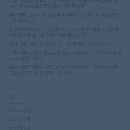
手游《西游伏妖篇》少年西游记之伏妖篇Win一键服务端
+GM后台+安卓苹果双端+详细搭建教程
伊卡洛斯 Icarus Online服务端 纯手工源+客户端+架设教程
+过驯养教程
价值3W的物集大话《新龙吟大话》UI水墨4种族全套源码
电脑端 手机端（带手机热更新源码 工具）
端游《仙境传说2（RO2）》一键安装版+GM工具 怀旧
手游《漂海西游》精品西游框架+运营级GM后台+视频教程
win一键端 宝塔版
端游《完美国际155版》纯净VM虚拟镜像一键服务端+手
工端+全套工具+配套客户端+教程
归档
2026年8月
2026年7月
2026年6月