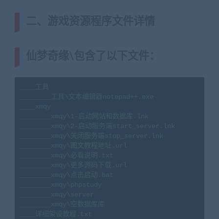
二、游戏资源程序文件详情
仙梦奇缘\包含了以下文件：
____工具

________工具\文本编辑器notepad++.exe

____xmqy

________xmqy\1-启动网站和数据库.lnk

________xmqy\2-启动服务端start_server.lnk

________xmqy\关闭服务端stop_server.lnk

________xmqy\图文教程地址.url

________xmqy\必看说明.txt

________xmqy\更多源码下载.url

________xmqy\点击启动.bat

________xmqy\phpstudy

________xmqy\server

________xmqy\空数据库库

____详细架设教程.txt
