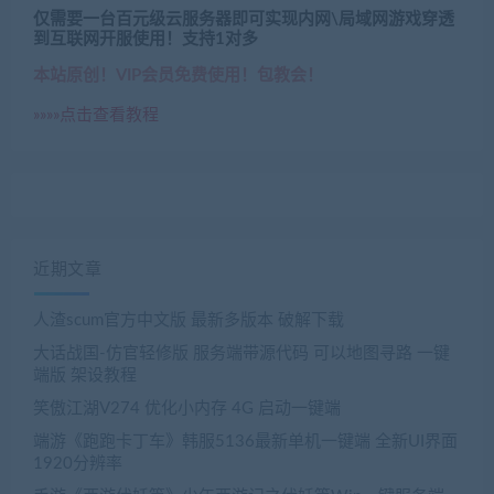
仅需要一台百元级云服务器即可实现内网\局域网游戏穿透
到互联网开服使用！支持1对多
本站原创！VIP会员免费使用！包教会！
»»»»点击查看教程
近期文章
人渣scum官方中文版 最新多版本 破解下载
大话战国-仿官轻修版 服务端带源代码 可以地图寻路 一键
端版 架设教程
笑傲江湖V274 优化小内存 4G 启动一键端
端游《跑跑卡丁车》韩服5136最新单机一键端 全新UI界面
1920分辨率