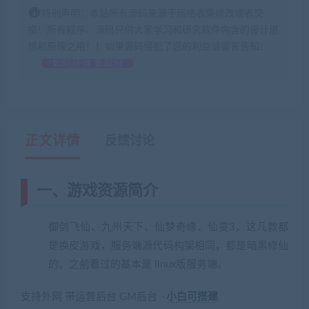
特别声明：本站所有源码来源于网络收集修改或者交
换！所有程序、源码只供大家学习和研究软件内含的设计思
想和原理之用！！如果源码侵犯了您的利益请留言告知！
如何获得 贡献分
正文详情
反馈讨论
一、游戏资源简介
御剑飞仙、九州天下、仙梦奇缘、仙变3，这几款都
是换皮游戏，服务端源代码构架相同，都是暗黑修仙
的。之前看过的基本是 linux版服务端。
支持外网 带运营后台 GM后台 –
小白可搭建