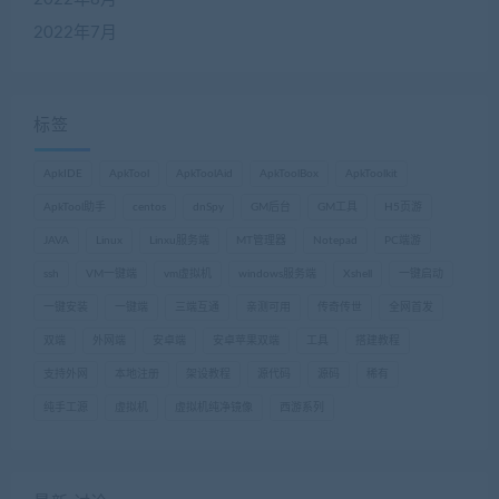
2022年7月
标签
ApkIDE
ApkTool
ApkToolAid
ApkToolBox
ApkToolkit
ApkTool助手
centos
dnSpy
GM后台
GM工具
H5页游
JAVA
Linux
Linxu服务端
MT管理器
Notepad
PC端游
ssh
VM一键端
vm虚拟机
windows服务端
Xshell
一键启动
一键安装
一键端
三端互通
亲测可用
传奇传世
全网首发
双端
外网端
安卓端
安卓苹果双端
工具
搭建教程
支持外网
本地注册
架设教程
源代码
源码
稀有
纯手工源
虚拟机
虚拟机纯净镜像
西游系列