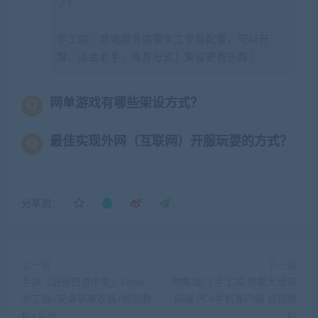
了！
手工端：游戏服务端需手工安装配置，可以开
服，适合老手，推荐方式！架设更有乐趣！
网单游戏有哪些架设方式？
最佳实现外网（互联网）开服玩耍的方式？
分享到：
上一篇
下一篇
手游《逍遥西游中变》Linux
物集法门 手工端 物集大话源
手工端+安卓苹果双端+视频教
码端 PC+手机客户端 视频教
程+后台
程