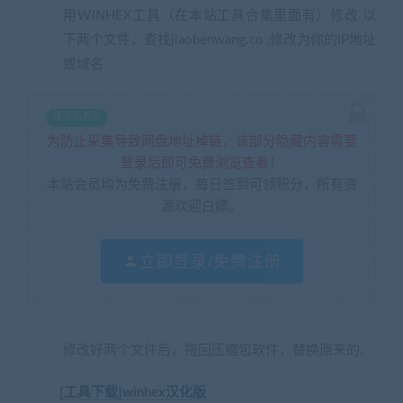
用WINHEX工具（在本站工具合集里面有）修改 以
下两个文件，查找jiaobenwang.co ,修改为你的IP地址
或域名
登录后查看
为防止采集导致网盘地址掉链，该部分隐藏内容需要
登录后即可免费浏览查看！
本站会员均为免费注册，每日签到可领积分，所有资
源欢迎白嫖。
立即登录/免费注册
修改好两个文件后，拖回压缩包软件，替换原来的。
[工具下载]winhex汉化版