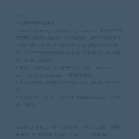
声明：
本站网游单机网-藏宝湾
（www.jiaobenwang.com/www.cangbaowan.top）所有源码都来
源于网络收集修改或者交换！本站所有程序、源码只供大家学习
和研究软件内含的设计思想和原理之用，请下载后24小时内删
除！。请大家不要用于商用及违法使用，否者如引起一切纠纷与
本网站无关，后果自负！！
如果侵犯了您的权益，请及时告知我们（QQ： 18001103
email：
18001103@qq.com
），我们即刻删除!
如遇到资源失效，请在此贴下方评论区留言，我们将尽快补充资
源！
如遇资源实在不会架设，可以换其他游戏或者版本试试，不要纠
结一个版本。
网游单机网-脚本王
»
手游《仙梦奇缘》 -稀有winows版一键服务
端-安卓手游 -支持外网 带运营后台 GM后台 -小白可搭建