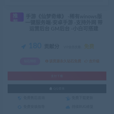
推
手游《仙梦奇缘》 -稀有winows版
荐
一键服务端-安卓手游 -支持外网 带
运营后台 GM后台 -小白可搭建
180
贡献分
免费
VIP会员优惠:
该资源永久钻石免费
去升级
钻石特权
支付下载
QQ咨询
免费售后咨询
免费下载更新
免费安装指导
持续BUG修复