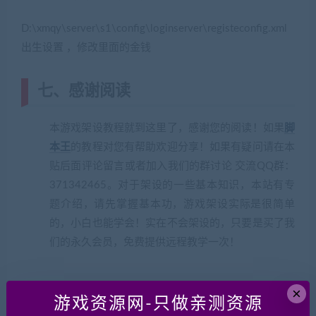
D:\xmqy\server\s1\config\loginserver\registeconfig.xml
出生设置 ，修改里面的金钱
七、感谢阅读
本游戏架设教程就到这里了，感谢您的阅读！如果
脚
本王
的教程对您有帮助欢迎分享！如果有疑问请在本
贴后面评论留言或者加入我们的群讨论 交流QQ群：
371342465。对于架设的一些基本知识，本站有专
题介绍，请先掌握基本功，游戏架设实际是很简单
的，小白也能学会！实在不会架设的，只要是买了我
们的永久会员，免费提供远程教学一次！
×
游戏资源网-只做亲测资源