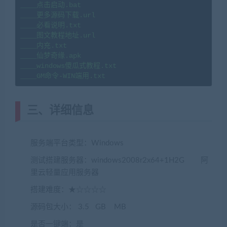
____点击启动.bat

____更多源码下载.url

____必看说明.txt

____图文教程地址.url

____内充.txt

____仙梦奇缘.apk

____windows傻瓜式教程.txt

____GM命令-WIN端用.txt
三、详细信息
服务端平台类型：Windows
测试搭建服务器：windows2008r2x64+1H2G 阿
里云轻量应用服务器
搭建难度：★☆☆☆☆
源码包大小： 3.5 GB MB
是否一键端：是
(网游单机网-藏宝湾