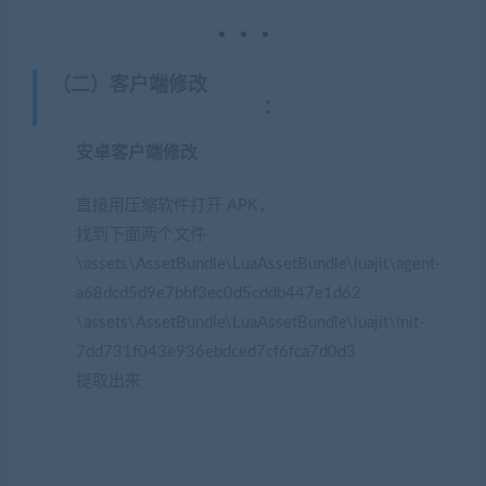
（二）客户端修改
(网游单机网-藏宝湾
www.jiaobenwang.com)
：
安卓客户端修改
直接用压缩软件打开 APK，
找到下面两个文件
\assets\AssetBundle\LuaAssetBundle\luajit\agent-
a68dcd5d9e7bbf3ec0d5cddb447e1d62
\assets\AssetBundle\LuaAssetBundle\luajit\init-
7dd731f043e936ebdced7cf6fca7d0d3
提取出来