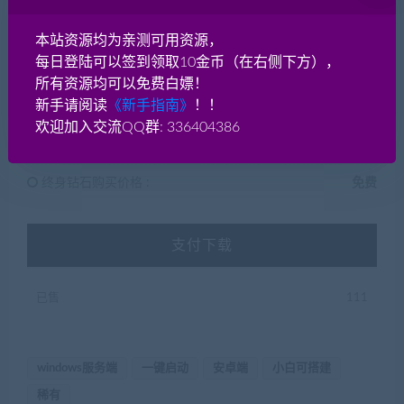
180
贡献分
本站资源均为亲测可用资源，
每日登陆可以签到领取10金币（在右侧下方），
所有资源均可以免费白嫖！
普通用户购买价格 :
180贡献分
新手请阅读
《新手指南》
！！
欢迎加入交流QQ群: 336404386
钻石会员购买价格 :
0贡献分
终身钻石购买价格 :
免费
支付下载
已售
111
windows服务端
一键启动
安卓端
小白可搭建
稀有