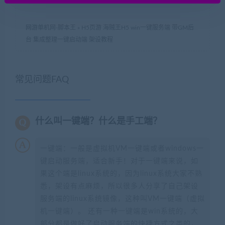
网游单机网-脚本王
»
H5页游 海贼王H5 win一键服务端 带GM后
台 集成整理一键启动端 架设教程
常见问题FAQ
什么叫一键端？什么是手工端？
一键端：一般是虚拟机VM一键端或者windows一
键启动服务端，适合新手！对于一键端来说，如
果这个端是linux系统的，因为linux系统大家不熟
悉，架设有点麻烦，所以很多人分享了自己架设
服务端的linux系统镜像，这种叫VM一键端（虚拟
机一键端）。 还有一种一键端是win系统的，大
部分都是做好了启动服务端的快捷方式之类的，