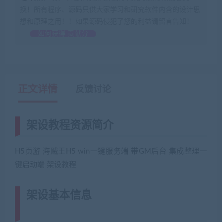
换！所有程序、源码只供大家学习和研究软件内含的设计思
想和原理之用！！如果源码侵犯了您的利益请留言告知！
如何获得 贡献分
正文详情
反馈讨论
架设教程资源简介
H5页游 海贼王H5 win一键服务端 带GM后台 集成整理一
键启动端 架设教程
架设基本信息
(网游单机网-藏宝湾
www.jiaobenwang.com)