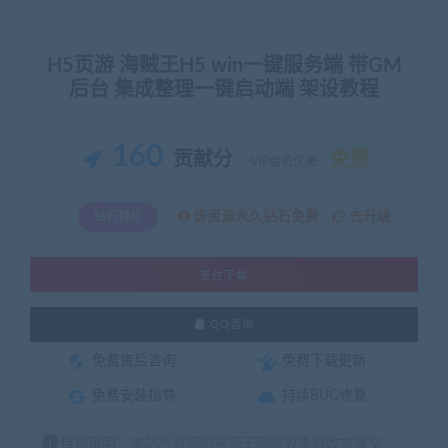
H5页游 海贼王H5 win一键服务端 带GM
后台 集成整理一键启动端 架设教程
160
贡献分
免费
VIP会员优惠:
该资源永久钻石免费
去升级
钻石特权
支付下载
QQ咨询
免费售后咨询
免费下载更新
免费安装指导
持续BUG修复
特别声明：本站所有源码来源于网络收集修改或者交