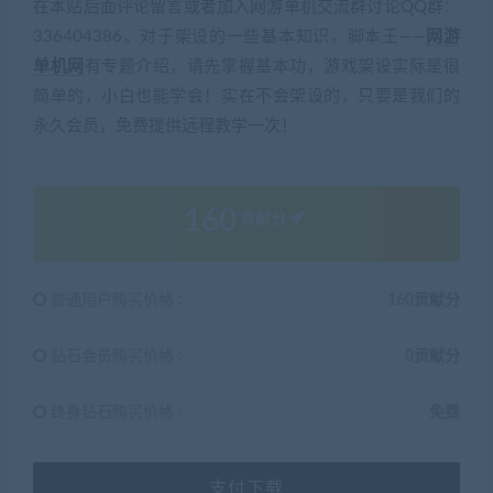
在本贴后面评论留言或者加入网游单机交流群讨论QQ群：
336404386。对于架设的一些基本知识，脚本王——
网游
单机网
有专题介绍，请先掌握基本功，游戏架设实际是很
简单的，小白也能学会！实在不会架设的，只要是我们的
永久会员，免费提供远程教学一次！
160
贡献分
普通用户购买价格 :
160贡献分
钻石会员购买价格 :
0贡献分
终身钻石购买价格 :
免费
支付下载