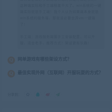
这种端实际和手工端相差不大了。win系统的一键
端实际就是手工端！我个人认为如果端本身就是
win系统的服务端，那就没必要去弄vm一键端
了！
手工端：游戏服务端需手工安装配置，可以开
服，适合老手，推荐方式！架设更有乐趣！
网单游戏有哪些架设方式？
最佳实现外网（互联网）开服玩耍的方式？
分享到：