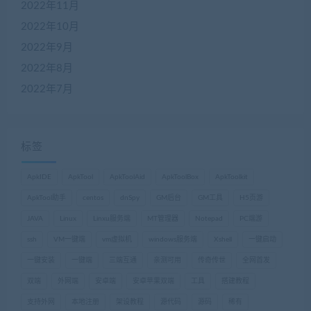
2022年11月
2022年10月
2022年9月
2022年8月
2022年7月
标签
ApkIDE
ApkTool
ApkToolAid
ApkToolBox
ApkToolkit
ApkTool助手
centos
dnSpy
GM后台
GM工具
H5页游
JAVA
Linux
Linxu服务端
MT管理器
Notepad
PC端游
ssh
VM一键端
vm虚拟机
windows服务端
Xshell
一键启动
一键安装
一键端
三端互通
亲测可用
传奇传世
全网首发
双端
外网端
安卓端
安卓苹果双端
工具
搭建教程
支持外网
本地注册
架设教程
源代码
源码
稀有