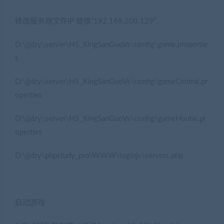
修改服务端文件IP 替换“192.168.200.129”
D:\jjdzy\server\H5_XingSanGuoVs\config\game.propertie
s
D:\jjdzy\server\H5_XingSanGuoVs\config\gameCentral.pr
operties
D:\jjdzy\server\H5_XingSanGuoVs\config\gameHoutai.pr
operties
D:\jjdzy\phpstudy_pro\WWW\loginjs\servers.php
启动游戏