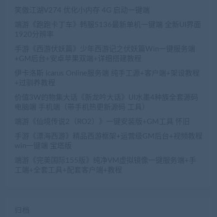
笑傲江湖V274 优化小内存 4G 启动一键端
端游《跑跑卡丁车》韩服5136最新单机一键端 全新UI界面
1920分辨率
手游《西游伏妖篇》少年西游记之伏妖篇Win一键服务端
+GM后台+安卓苹果双端+详细搭建教程
伊卡洛斯 Icarus Online服务端 纯手工源+客户端+架设教程
+过驯养教程
价值3W的物集大话《新龙吟大话》UI水墨4种族全套源码
电脑端 手机端（带手机热更新源码 工具）
端游《仙境传说2（RO2）》一键安装版+GM工具 怀旧
手游《漂海西游》精品西游框架+运营级GM后台+视频教程
win一键端 宝塔版
端游《完美国际155版》纯净VM虚拟镜像一键服务端+手
工端+全套工具+配套客户端+教程
归档