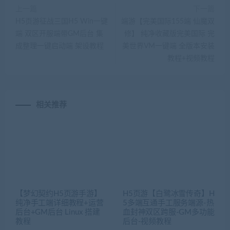
上一篇
下一篇
H5页游征战三国H5 Win一键
端游【完美国际155端 仙魔双
端 双区开服端带GM后台 集
修】 纯净收藏版完美国际 完
成整理一键启动端 架设教程
美世界VM一键端 全版本安装
教程+视频教程
相关推荐
【梦幻契约H5页游手游】
H5页游【白鹭冰雪传奇】H
纯净手工端详细教程+运营
5多端互通手工服务端源-热
后台+GM后台 Linux 搭建
血封神双区跨服-GM多功能
教程
后台-视频教程