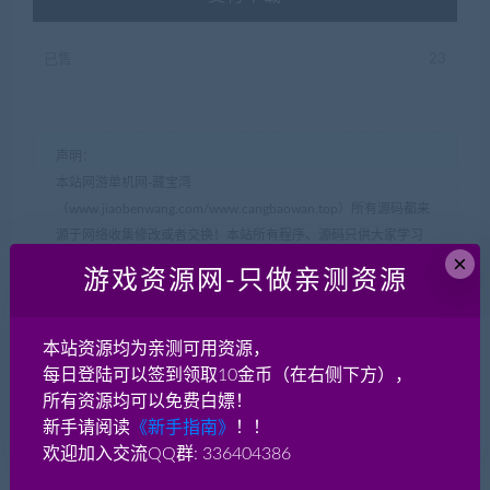
已售
23
声明：
本站网游单机网-藏宝湾
（www.jiaobenwang.com/www.cangbaowan.top）所有源码都来
源于网络收集修改或者交换！本站所有程序、源码只供大家学习
×
和研究软件内含的设计思想和原理之用，请下载后24小时内删
游戏资源网-只做亲测资源
除！。请大家不要用于商用及违法使用，否者如引起一切纠纷与
本网站无关，后果自负！！
如果侵犯了您的权益，请及时告知我们（QQ： 18001103
本站资源均为亲测可用资源，
email：
18001103@qq.com
），我们即刻删除!
每日登陆可以签到领取10金币（在右侧下方），
如遇到资源失效，请在此贴下方评论区留言，我们将尽快补充资
所有资源均可以免费白嫖！
源！
新手请阅读
《新手指南》
！！
如遇资源实在不会架设，可以换其他游戏或者版本试试，不要纠
欢迎加入交流QQ群: 336404386
结一个版本。