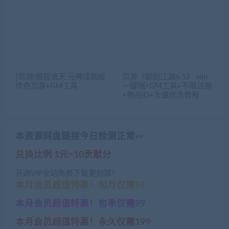
[页游]傲视遮天 元神成就版
页游《御剑江湖6.5》 win
传奇页游+GM工具
一键端+GM工具+不限注册
+物品ID+大量修改教程
本资源网盘链接今日检测正常»»
兑换比例 1元=10贡献分
开通VIP全站免费下载更划算！
本月会员超值特惠！包月仅需59
本月会员超值特惠！包季仅需99
本月会员超值特惠！永久仅需199