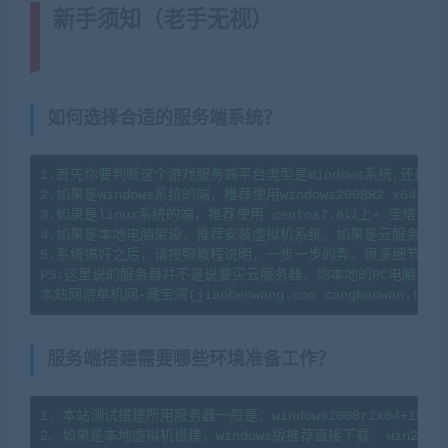
新手须知（老手无视）
(转载注明来
源藏宝湾cangbaowan.top)
如何选择合适的服务端系统？
1.首先你要判断这个游戏服务端平台类型是Windows系统,还是li
2.如果是Windows系统的端，推荐使用windows2008R2 x64系
3.如果是linux系统的端，推荐使用 centos7.6以上+ 宝塔
4.如果是本地电脑架设，推荐安装虚拟机系统。如果是云服务器架
5.系统搞好之后，请按照教程说明，一步一步的弄。很多细节会导
PS:这里说的服务器并不是说要买云服务器，你本地的PC电脑、
服务端搭建需要哪些环境准备工作？
1、本站测试搭建所用服务器一般是：windows2008r2x64+1H2G   l
2、如果是本地虚拟机搭建，windows版推荐直接下载  win2008