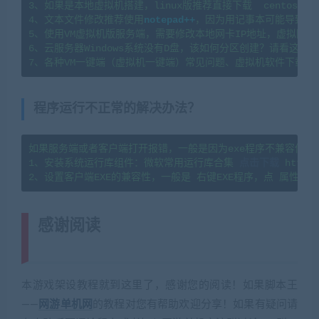
3、如果是本地虚拟机搭建，linux版推荐直接下载  centos7.
4、文本文件修改推荐使用
notepad++
，因为用记事本可能导致文
5、使用VM虚拟机版服务端，需要修改本地网卡IP地址，虚拟网卡
6、云服务器Windows系统没有D盘，该如何分区创建？请看这篇教程：https
7、各种VM一键端（虚拟机一键端）常见问题、虚拟机软件下载及
程序运行不正常的解决办法？
如果服务端或者客户端打开报错，一般是因为exe程序不兼容你当
1、安装系统运行库组件：微软常用运行库合集 
点击下载
 https:
感谢阅读
(转载注明来源 网游单机网
cangbaowan.top)
本游戏架设教程就到这里了，感谢您的阅读！如果脚本王
——
网游单机网
的教程对您有帮助欢迎分享！如果有疑问请