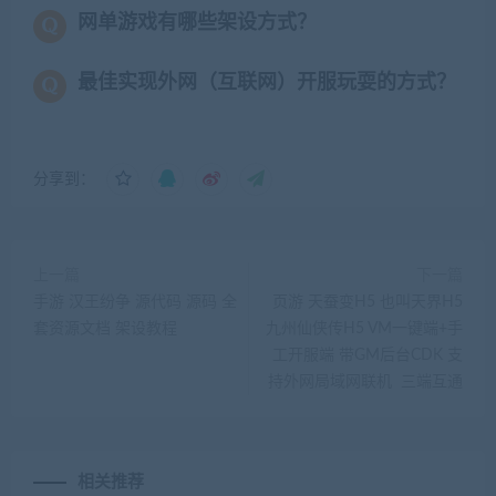
网单游戏有哪些架设方式？
最佳实现外网（互联网）开服玩耍的方式？
分享到：
上一篇
下一篇
手游 汉王纷争 源代码 源码 全
页游 天蚕变H5 也叫天界H5
套资源文档 架设教程
九州仙侠传H5 VM一键端+手
工开服端 带GM后台CDK 支
持外网局域网联机 三端互通
相关推荐