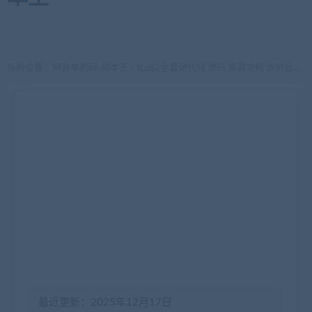
当前位置：
网游单机网-脚本王
仙战2全套源代码 源码 资源文档 含前后端客户端 服务端 源代码 架设教程
>
最近更新：2025年12月17日