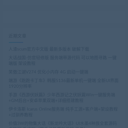
近期文章
人渣scum官方中文版 最新多版本 破解下载
大话战国-仿官轻修版 服务端带源代码 可以地图寻路 一键
端版 架设教程
笑傲江湖V274 优化小内存 4G 启动一键端
端游《跑跑卡丁车》韩服5136最新单机一键端 全新UI界面
1920分辨率
手游《西游伏妖篇》少年西游记之伏妖篇Win一键服务端
+GM后台+安卓苹果双端+详细搭建教程
伊卡洛斯 Icarus Online服务端 纯手工源+客户端+架设教程
+过驯养教程
价值3W的物集大话《新龙吟大话》UI水墨4种族全套源码