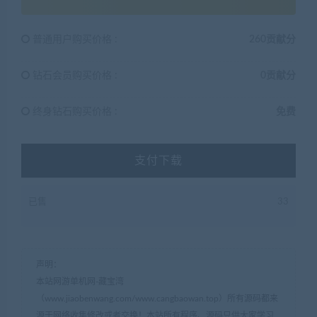
普通用户购买价格 :
260贡献分
钻石会员购买价格 :
0贡献分
终身钻石购买价格 :
免费
支付下载
已售
33
声明：
本站网游单机网-藏宝湾
（www.jiaobenwang.com/www.cangbaowan.top）所有源码都来
源于网络收集修改或者交换！本站所有程序、源码只供大家学习