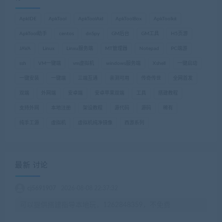
ApkIDE
ApkTool
ApkToolAid
ApkToolBox
ApkToolkit
ApkTool助手
centos
dnSpy
GM后台
GM工具
H5页游
JAVA
Linux
Linxu服务端
MT管理器
Notepad
PC端游
ssh
VM一键端
vm虚拟机
windows服务端
Xshell
一键启动
一键安装
一键端
三端互通
亲测可用
传奇传世
全网首发
双端
外网端
安卓端
安卓苹果双端
工具
搭建教程
支持外网
本地注册
架设教程
源代码
源码
稀有
纯手工源
虚拟机
虚拟机纯净镜像
西游系列
最新 讨论
cj5691907
2026-08-08 22:37:32
可以提供搭建指导本地玩，1262848359，不免费