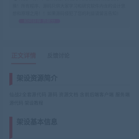
换！所有程序、源码只供大家学习和研究软件内含的设计思
想和原理之用！！如果源码侵犯了您的利益请留言告知！
如何获得 贡献分
正文详情
反馈讨论
架设资源简介
仙战2全套源代码 源码 资源文档 含前后端客户端 服务端
源代码 架设教程
架设基本信息
(网游单机网-藏宝湾
www.jiaobenwang.com)