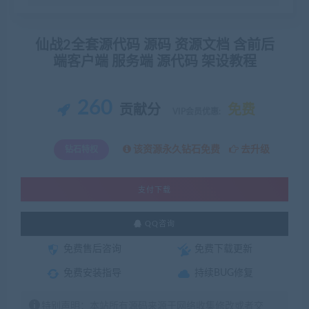
仙战2全套源代码 源码 资源文档 含前后
端客户端 服务端 源代码 架设教程
260
贡献分
免费
VIP会员优惠:
该资源永久钻石免费
去升级
钻石特权
支付下载
QQ咨询
免费售后咨询
免费下载更新
免费安装指导
持续BUG修复
特别声明：本站所有源码来源于网络收集修改或者交