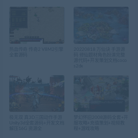
热血传奇 传奇2 V8M2引擎
20220818 万仙诀 手游源
全套源码
码 修仙题材角色扮演完整
源代码+开发策划文档coco
s2dx
极无双 真3D三国动作手游
梦幻怀旧2008源码全套+开
Unity3d全套源码+开发文档
服攻略+充值策划+视频教
解压16G 资源全
程+游戏攻略