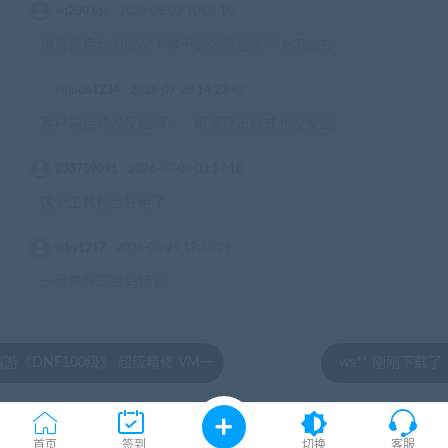
eq2003qe
2026-08-02 10:09:10
服务器启动的情况下看不到区服登录不上怎么办
ymoon1234
2026-07-28 14:23:42
客户端启动没反应啊，，用管理员模式也没反应
233759091
2026-07-03 03:17:10
这个工具包台好用了
wby1217
2026-06-29 17:37:19
一键端解压密码错误
00级》 超级精修 VM一
ws** 刚刚下载了 《AI
© 2020 by jiaobenwang.com All rights reserved
湘ICP备18020817号
首页
签到
切换
客服