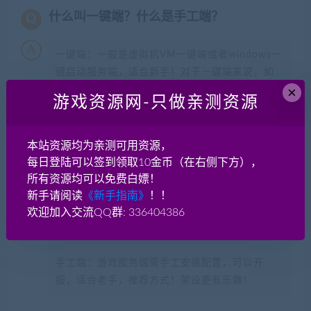
什么叫一键端？什么是手工端？
一键端：一般是虚拟机VM一键端或者windows一
键启动服务端，适合新手！对于一键端来说，如
×
果这个端是linux系统的，因为linux系统大家不熟
游戏资源网-只做亲测资源
悉，架设有点麻烦，所以很多人分享了自己架设
服务端的linux系统镜像，这种叫VM一键端（虚拟
机一键端）。 还有一种一键端是win系统的，大
本站资源均为亲测可用资源，
部分都是做好了启动服务端的快捷方式之类的，
每日登陆可以签到领取10金币（在右侧下方），
这种端实际和手工端相差不大了。win系统的一键
所有资源均可以免费白嫖！
端实际就是手工端！我个人认为如果端本身就是
新手请阅读
《新手指南》
！！
win系统的服务端，那就没必要去弄vm一键端
欢迎加入交流QQ群: 336404386
了！
手工端：游戏服务端需手工安装配置，可以开
服，适合老手，推荐方式！架设更有乐趣！