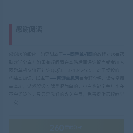
感谢阅读
(转载注明来源 藏宝湾
cangbaowan.top)
感谢您的阅读！如果脚本王
——网游单机网
的教程对您有帮
助欢迎分享！如果有疑问请在本贴后面评论留言或者加入
网游单机交流群讨论QQ群：371342465。对于架设的一
些基本知识，脚本王
——网游单机网
有专题介绍，请先掌握
基本功，游戏架设实际是很简单的，小白也能学会！实在
不会架设的，只要是我们的永久会员，免费提供远程教学
一次！
260
贡献分